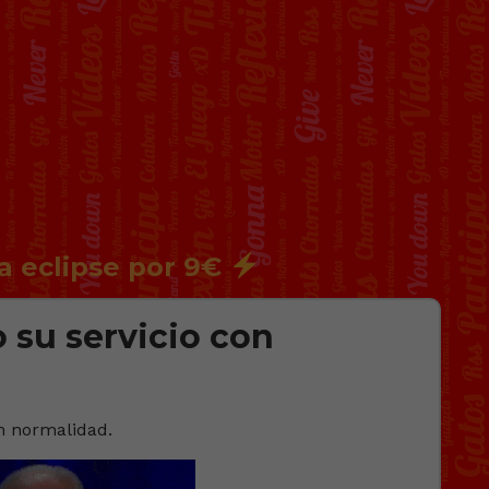
a eclipse por 9€
 su servicio con