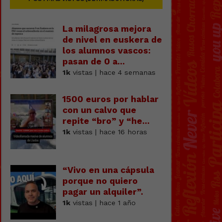
La milagrosa mejora
de nivel en euskera de
los alumnos vascos:
pasan de 0 a...
1k
vistas | hace 4 semanas
1500 euros por hablar
con un calvo que
repite “bro” y “he...
1k
vistas | hace 16 horas
“Vivo en una cápsula
porque no quiero
pagar un alquiler”.
1k
vistas | hace 1 año