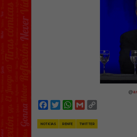
@
a
Facebook
Twitter
WhatsApp
Gmail
Copy
Link
NOTICIAS
RENFE
TWITTER