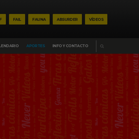
F
FAIL
FAUNA
ABSURDER
VÍDEOS
BUSCAR
LENDARIO
APORTES
INFO Y CONTACTO