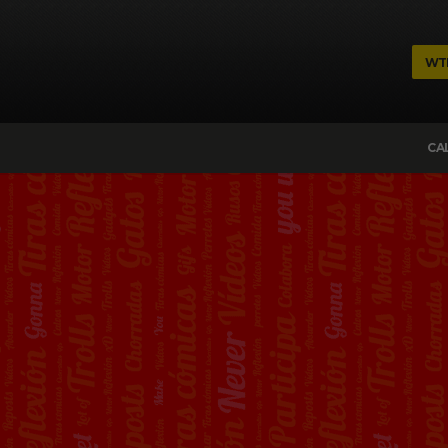
WT
CA