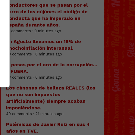
conductores que se pasan por el
forro de los cоjоnes el código de
conducta que ha imperado en
España durante años.
81 comments · 0 minutes ago
En Agosto llevamos un 15% de
chochoinflación interanual.
88 comments · 6 minutes ago
O pasas por el aro de la corrupción…
o FUERA.
28 comments · 0 minutes ago
Los cánones de belleza REALES (los
que no son impuestos
artificialmente) siempre acaban
imponiéndose.
40 comments · 21 minutes ago
Polémicas de Javier Ruiz en sus 4
años en TVE.