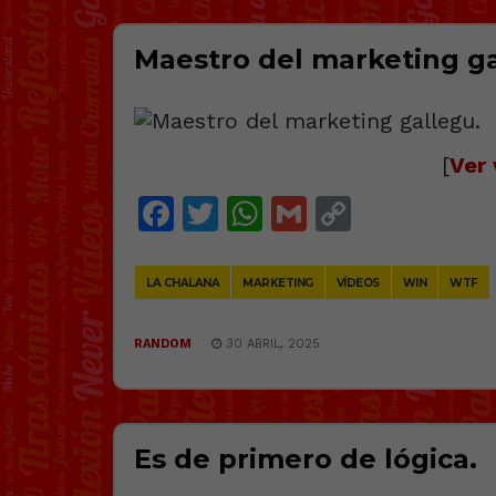
Maestro del marketing ga
[
Ver 
Facebook
Twitter
WhatsApp
Gmail
Copy
Link
LA CHALANA
MARKETING
VÍDEOS
WIN
WTF
RANDOM
30 ABRIL, 2025
Es de primero de lógica.