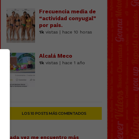
Frecuencia media de
“actividad conyugal”
por país.
1k
vistas | hace 10 horas
Alcalá Meco
1k
vistas | hace 1 año
LOS 10 POSTS MÁS COMENTADOS
Cada vez me encuentro más