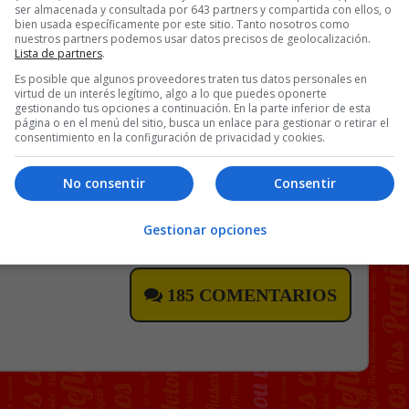
agón tuvo perspectiva de
ser almacenada y consultada por 643 partners y compartida con ellos, o
bien usada específicamente por este sitio. Tanto nosotros como
nuestros partners podemos usar datos precisos de geolocalización.
Lista de partners
.
Es posible que algunos proveedores traten tus datos personales en
virtud de un interés legítimo, algo a lo que puedes oponerte
gestionando tus opciones a continuación. En la parte inferior de esta
vídeo en X
]
página o en el menú del sitio, busca un enlace para gestionar o retirar el
consentimiento en la configuración de privacidad y cookies.
por
Joduodecter.
No consentir
Consentir
Gestionar opciones
185 COMENTARIOS