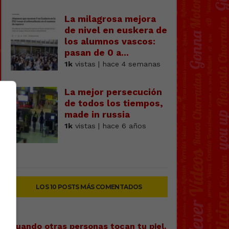
La milagrosa mejora
de nivel en euskera de
los alumnos vascos:
pasan de 0 a...
1k
vistas | hace 4 semanas
La mejor persecución
de todos los tiempos,
made in russia
1k
vistas | hace 6 años
LOS 10 POSTS MÁS COMENTADOS
Cuando otras personas tocan tu piel,