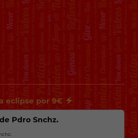
a eclipse por 9€
de Pdro Snchz.