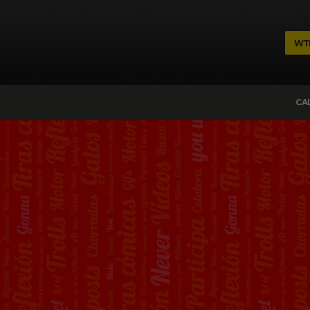
WT
CA