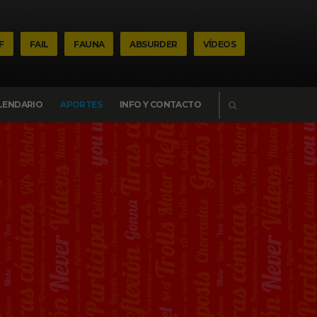
F
FAIL
FAUNA
ABSURDER
VÍDEOS
BUSCAR
LENDARIO
APORTES
INFO Y CONTACTO