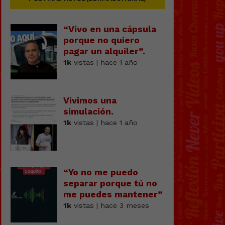
“Vivo en una cápsula
porque no quiero
pagar un alquiler”.
1k
vistas | hace 1 año
Vivimos una
simulación.
1k
vistas | hace 1 año
“Yo no me puedo
separar porque tú no
me puedes mantener”
1k
vistas | hace 3 meses