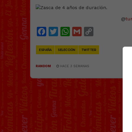
@
tu
Facebook
Twitter
WhatsApp
Gmail
Copy
Link
ESPAÑA
SELECCIÓN
TWITTER
RANDOM
HACE 3 SEMANAS