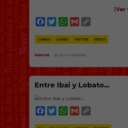
[
Ver 
Facebook
Twitter
WhatsApp
Gmail
Copy
Link
COMIDA
FLANES
TWITTER
VÍDEOS
RANDOM
HACE 4 SEMANAS
Entre Ibai y Lobato…
Facebook
Twitter
WhatsApp
Gmail
Copy
Link