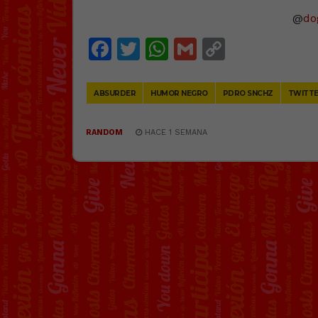
@
do
Facebook
Twitter
WhatsApp
Gmail
Copy
Link
ABSURDER
HUMOR NEGRO
PDRO SNCHZ
TWITT
RANDOM
HACE 1 SEMANA