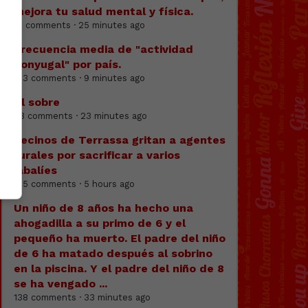
mejora tu salud mental y física.
19 comments · 25 minutes ago
Frecuencia media de "actividad
conyugal" por país.
103 comments · 9 minutes ago
Al sobre
83 comments · 23 minutes ago
Vecinos de Terrassa gritan a agentes
rurales por sacrificar a varios
jabalíes
185 comments · 5 hours ago
Un niño de 8 años ha hecho una
ahogadilla a su primo de 6 y el
pequeño ha muerto. El padre del niño
de 6 ha matado después al sobrino
en la piscina. Y el padre del niño de 8
se ha vengado ...
138 comments · 33 minutes ago