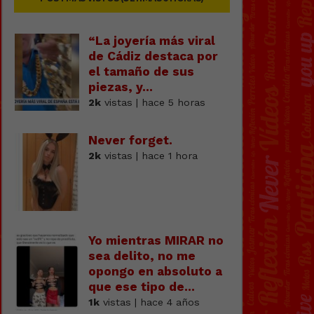
“La joyería más viral
de Cádiz destaca por
el tamaño de sus
piezas, y...
2k
vistas | hace 5 horas
Never forget.
2k
vistas | hace 1 hora
Yo mientras MIRAR no
sea delito, no me
opongo en absoluto a
que ese tipo de...
1k
vistas | hace 4 años