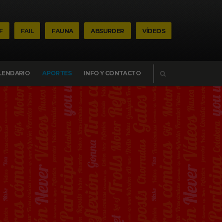
F
FAIL
FAUNA
ABSURDER
VÍDEOS
BUSCAR
LENDARIO
APORTES
INFO Y CONTACTO