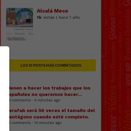
Alcalá Meco
1k
vistas | hace 1 año
LOS 10 POSTS MÁS COMENTADOS
Vienen a hacer los trabajos que los
españoles no queremos hacer…
59 comments · 4 minutes ago
Terafab será 50 veces el tamaño del
Pentágono cuando esté completo.
84 comments · 14 minutes ago