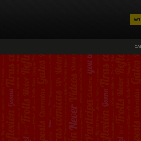
WT
CA