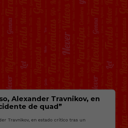
uso, Alexander Travnikov, en
ccidente de quad”