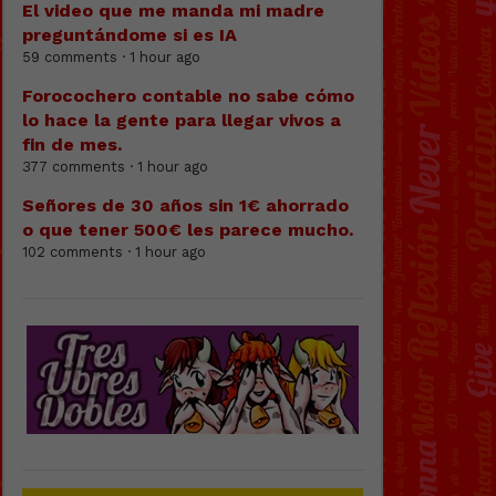
El video que me manda mi madre
preguntándome si es IA
59 comments · 1 hour ago
Forocochero contable no sabe cómo
lo hace la gente para llegar vivos a
fin de mes.
377 comments · 1 hour ago
Señores de 30 años sin 1€ ahorrado
o que tener 500€ les parece mucho.
102 comments · 1 hour ago