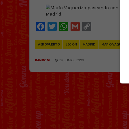
Facebook
Twitter
WhatsApp
Gmail
Copy
Link
AEROPUERTO
LEGIÓN
MADRID
MARIO VAQUERIZ
RANDOM
29 JUNIO, 2023