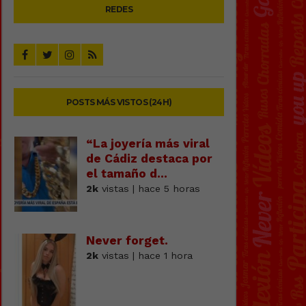
REDES
POSTS MÁS VISTOS (24H)
“La joyería más viral
de Cádiz destaca por
el tamaño d...
2k
vistas | hace 5 horas
Never forget.
2k
vistas | hace 1 hora