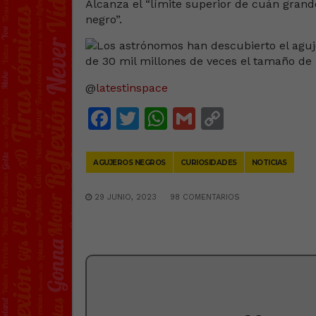
Alcanza el “límite superior de cuán grand
negro”.
@
latestinspace
Facebook
Twitter
WhatsApp
Gmail
Copy
Link
AGUJEROS NEGROS
CURIOSIDADES
NOTICIAS
29 JUNIO, 2023
98 COMENTARIOS