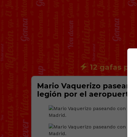
12 gafas par
Mario Vaquerizo paseand
legión por el aeropuerto