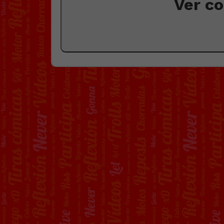
Ver c