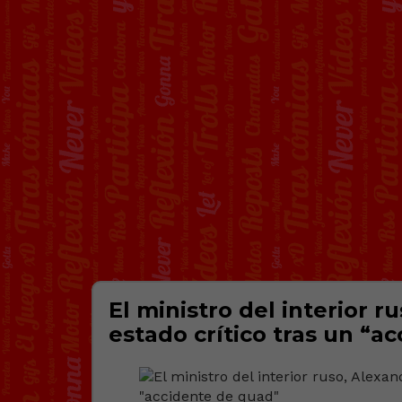
El ministro del interior r
estado crítico tras un “a