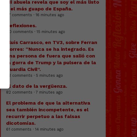
Mi abuela revela que soy el más listo
y el más guapo de España.
47 comments · 16 minutes ago
Reflexiones.
110 comments · 15 minutes ago
Lluís Carrasco, en TV3, sobre Ferran
Torres: “Nunca se ha integrado. Es
una persona de fuera que salió con
la gorra de Trump y la pulsera de la
Guardia Civil”.
82 comments · 5 minutes ago
El dato de la vergüenza.
82 comments · 7 minutes ago
El problema de que la alternativa
sea también incompetente, es el
recurrir perpetuo a las falsas
dicotomías.
61 comments · 14 minutes ago