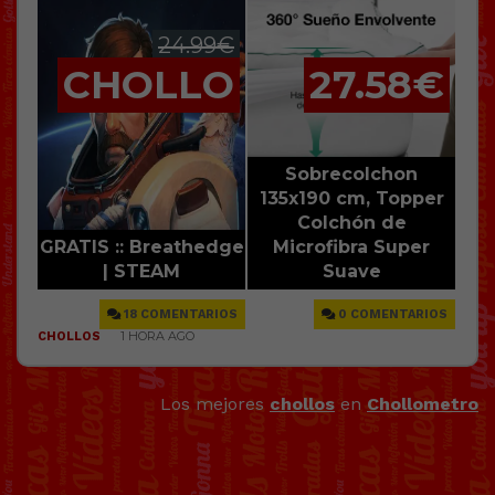
Los mejores
chollos
en
Chollometro