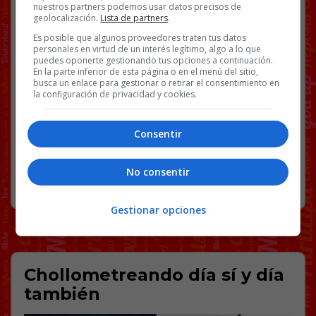
nuestros partners podemos usar datos precisos de
[
Ver vídeo en X
]
geolocalización.
Lista de partners
.
Es posible que algunos proveedores traten tus datos
Facebook
Twitter
WhatsApp
Gmail
Copy
personales en virtud de un interés legítimo, algo a lo que
puedes oponerte gestionando tus opciones a continuación.
Link
En la parte inferior de esta página o en el menú del sitio,
busca un enlace para gestionar o retirar el consentimiento en
ASISTENCIAS
EXÁMENES
VÍDEOS
WIN
la configuración de privacidad y cookies.
Consentir
27 COMENTARIOS
No consentir
RANDOM
19 DICIEMBRE, 2025
Gestionar opciones