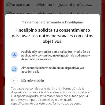
Facebook
Twitter
WhatsApp
Gmail
Copy
Te damos la bienvenida a Finofilipino
Link
Finofilipino solicita tu consentimiento
para usar tus datos personales con estos
CHISTES
EXÁMENES
FÍSICA
QUÍMICA
objetivos:
Publicidad y contenido personalizados, medición de
134 COMENTARIOS
publicidad y contenido, investigación de audiencia y
desarrollo de servicios
Almacenar la información en un dispositivo y/o
RANDOM
26 ABRIL, 2026
acceder a ella
Más información
Tus datos personales se tratarán y la información de tu
Asistencia de época.
dispositivo (cookies, identificadores únicos y otros datos en
el dispositivo) podrá ser almacenada y consultada por 643
partners y compartida con ellos, o bien usada
específicamente por este sitio. Tanto nosotros como