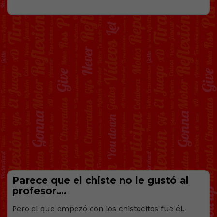
Parece que el chiste no le gustó al
profesor….
Pero el que empezó con los chistecitos fue él.