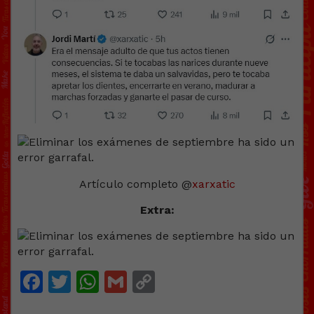
Artículo completo @
xarxatic
Extra:
Facebook
Twitter
WhatsApp
Gmail
Copy
Link