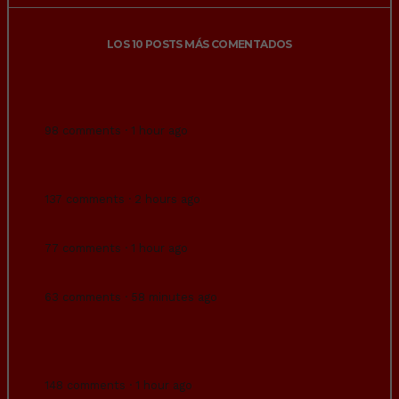
LOS 10 POSTS MÁS COMENTADOS
El setup adecuado.
98 comments · 1 hour ago
Noche nº10 en Ceuta: primeros
asentamientos.
137 comments · 2 hours ago
David Meta
77 comments · 1 hour ago
“Un eclipse inclusivo”
63 comments · 58 minutes ago
Si heredas 1 millón de euros puedes llegar a
pagar 208.360€ de impuestos dependiendo
de dónde viviera tu padre.
148 comments · 1 hour ago