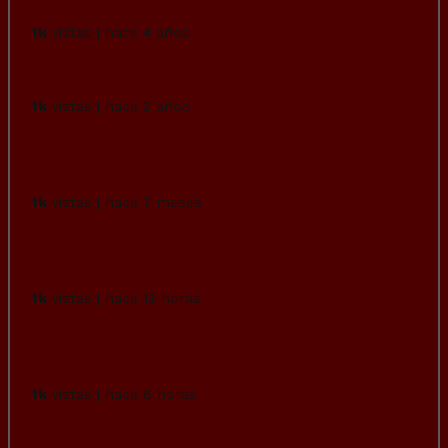
Increíble…
1k
vistas | hace 4 años
Never forget…
1k
vistas | hace 2 años
Willirex desvela que ha pagado 100.000
euros por tatuarse el brazo.
1k
vistas | hace 7 meses
¿Por qué está tan cara la gasolina si el
barril cuesta lo mismo que cuando...
1k
vistas | hace 13 horas
De todas las formas de reaccionar, esa fue
sin duda la más estúpida posible...
1k
vistas | hace 6 horas