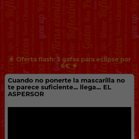
Oferta flash: 3 gafas para eclipse por
6€
Cuando no ponerte la mascarilla no
te parece suficiente… llega… EL
ASPERSOR