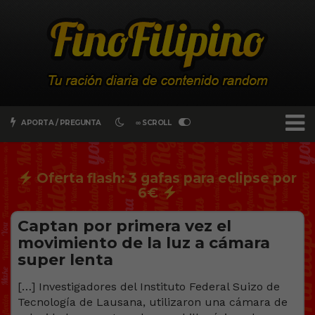
APORTA / PREGUNTA
∞ SCROLL
Oferta flash: 3 gafas para eclipse por
6€
Captan por primera vez el
movimiento de la luz a cámara
super lenta
[…] Investigadores del Instituto Federal Suizo de
Tecnología de Lausana, utilizaron una cámara de