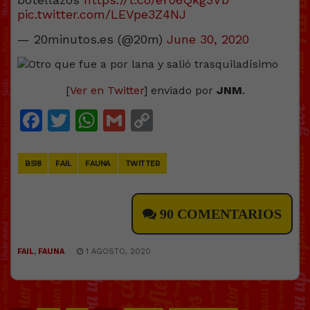
pic.twitter.com/LEVpe3Z4NJ
— 20minutos.es (@20m)
June 30, 2020
[
Ver en Twitter
] enviado por
JNM
.
Facebook
Twitter
WhatsApp
Gmail
Copy
Link
BS18
FAIL
FAUNA
TWITTER
90 COMENTARIOS
FAIL
,
FAUNA
1 AGOSTO, 2020