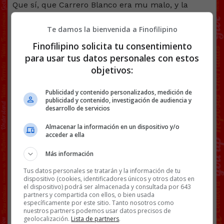
Que sí, que Carrero Blanco era mu malo, y la
gente de las cunetas era mu buena… si mi propio
bisabuelo palmó “por rojo”, entiendo el punto. Lo
Te damos la bienvenida a Finofilipino
que no entienden ellos es que seas de un palo o
Finofilipino solicita tu consentimiento
del contrario, lo realmente tóxico es llegar a estos
para usar tus datos personales con estos
extremos en los que unos matan a otros. Si que se
objetivos:
carguen a unos te hace gracia (no el chiste, no, su
muerte, por ser parte interesada) y que se
Publicidad y contenido personalizados, medición de
carguen a otros te indigna…
para ti el problema
publicidad y contenido, investigación de audiencia y
no es que se carguen a gente, el problema es
desarrollo de servicios
que se carguen a los tuyos
. Si representas a la
población, los derechos humanos tienen que estar
Almacenar la información en un dispositivo y/o
acceder a ella
siempre por encima de las ideologías. Que un
partido haga mofa de la muerte de un rival, abre
Más información
la puerta a que sus rivales hagan lo mismo. Y
sospecho que no les hará mucha gracia cuando
Tus datos personales se tratarán y la información de tu
dispositivo (cookies, identificadores únicos y otros datos en
suceda.
el dispositivo) podrá ser almacenada y consultada por 643
partners y compartida con ellos, o bien usada
@
IUMadridCentro
enviado por
Lachicadel2cv
.
específicamente por este sitio. Tanto nosotros como
nuestros partners podemos usar datos precisos de
Facebook
Twitter
WhatsApp
Gmail
Copy
geolocalización.
Lista de partners
.