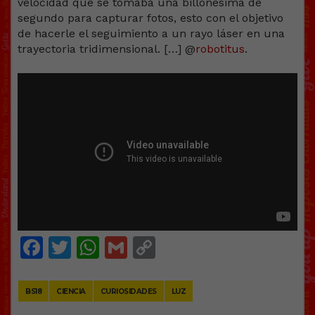
velocidad que se tomaba una billonésima de
segundo para capturar fotos, esto con el objetivo
de hacerle el seguimiento a un rayo láser en una
trayectoria tridimensional. […] @
robotitus
.
Facebook
Twitter
WhatsApp
Gmail
Copy
Link
BS18
CIENCIA
CURIOSIDADES
LUZ