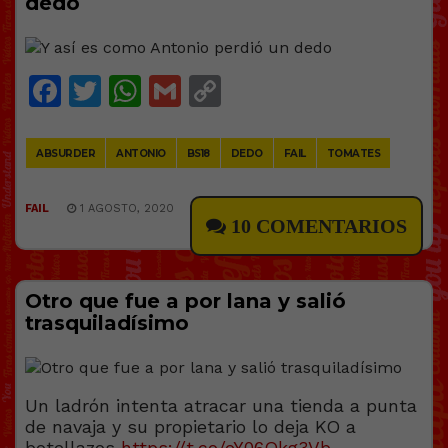
dedo
Facebook
Twitter
WhatsApp
Gmail
Copy
Link
ABSURDER
ANTONIO
BS18
DEDO
FAIL
TOMATES
FAIL
1 AGOSTO, 2020
10 COMENTARIOS
Otro que fue a por lana y salió
trasquiladísimo
Un ladrón intenta atracar una tienda a punta
de navaja y su propietario lo deja KO a
botellazos
https://t.co/eY06Qkg3Vb