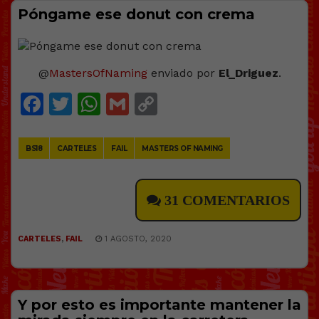
Póngame ese donut con crema
@
MastersOfNaming
enviado por
El_Driguez
.
Facebook
Twitter
WhatsApp
Gmail
Copy
Link
BS18
CARTELES
FAIL
MASTERS OF NAMING
31 COMENTARIOS
CARTELES
,
FAIL
1 AGOSTO, 2020
Y por esto es importante mantener la