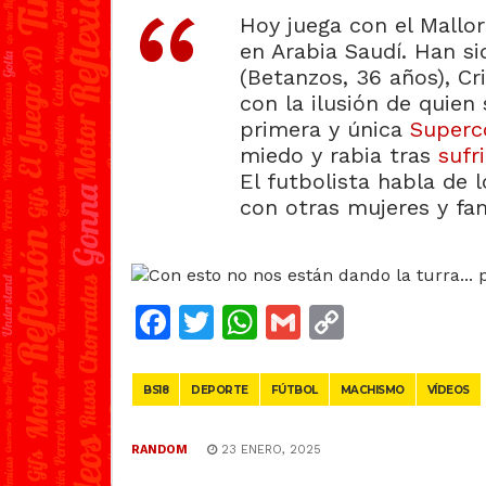
Hoy juega con el Mallor
en Arabia Saudí. Han si
(Betanzos, 36 años), Cri
con la ilusión de quien
primera y única
Superc
miedo y rabia tras
sufr
El futbolista habla de 
con otras mujeres y fam
Facebook
Twitter
WhatsApp
Gmail
Copy
Link
BS18
DEPORTE
FÚTBOL
MACHISMO
VÍDEOS
RANDOM
23 ENERO, 2025