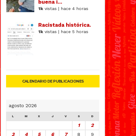
buena i...
1k
vistas | hace 4 horas
Racistada histórica.
1k
vistas | hace 5 horas
CALENDARIO DE PUBLICACIONES
agosto 2026
L
M
X
J
V
S
D
1
2
3
4
5
6
7
8
9