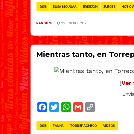
BS18
ELISA MOULIAÁ
ERREJÓN
JUECES
NOTICI
RANDOM
22 ENERO, 2025
Mientras tanto, en Torrep
[
Ver 
Envi
Facebook
Twitter
WhatsApp
Gmail
Copy
Link
BS18
FAUNA
TORREPACHECO
VÍDEOS