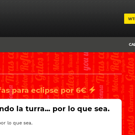
WT
CA
fas para eclipse por 6€
do la turra… por lo que sea.