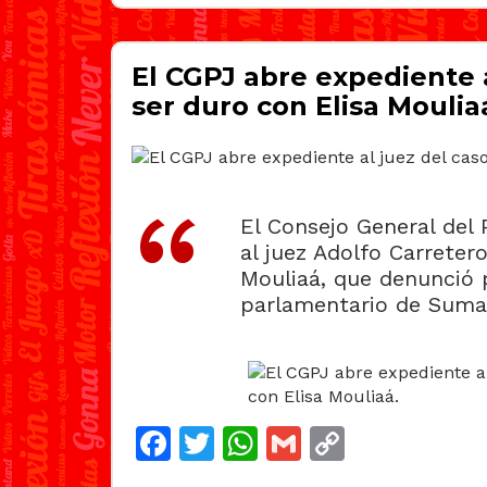
El CGPJ abre expediente a
ser duro con Elisa Moulia
El Consejo General del 
al juez Adolfo Carretero
Mouliaá, que denunció 
parlamentario de Sumar
Facebook
Twitter
WhatsApp
Gmail
Copy
Link