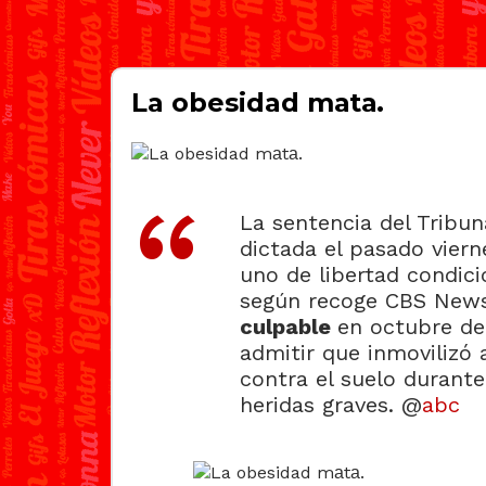
La obesidad mаtа.
La sentencia del Tribuna
dictada el pasado viern
uno de libertad condici
según recoge CBS News
culpable
en octubre de
admitir que inmovilizó 
contra el suelo durant
heridas graves. @
abc