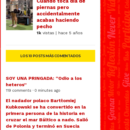
Cuando toca día de
piernas pero
accidentalmente
acabas haciendo
pecho
1k
vistas | hace 5 años
LOS 10 POSTS MÁS COMENTADOS
SOY UNA PRINGADA: “Odio a los
heteros”
119 comments · 0 minutes ago
El nadador polaco Bartłomiej
Kubkowski se ha convertido en la
primera persona de la historia en
cruzar el mar Báltico a nado. Salió
de Polonia y terminó en Suecia