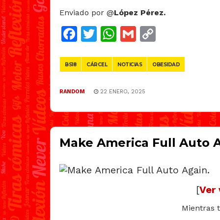
Enviado por @
López Pérez.
Facebook
Twitter
WhatsApp
Gmail
Copy
Link
BS18
CÁRCEL
NOTICIAS
OBESIDAD
RANDOM
22 ENERO, 2025
Make America Full Auto A
[
Ver 
Mientras 