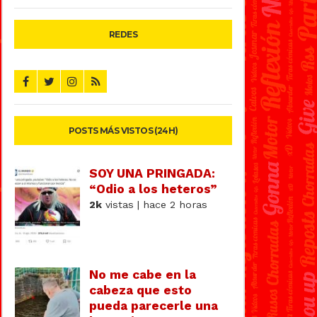
REDES
POSTS MÁS VISTOS (24H)
SOY UNA PRINGADA:
“Odio a los heteros”
2k
vistas | hace 2 horas
No me cabe en la
cabeza que esto
pueda parecerle una