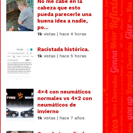
No me cabe en la
cabeza que esto
pueda parecerle una
buena idea a nadie,
po...
1k
vistas | hace 4 horas
Racistada histórica.
1k
vistas | hace 5 horas
4×4 con neumáticos
normales vs 4×2 con
neumáticos de
invierno
1k
vistas | hace 7 años