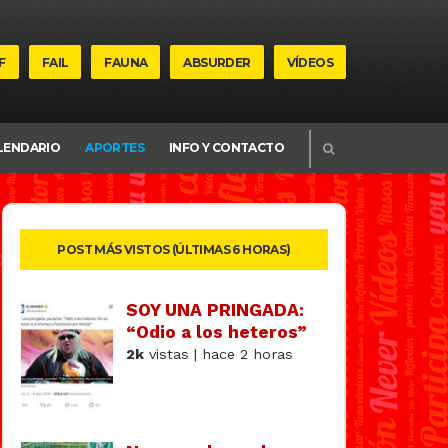
F
FAIL
FAUNA
ABSURDER
VÍDEOS
BUSCAR
LENDARIO
APORTES
INFO Y CONTACTO
POST MÁS VISTOS (ÚLTIMAS 6 HORAS)
SOY UNA PRINGADA:
“Odio a los heteros”
2k
vistas | hace 2 horas