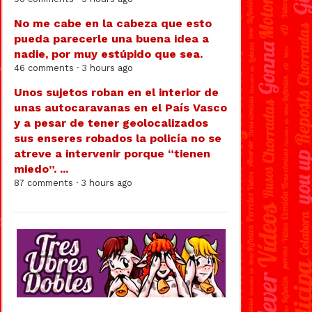
No me cabe en la cabeza que esto
pueda parecerle una buena idea a
nadie, por muy estúpido que sea.
46 comments · 3 hours ago
Unos sujetos roban en el interior de
unas autocaravanas en el País Vasco
y a pesar de tener geolocalizados
sus enseres robados la policía no se
atreve a intervenir porque “tienen
miedo”. ...
87 comments · 3 hours ago