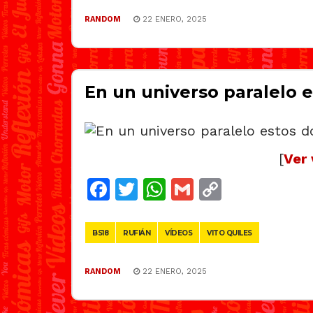
RANDOM
22 ENERO, 2025
En un universo paralelo e
[
Ver 
Facebook
Twitter
WhatsApp
Gmail
Copy
Link
BS18
RUFIÁN
VÍDEOS
VITO QUILES
RANDOM
22 ENERO, 2025