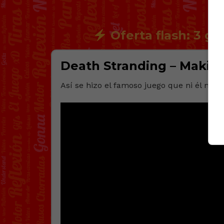
Oferta flash: 3 ga
Death Stranding – Making
Así se hizo el famoso juego que ni él mis