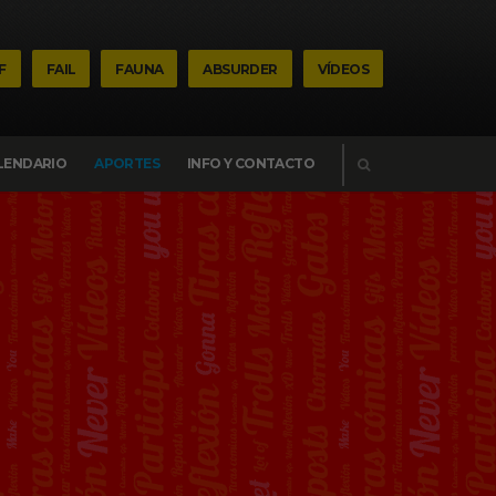
F
FAIL
FAUNA
ABSURDER
VÍDEOS
BUSCAR
LENDARIO
APORTES
INFO Y CONTACTO