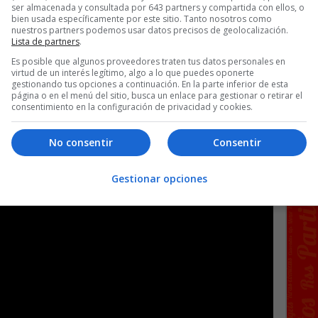
ser almacenada y consultada por 643 partners y compartida con ellos, o
bien usada específicamente por este sitio. Tanto nosotros como
nuestros partners podemos usar datos precisos de geolocalización.
Lista de partners
.
fas para eclipse por 6€
Es posible que algunos proveedores traten tus datos personales en
virtud de un interés legítimo, algo a lo que puedes oponerte
gestionando tus opciones a continuación. En la parte inferior de esta
 of con Hideo Kojima
página o en el menú del sitio, busca un enlace para gestionar o retirar el
consentimiento en la configuración de privacidad y cookies.
mo entiende.
No consentir
Consentir
Gestionar opciones