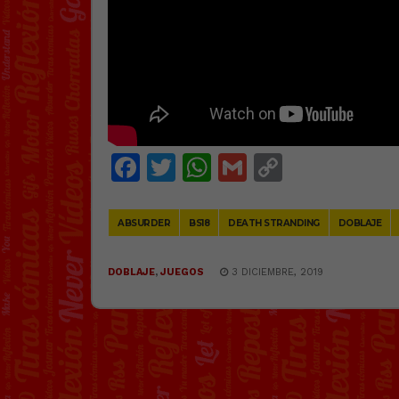
Facebook
Twitter
WhatsApp
Gmail
Copy
Link
ABSURDER
BS18
DEATH STRANDING
DOBLAJE
DOBLAJE
,
JUEGOS
3 DICIEMBRE, 2019