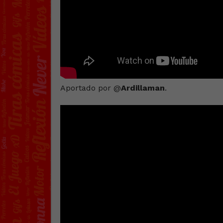
Aportado por @
Ardillaman
.