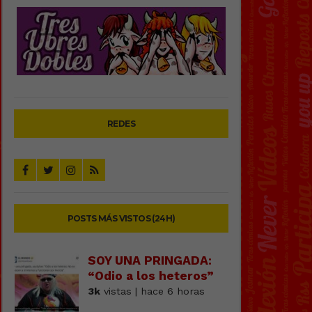
REDES
POSTS MÁS VISTOS (24H)
SOY UNA PRINGADA:
“Odio a los heteros”
3k
vistas | hace 6 horas