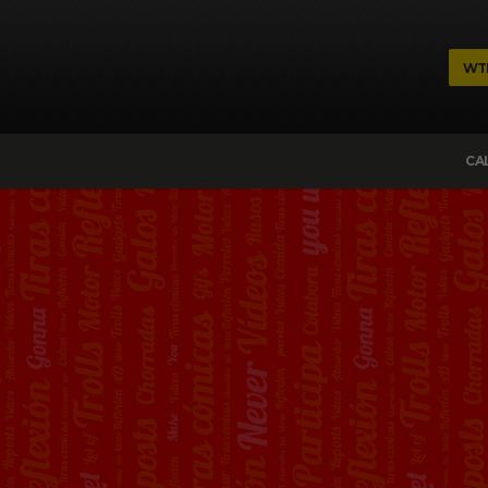
WT
CA