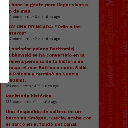
lo hace la gente para llegar vivos a
fin de mes.
193 comments · 0 minutes ago
SOY UNA PRINGADA: “Odio a los
heteros”
197 comments · 2 minutes ago
El nadador polaco Bartłomiej
Kubkowski se ha convertido en la
primera persona de la historia en
cruzar el mar Báltico a nado. Salió
de Polonia y terminó en Suecia
(160km).
151 comments · 4 minutes ago
Racistada histórica.
133 comments · 1 minute ago
Una despedida de soltero en un
barco en Smögen, Suecia, acaba con
el barco en el fondo del canal.