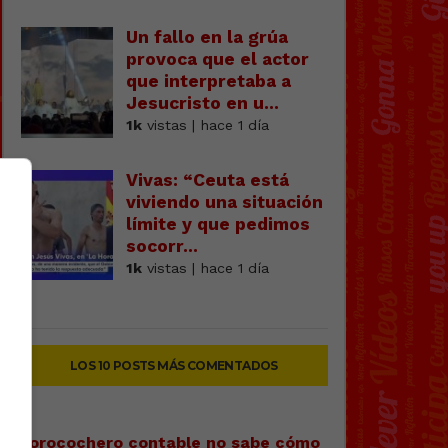
Un fallo en la grúa
provoca que el actor
que interpretaba a
Jesucristo en u...
1k
vistas | hace 1 día
Vivas: “Ceuta está
viviendo una situación
límite y que pedimos
socorr...
1k
vistas | hace 1 día
LOS 10 POSTS MÁS COMENTADOS
Forocochero contable no sabe cómo