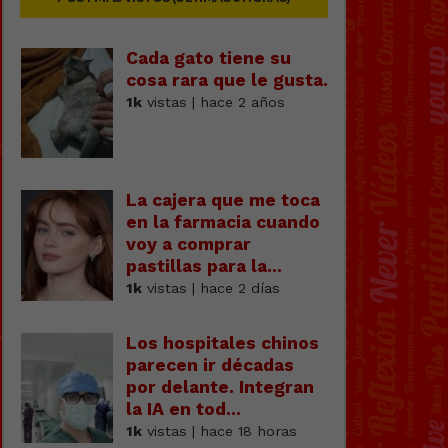
Cada gato tiene su
cosa rara que le gusta.
1k
vistas | hace 2 años
La cajera que me toca
en la farmacia cuando
voy a comprar
pastillas para la...
1k
vistas | hace 2 días
Los hospitales chinos
parecen ir décadas
por delante. Integran
la IA en tod...
1k
vistas | hace 18 horas