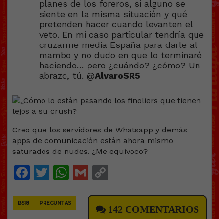
planes de los foreros, si alguno se
siente en la misma situación y qué
pretenden hacer cuando levanten el
veto. En mi caso particular tendría que
cruzarme media España para darle al
mambo y no dudo en que lo terminaré
haciendo… pero ¿cuándo? ¿cómo? Un
abrazo, tú. @
AlvaroSR5
Creo que los servidores de Whatsapp y demás
apps de comunicación están ahora mismo
saturados de nudеs. ¿Me equivoco?
Facebook
Twitter
WhatsApp
Gmail
Copy
Link
BS18
PREGUNTAS
142 COMENTARIOS