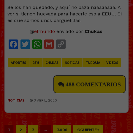
Se los han quedado, y aquí no paza naaaaaaaa. A
ver si tienen huevada para hacerle eso a EEUU. Si
es que somos unos parguelillas.
@
elmundo
enviado por
Chukas
.
Facebook
Twitter
WhatsApp
Gmail
Copy
Link
APORTES
BS18
CHUKAS
NOTICIAS
TURQUÍA
VÍDEOS
488 COMENTARIOS
NOTICIAS
3 ABRIL, 2020
1
2
3
…
3.006
SIGUIENTE »