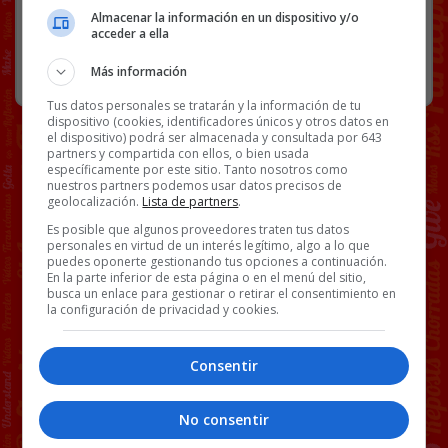
BS18
FAUNA
VÍDEOS
Almacenar la información en un dispositivo y/o
46 COMENTARIOS
acceder a ella
FAUNA
3 ABRIL, 2020
Más información
Tus datos personales se tratarán y la información de tu
dispositivo (cookies, identificadores únicos y otros datos en
el dispositivo) podrá ser almacenada y consultada por 643
partners y compartida con ellos, o bien usada
específicamente por este sitio. Tanto nosotros como
nuestros partners podemos usar datos precisos de
geolocalización.
Lista de partners
.
Es posible que algunos proveedores traten tus datos
personales en virtud de un interés legítimo, algo a lo que
puedes oponerte gestionando tus opciones a continuación.
En la parte inferior de esta página o en el menú del sitio,
busca un enlace para gestionar o retirar el consentimiento en
la configuración de privacidad y cookies.
Consentir
No consentir