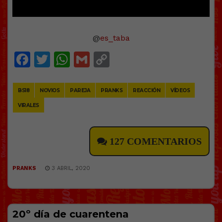
@
es_taba
Facebook
Twitter
WhatsApp
Gmail
Copy
Link
BS18
NOVIOS
PAREJA
PRANKS
REACCIÓN
VÍDEOS
VIRALES
127 COMENTARIOS
PRANKS
3 ABRIL, 2020
20º día de cuarentena