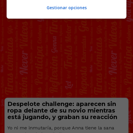
Gestionar opciones
Despelote challenge: aparecen sin
ropa delante de su novio mientras
está jugando, y graban su reacción
Yo ni me inmutaría, porque Anna tiene la sana