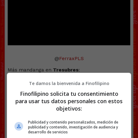
@
FerraxPLS
Más mandanga en
Tresubres
:
Cocacola, chocolate y salchichas
. La compra
Te damos la bienvenida a Finofilipino
que le ha costado una multa a un vecino de La
Finofilipino solicita tu consentimiento
Font
.
para usar tus datos personales con estos
Bernie Ecclestone será padre con 89 años
,
objetivos:
más de el doble que su mujer
(ojo al chistaco).
Facebook
Twitter
WhatsApp
Gmail
Copy
Publicidad y contenido personalizados, medición de
publicidad y contenido, investigación de audiencia y
Link
desarrollo de servicios