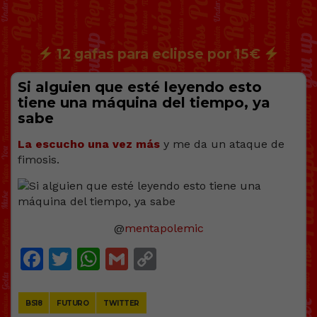
12 gafas para eclipse por 15€
Si alguien que esté leyendo esto
tiene una máquina del tiempo, ya
sabe
La escucho una vez más
y me da un ataque de
fimosis.
@
mentapolemic
Facebook
Twitter
WhatsApp
Gmail
Copy
Link
BS18
FUTURO
TWITTER