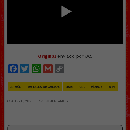
Original
enviado por
JC
.
Facebook
Twitter
WhatsApp
Gmail
Copy
Link
ATAÚD
BATALLA DE GALLOS
BS18
FAIL
VÍDEOS
WIN
3 ABRIL, 2020
53 COMENTARIOS