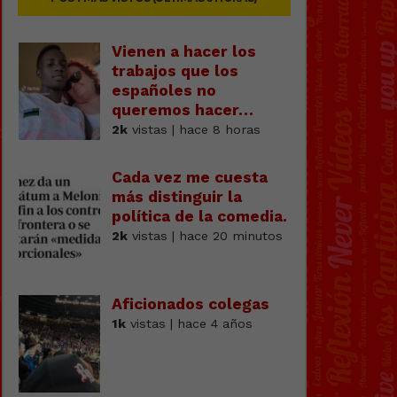
Vienen a hacer los
trabajos que los
españoles no
queremos hacer…
2k
vistas | hace 8 horas
Cada vez me cuesta
más distinguir la
política de la comedia.
2k
vistas | hace 20 minutos
Aficionados colegas
1k
vistas | hace 4 años