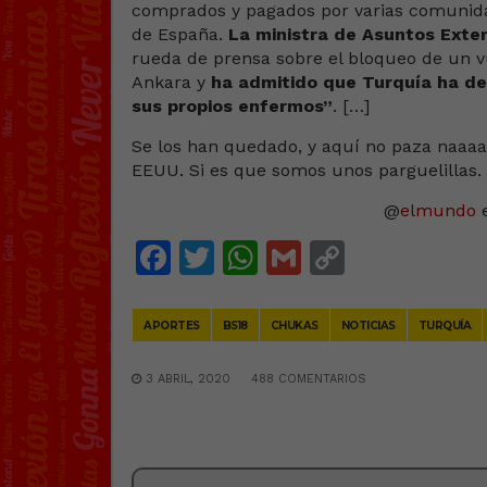
comprados y pagados por varias comunida
de España.
La ministra de Asuntos Exter
rueda de prensa sobre el bloqueo de un v
Ankara y
ha admitido que Turquía ha de
sus propios enfermos”
. […]
Se los han quedado, y aquí no paza naaaaa
EEUU. Si es que somos unos parguelillas.
@
elmundo
e
Facebook
Twitter
WhatsApp
Gmail
Copy
Link
APORTES
BS18
CHUKAS
NOTICIAS
TURQUÍA
3 ABRIL, 2020
488 COMENTARIOS