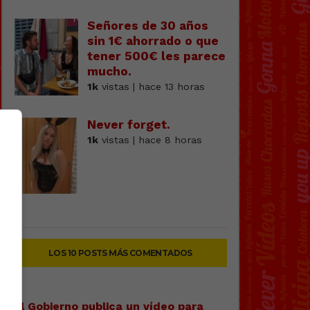
Señores de 30 años
sin 1€ ahorrado o que
tener 500€ les parece
mucho.
1k
vistas | hace 13 horas
Never forget.
1k
vistas | hace 8 horas
LOS 10 POSTS MÁS COMENTADOS
El Gobierno publica un vídeo para