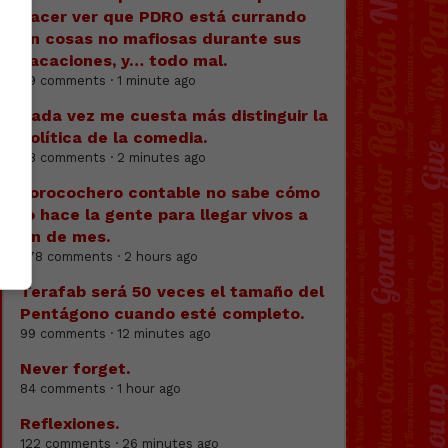
hacer ver que PDRO está currando
en cosas no mafiosas durante sus
vacaciones, y… todo mal.
79 comments · 1 minute ago
Cada vez me cuesta más distinguir la
política de la comedia.
58 comments · 2 minutes ago
Forocochero contable no sabe cómo
lo hace la gente para llegar vivos a
fin de mes.
378 comments · 2 hours ago
Terafab será 50 veces el tamaño del
Pentágono cuando esté completo.
99 comments · 12 minutes ago
Never forget.
84 comments · 1 hour ago
Reflexiones.
122 comments · 26 minutes ago