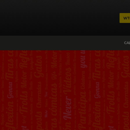
WT
CA