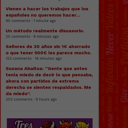
Vienen a hacer los trabajos que los
españoles no queremos hacer…
90 comments · 1 minute ago
Un método realmente disuasorio.
20 comments · 8 minutes ago
Señores de 30 años sin 1€ ahorrado
o que tener 500€ les parece mucho.
123 comments · 16 minutes ago
Susana Abaitua: “Gente que antes
tenía miedo de decir lo que pensaba,
ahora con partidos de extrema
derecha se sienten respaldados. Me
da miedo”.
203 comments · 9 hours ago