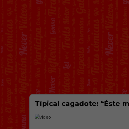
Típical cagadote: “Éste 