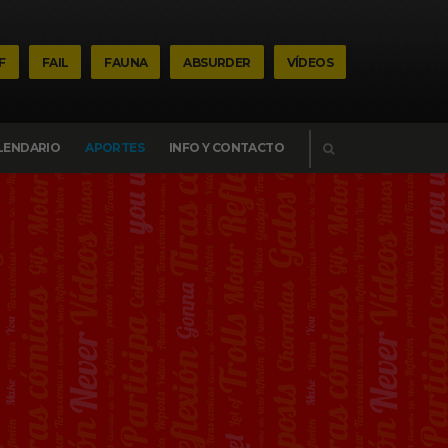
F
FAIL
FAUNA
ABSURDER
VÍDEOS
BUSCAR
LENDARIO
APORTES
INFO Y CONTACTO