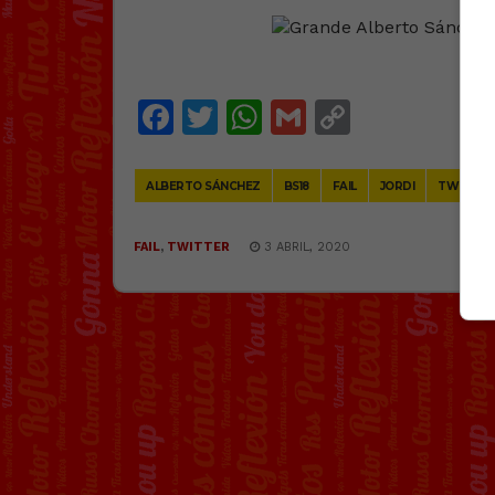
@
Po
Facebook
Twitter
WhatsApp
Gmail
Copy
Link
ALBERTO SÁNCHEZ
BS18
FAIL
JORDI
TWITTER
FAIL
,
TWITTER
3 ABRIL, 2020