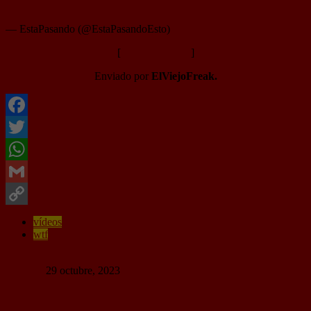
pic.twitter.com/LejlJqTW2e
— EstaPasando (@EstaPasandoEsto)
October 29, 2023
[
Ver vídeo en X
]
Enviado por
ElViejoFreak.
Facebook
Twitter
WhatsApp
Gmail
Copy
vídeos
wtf
Link
53 Comentarios
Random
29 octubre, 2023