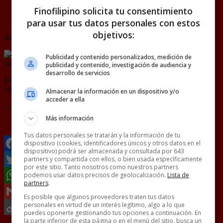
a tiros.
Finofilipino solicita tu consentimiento
para usar tus datos personales con estos
objetivos:
Se trata de Combarro, un pueblo pegado a Pontevedra.
Publicidad y contenido personalizados, medición de
publicidad y contenido, investigación de audiencia y
desarrollo de servicios
En Pontevedra puede entrar el mar en los bares, que la cunca de
vino no se suelta ni a tiros.
pic.twitter.com/dji5Ipgxa7
Almacenar la información en un dispositivo y/o
acceder a ella
— EstaPasando (@EstaPasandoEsto)
October 29, 2023
Más información
[
Ver vídeo en X
]
Tus datos personales se tratarán y la información de tu
dispositivo (cookies, identificadores únicos y otros datos en el
dispositivo) podrá ser almacenada y consultada por 643
partners y compartida con ellos, o bien usada específicamente
Facebook
por este sitio. Tanto nosotros como nuestros partners
podemos usar datos precisos de geolocalización.
Lista de
Twitter
partners
.
WhatsApp
Es posible que algunos proveedores traten tus datos
personales en virtud de un interés legítimo, algo a lo que
Gmail
puedes oponerte gestionando tus opciones a continuación. En
la parte inferior de esta página o en el menú del sitio, busca un
Copy