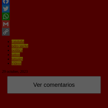
Facebook
Twitter
WhatsApp
Gmail
Copy
cataluña
pdro snchz
Link
política
tattoo
tatuajes
vídeos
29 octubre, 2023
42 Comentarios
Ver comentarios