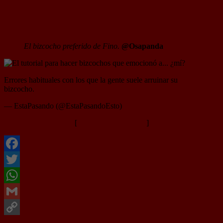
El tutorial para hacer bizcochos que
emocionó a… ¿mí?
El bizcocho preferido de Fino.
@Osapanda
Errores habituales con los que la gente suele arruinar su
bizcocho.
https://t.co/hUUaYN2sKF
pic.twitter.com/QDupc3TFuC
— EstaPasando (@EstaPasandoEsto)
October 29, 2023
[
Ver vídeo en Twitter
]
Facebook
Twitter
WhatsApp
Gmail
Copy