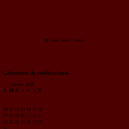
Del guardia civil que asesinó a su
expareja sabemos hasta su...
1k
vistas | hace 11 horas
Calendario de publicaciones
agosto 2026
L
M
X
J
V
S
D
1
2
3
4
5
6
7
8
9
10
11
12
13
14
15
16
17
18
19
20
21
22
23
24
25
26
27
28
29
30
31