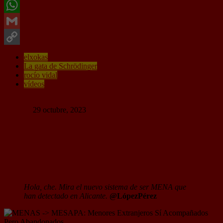
Twitter
WhatsApp
Gmail
Copy
elxokas
La gata de Schrödinger
Link
rocío vidal
vídeos
79 Comentarios
Random
29 octubre, 2023
MENAS -> MESAPA: Menores
Extranjeros Sí Acompañados Pero
Abandonados
Hola, che. Mira el nuevo sistema de ser MENA que
han detectado en Alicante.
@LópezPérez