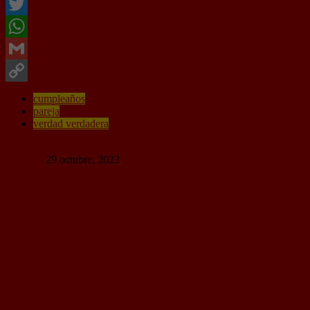
Facebook
Twitter
WhatsApp
Gmail
Copy
cumpleaños
pareja
Link
verdad verdadera
40 Comentarios
Random
29 octubre, 2023