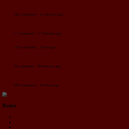
Madrid adjudica a dedo las obras de la Real Casa de
Correos a la prima de María Pombo.
182 comments · 11 minutes ago
Convierte un Model 3 siniestrado en un barco eléctrico
super potente.
71 comments · 27 minutes ago
Este tuit no es parodia.
118 comments · 1 hour ago
Yo veo carabelas que están buscando una vida mejor,
nada de invasión.
50 comments · 30 minutes ago
Forocochero contable no sabe cómo lo hace la gente para
llegar vivos a fin de mes.
380 comments · 18 hours ago
Redes