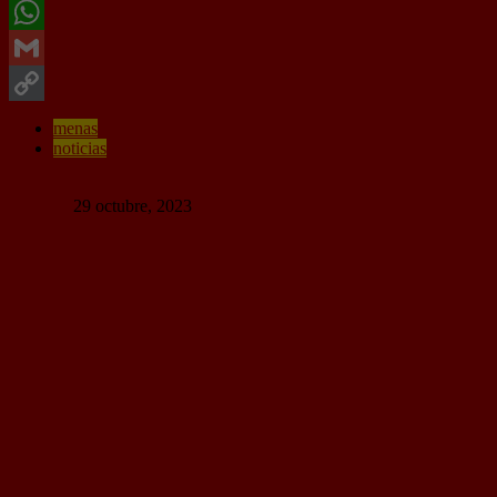
Twitter
WhatsApp
Gmail
Copy
menas
noticias
Link
41 Comentarios
Random
29 octubre, 2023