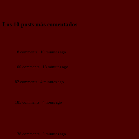
Los 10 posts más comentados
Cuando otras personas tocan tu piel, mejora tu salud
mental y física.
18 comments · 10 minutes ago
Frecuencia media de "actividad conyugal" por país.
100 comments · 18 minutes ago
Al sobre
82 comments · 4 minutes ago
Vecinos de Terrassa gritan a agentes rurales por
sacrificar a varios jabalíes
185 comments · 4 hours ago
Un niño de 8 años ha hecho una ahogadilla a su primo de
6 y el pequeño ha muerto. El padre del niño de 6 ha
matado después al sobrino en la piscina. Y el padre del
niño de 8 se ha vengado ...
138 comments · 3 minutes ago