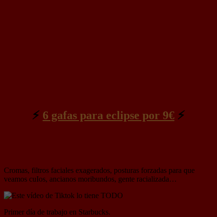
⚡
6 gafas para eclipse por 9€
⚡
Este vídeo de Tiktok lo tiene TODO
Cromas, filtros faciales exagerados, posturas forzadas para que
veamos cuIos, ancianos moribundos, gente racializada…
Primer día de trabajo en Starbucks.
https://t.co/fcWvtfFC5c