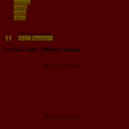
bizcocho
comida
Link
recetas
vídeos
55 Comentarios
Random
29 octubre, 2023
1
2
3
…
10.877
Siguiente »
Post más vistos (últimas 6 horas)
El tuit es de fecha 02/06/17
1k
vistas | hace 2 años
“Vivo en una cápsula porque no
quiero pagar un alquiler”.
1k
vistas | hace 1 año