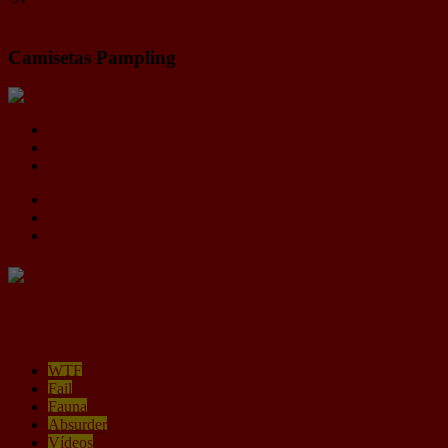
« Jul
Camisetas Pampling
Aporta / pregunta
∞ SCROLL
Contacto
Condiciones legales
Privacidad y cookies
WTF
Fail
Fauna
Absurder
Vídeos