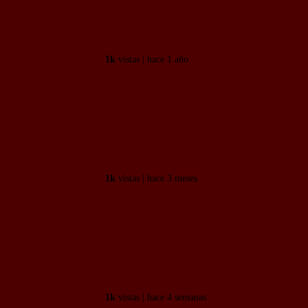
Vivimos una simulación.
1k
vistas | hace 1 año
“Yo no me puedo separar porque tú
no me puedes mantener”
1k
vistas | hace 3 meses
La milagrosa mejora de nivel en
euskera de los alumnos vascos:
pasan de 0 a...
1k
vistas | hace 4 semanas