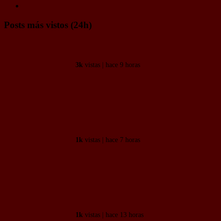
Posts más vistos (24h)
Un influencer hondureño se da
cuenta que está coqueteando en...
3k
vistas | hace 9 horas
Yo veo carabelas que están buscando
una vida mejor, nada de...
1k
vistas | hace 7 horas
Un niño de 8 años ha hecho una
ahogadilla a su primo de 6 y...
1k
vistas | hace 13 horas