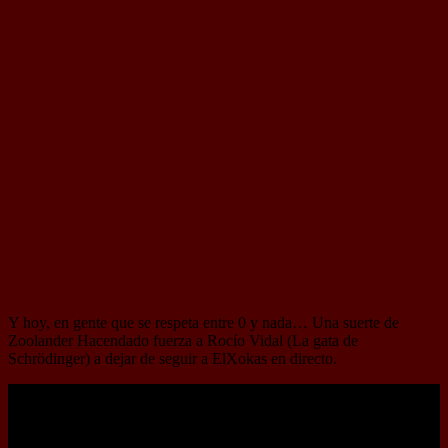
“El Xokas me utilizó”
Y hoy, en gente que se respeta entre 0 y nada… Una suerte de
Zoolander Hacendado fuerza a Rocío Vidal (La gata de
Schrödinger) a dejar de seguir a ElXokas en directo.