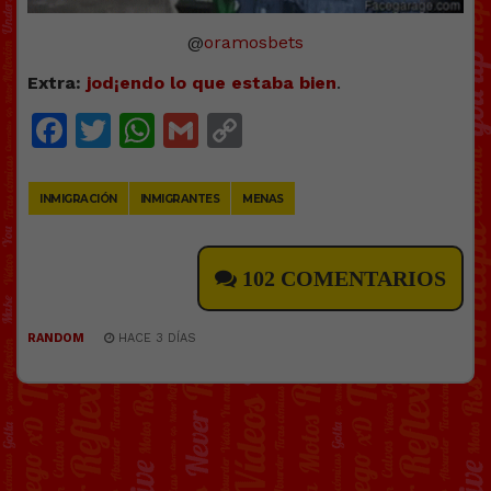
@
oramosbets
Extra:
jod¡endo lo que estaba bien
.
Facebook
Twitter
WhatsApp
Gmail
Copy
Link
INMIGRACIÓN
INMIGRANTES
MENAS
102 COMENTARIOS
RANDOM
HACE 3 DÍAS