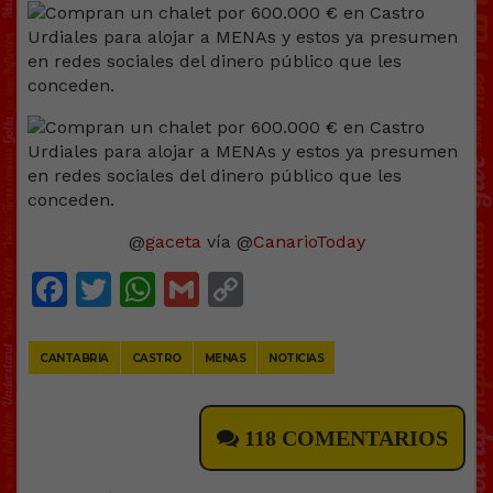
@
gaceta
vía @
CanarioToday
Facebook
Twitter
WhatsApp
Gmail
Copy
Link
CANTABRIA
CASTRO
MENAS
NOTICIAS
118 COMENTARIOS