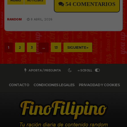
MENAS
NOTICISAS
54 COMENTARIOS
RANDOM
8 ABRIL, 2026
1
2
3
…
13
SIGUIENTE »
APORTA / PREGUNTA
∞ SCROLL
CONTACTO
CONDICIONES LEGALES
PRIVACIDAD Y COOKIES