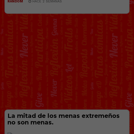
RANDOM
HACE 2 SEMANAS
La mitad de los menas extremeños
no son menas.