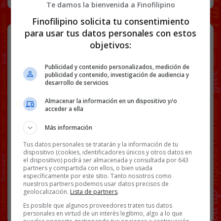
Te damos la bienvenida a Finofilipino
Finofilipino solicita tu consentimiento
para usar tus datos personales con estos
Así ronca un capibara.
objetivos:
El vídeo importante del día.
Publicidad y contenido personalizados, medición de
publicidad y contenido, investigación de audiencia y
desarrollo de servicios
[
Ver vídeo en X
]
Almacenar la información en un dispositivo y/o
Facebook
Twitter
WhatsApp
Gmail
Copy
acceder a ella
Link
Más información
ANIIMALES
CAPIBARAS
VÍDEOS
Tus datos personales se tratarán y la información de tu
dispositivo (cookies, identificadores únicos y otros datos en
el dispositivo) podrá ser almacenada y consultada por 643
partners y compartida con ellos, o bien usada
85 COMENTARIOS
específicamente por este sitio. Tanto nosotros como
nuestros partners podemos usar datos precisos de
geolocalización.
Lista de partners
.
RANDOM
29 JUNIO, 2025
Es posible que algunos proveedores traten tus datos
personales en virtud de un interés legítimo, algo a lo que