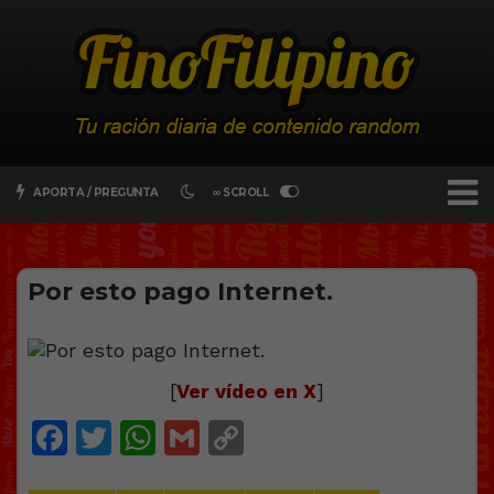
APORTA / PREGUNTA
∞ SCROLL
Por esto pago Internet.
[
Ver vídeo en X
]
Facebook
Twitter
WhatsApp
Gmail
Copy
Link