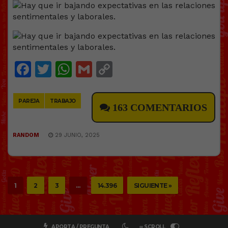
Facebook
Twitter
WhatsApp
Gmail
Copy
Link
PAREJA
TRABAJO
163 COMENTARIOS
RANDOM
29 JUNIO, 2025
1
2
3
…
14.396
SIGUIENTE »
APORTA / PREGUNTA
∞ SCROLL