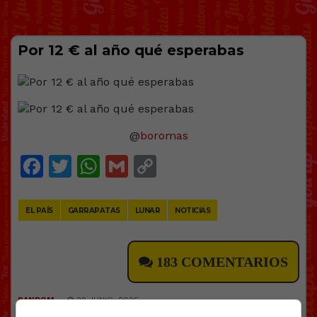
Por 12 € al año qué esperabas
@
boromas
Facebook
Twitter
WhatsApp
Gmail
Copy
Link
EL PAÍS
GARRAPATAS
LUNAR
NOTICIAS
183 COMENTARIOS
RANDOM
29 JUNIO, 2025