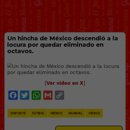
Un hincha de México descendió a la
locura por quedar eliminado en
octavos.
[
Ver vídeo en X
]
Facebook
Twitter
WhatsApp
Gmail
Copy
Link
DEPORTE
FÚTBOL
MÉXICO
MUNDIAL
VÍDEOS