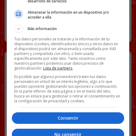
desarrollo de servicios
Almacenar la información en un dispositivo y/o
14 COMENTARIOS
acceder a ella
Más información
RANDOM
6 JULIO, 2026
Tus datos personales se tratarán y la información de tu
dispositivo (cookies, identificadores únicos y otros datos en
el dispositivo) podrá ser almacenada y consultada por 643
partners y compartida con ellos, o bien usada
Pogacar le deja la victoria a Isaac
específicamente por este sitio. Tanto nosotros como
nuestros partners podemos usar datos precisos de
como premio por su ayuda en la
geolocalización.
Lista de partners
.
general. La expresión del Torito es
Es posible que algunos proveedores traten tus datos
de una sorpresa absoluta.
personales en virtud de un interés legítimo, algo a lo que
puedes oponerte gestionando tus opciones a continuación.
En la parte inferior de esta página o en el menú del sitio,
busca un enlace para gestionar o retirar el consentimiento en
la configuración de privacidad y cookies.
Consentir
[
Ver vídeo en X
]
No consentir