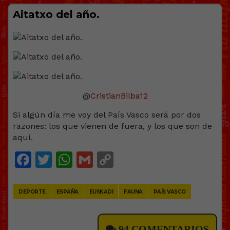
Aitatxo del año.
@
CristianBilba12
Si algún día me voy del País Vasco será por dos
razones: los que vienen de fuera, y los que son de
aquí.
Facebook
Twitter
WhatsApp
Gmail
Copy
Link
DEPORTE
ESPAÑA
EUSKADI
FAUNA
PAÍS VASCO
94 COMENTARIOS