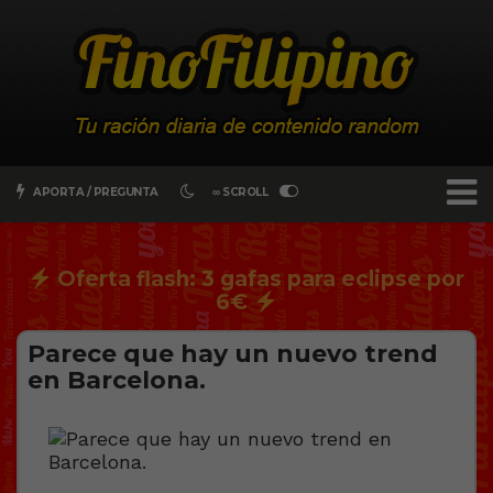
APORTA / PREGUNTA
∞ SCROLL
Oferta flash: 3 gafas para eclipse por
6€
Parece que hay un nuevo trend
en Barcelona.