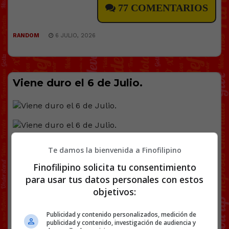
77 COMENTARIOS
RANDOM
6 JULIO, 2026
Viene duro el 6 de Julio.
Te damos la bienvenida a Finofilipino
Finofilipino solicita tu consentimiento
Facebook
Twitter
WhatsApp
Gmail
Copy
para usar tus datos personales con estos
objetivos:
Link
Publicidad y contenido personalizados, medición de
6 DE JULIO
JULIO
JULIO IGLESIAS
MEMES
publicidad y contenido, investigación de audiencia y