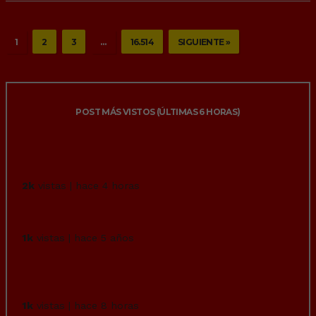
1
2
3
…
16.514
SIGUIENTE »
POST MÁS VISTOS (ÚLTIMAS 6 HORAS)
Un influencer hondureño se da cuenta que
está coqueteando en directo con la...
2k
vistas | hace 4 horas
Aham…
1k
vistas | hace 5 años
Un niño de 8 años ha hecho una ahogadilla
a su primo de 6 y el pequeño ha m...
1k
vistas | hace 8 horas