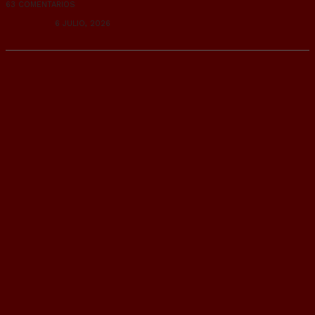
63 COMENTARIOS
RANDOM
6 JULIO, 2026
Epidemia de cuentismo: 1 de cada 10
vascos está de baja.