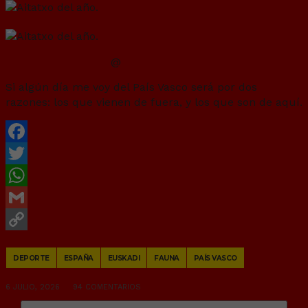
@
CristianBilba12
Si algún día me voy del País Vasco será por dos
razones: los que vienen de fuera, y los que son de aquí.
Facebook
Twitter
WhatsApp
Gmail
Copy
DEPORTE
ESPAÑA
EUSKADI
FAUNA
PAÍS VASCO
Link
6 JULIO, 2026
94 COMENTARIOS