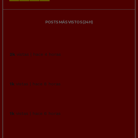
POSTS MÁS VISTOS (24H)
Un influencer hondureño se da cuenta que
está coqueteando en...
2k
vistas | hace 4 horas
Un niño de 8 años ha hecho una ahogadilla
a su primo de 6 y...
1k
vistas | hace 8 horas
Del guardia civil que asesinó a su expareja
sabemos hasta su...
1k
vistas | hace 6 horas
Yo veo carabelas que están buscando una
vida mejor, nada de...