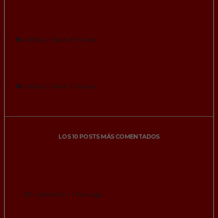
Del guardia civil que asesinó a su expareja
sabemos hasta su talla de calzo...
1k
vistas | hace 6 horas
Yo veo carabelas que están buscando una
vida mejor, nada de invasión.
1k
vistas | hace 2 horas
LOS 10 POSTS MÁS COMENTADOS
Frecuencia media de "actividad conyugal"
por país.
95 comments · 1 hour ago
Convierte un Model 3 siniestrado en un