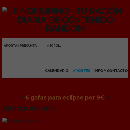
APORTA / PREGUNTA
∞ SCROLL
Menu
CALENDARIO
APORTES
INFO Y CONTACTO
⚡
6 gafas para eclipse por 9€
⚡
Aitatxo del año.