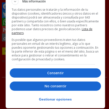
Más información
Tus datos personales se tratarán y la información de tu
dispositivo (cookies, identificadores únicos y otros datos en el
Facebook
dispositivo) podrá ser almacenada y consultada por 643
partners y compartida con ellos, o bien usada específicamente
Twitter
por este sitio. Tanto nosotros como nuestros partners
podemos usar datos precisos de geolocalización.
Lista de
WhatsApp
partners
.
Gmail
Es posible que algunos proveedores traten tus datos
personales en virtud de un interés legítimo, algo a lo que
Copy
puedes oponerte gestionando tus opciones a continuación. En
la parte inferior de esta página o en el menú del sitio, busca un
CRISTINA PEDROCHE
LECHE
PEDROCHE
POLOS
WTF
Link
enlace para gestionar o retirar el consentimiento en la
configuración de privacidad y cookies.
111 COMENTARIOS
RANDOM
6 JULIO, 2026
Consentir
No consentir
“La experiencia de ir haciendo una ruta
por picos de Europa (ruta del Cares) y
que en un camino de metro y medio de
Gestionar opciones
ancho aparezca una cabra macho
salvaje no la recomiendo”