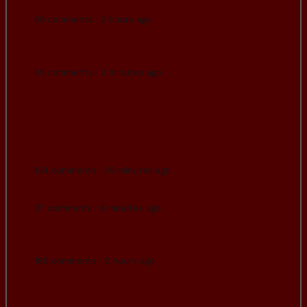
barco eléctrico super potente.
69 comments · 2 hours ago
Yo veo carabelas que están buscando una
vida mejor, nada de invasión.
45 comments · 2 minutes ago
Un niño de 8 años ha hecho una ahogadilla a
su primo de 6 y el pequeño ha muerto. El
padre del niño de 6 ha matado después al
sobrino en la piscina. Y el padre del niño de
8 se ha vengado ...
134 comments · 35 minutes ago
Al sobre
37 comments · 6 minutes ago
Madrid adjudica a dedo las obras de la Real
Casa de Correos a la prima de María Pombo.
180 comments · 2 hours ago
Vecinos de Terrassa gritan a agentes
rurales por sacrificar a varios jabalíes