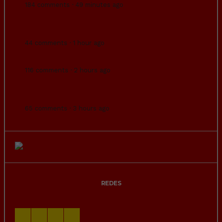
184 comments · 49 minutes ago
Votante de VOX busca pareja con vídeo
demigrante.
44 comments · 1 hour ago
Este tuit no es parodia.
116 comments · 2 hours ago
Del guardia civil que asesinó a su expareja
sabemos hasta su talla de calzonciIIos.
65 comments · 3 hours ago
REDES