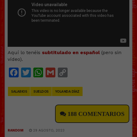
Aquí lo tenéis
subtitulado en español
(pero sin
vídeo).
Facebook
Twitter
WhatsApp
Gmail
Copy
Link
SALARIOS
SUELDOS
YOLANDA DÍAZ
188 COMENTARIOS
RANDOM
29 AGOSTO, 2023