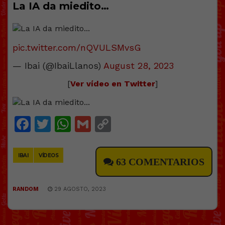
La IA da miedito…
pic.twitter.com/nQVULSMvsG
— Ibai (@IbaiLlanos)
August 28, 2023
[
Ver vídeo en Twitter
]
Facebook
Twitter
WhatsApp
Gmail
Copy
Link
IBAI
VÍDEOS
63 COMENTARIOS
RANDOM
29 AGOSTO, 2023