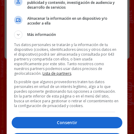
publicidad y contenido, investigación de audiencia y
desarrollo de servicios
MOTOR
RADARES
VÍDEOS
Almacenar la información en un dispositivo y/o
acceder a ella
70 COMENTARIOS
Más información
Tus datos personales se tratarán y la información de tu
RANDOM
29 AGOSTO, 2023
dispositivo (cookies, identificadores únicos y otros datos en
el dispositivo) podrá ser almacenada y consultada por 643
partners y compartida con ellos, o bien usada
específicamente por este sitio. Tanto nosotros como
nuestros partners podemos usar datos precisos de
geolocalización.
Lista de partners
.
Es posible que algunos proveedores traten tus datos
personales en virtud de un interés legítimo, algo a lo que
puedes oponerte gestionando tus opciones a continuación.
En la parte inferior de esta página o en el menú del sitio,
busca un enlace para gestionar o retirar el consentimiento en
la configuración de privacidad y cookies.
Consentir