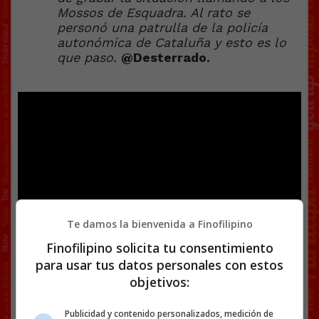
Mossos de Esquadra. Al rato se
personó una patrulla de la policía
autonómica de Cataluña y esto es lo
que paso.
@Desterrado.
Te damos la bienvenida a Finofilipino
Finofilipino solicita tu consentimiento
para usar tus datos personales con estos
Enviado por @
Bitarin
objetivos:
Facebook
Twitter
WhatsApp
Gmail
Copy
Link
Publicidad y contenido personalizados, medición de