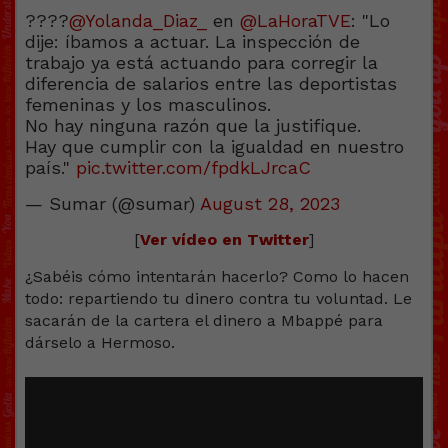
????️
@Yolanda_Diaz_
en
@LaHoraTVE
: "Lo
dije: íbamos a actuar. La inspección de
trabajo ya está actuando para corregir la
diferencia de salarios entre las deportistas
femeninas y los masculinos.
No hay ninguna razón que la justifique.
Hay que cumplir con la igualdad en nuestro
país."
pic.twitter.com/fpdkLJrcaC
— Sumar (@sumar)
August 28, 2023
[
Ver vídeo en Twitter
]
¿Sabéis cómo intentarán hacerlo? Como lo hacen
todo: repartiendo tu dinero contra tu voluntad. Le
sacarán de la cartera el dinero a Mbappé para
dárselo a Hermoso.