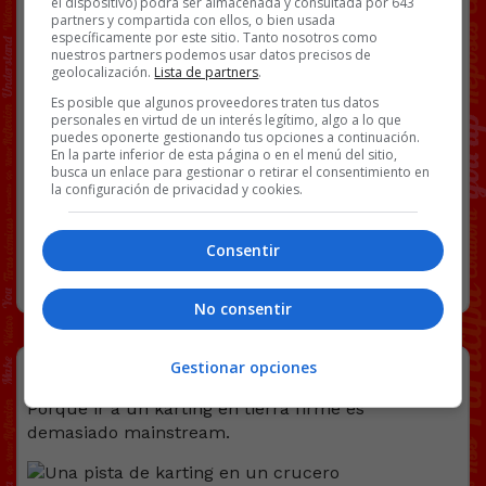
el dispositivo) podrá ser almacenada y consultada por 643
Facebook
Twitter
WhatsApp
Gmail
Copy
partners y compartida con ellos, o bien usada
específicamente por este sitio. Tanto nosotros como
Link
nuestros partners podemos usar datos precisos de
geolocalización.
Lista de partners
.
BS18
HUMOR NEGRO
PARALÍMPICA
SILLA DE RUEDAS
Es posible que algunos proveedores traten tus datos
personales en virtud de un interés legítimo, algo a lo que
VÍDEOS
WIN
puedes oponerte gestionando tus opciones a continuación.
En la parte inferior de esta página o en el menú del sitio,
busca un enlace para gestionar o retirar el consentimiento en
la configuración de privacidad y cookies.
40 COMENTARIOS
Consentir
SIN CATEGORÍA
27 NOVIEMBRE, 2018
No consentir
Una pista de karting en un crucero
Gestionar opciones
Porque ir a un karting en tierra firme es
demasiado mainstream.