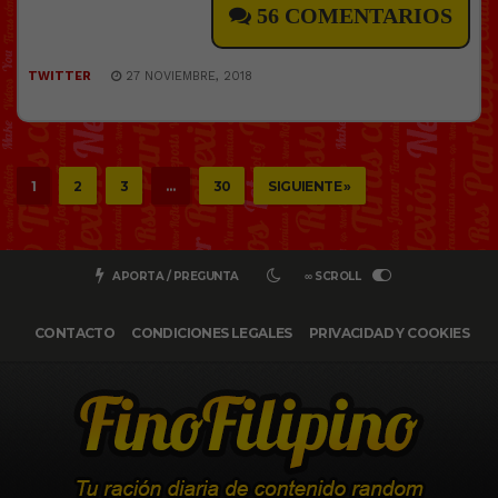
56 COMENTARIOS
TWITTER
27 NOVIEMBRE, 2018
1
2
3
…
30
SIGUIENTE »
APORTA / PREGUNTA
∞ SCROLL
CONTACTO
CONDICIONES LEGALES
PRIVACIDAD Y COOKIES