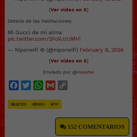
[
Ver vídeo en X
]
Detalle de las habitaciones:
Mi Gucci de mi alma
pic.twitter.com/2FoXJzUMVi
— Niporwifi © (@niporwifi)
February 8, 2024
[
Ver vídeo en X
]
Enviado por @
nosetw
Facebook
Twitter
WhatsApp
Gmail
Copy
Link
BILLETES
VÍDEOS
WTF
152 COMENTARIOS