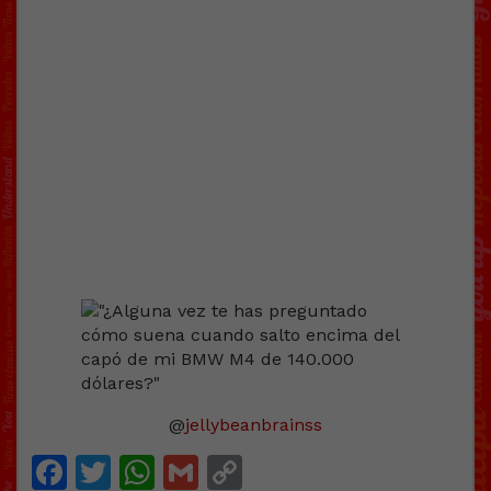
@
jellybeanbrainss
Facebook
Twitter
WhatsApp
Gmail
Copy