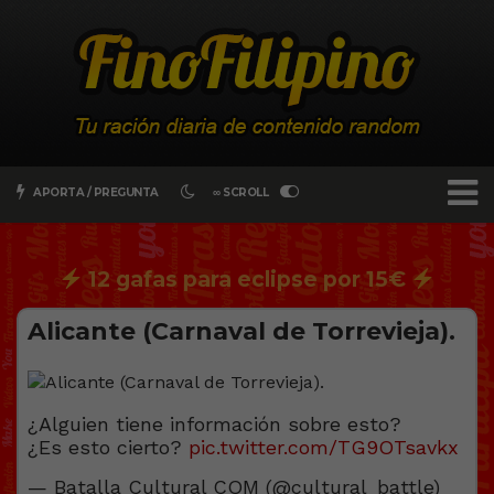
APORTA / PREGUNTA
∞ SCROLL
12 gafas para eclipse por 15€
Alicante (Carnaval de Torrevieja).
¿Alguien tiene información sobre esto?
¿Es esto cierto?
pic.twitter.com/TG9OTsavkx
— Batalla Cultural COM (@cultural_battle)