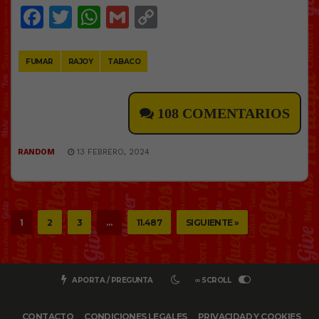
Facebook
Twitter
WhatsApp
Gmail
Copy
Link
FUMAR
RAJOY
TABACO
108 COMENTARIOS
RANDOM
13 FEBRERO, 2024
1
2
3
…
11.487
SIGUIENTE »
APORTA / PREGUNTA
∞ SCROLL
CONTACTO
CONDICIONES LEGALES
PRIVACIDAD Y COOKIES