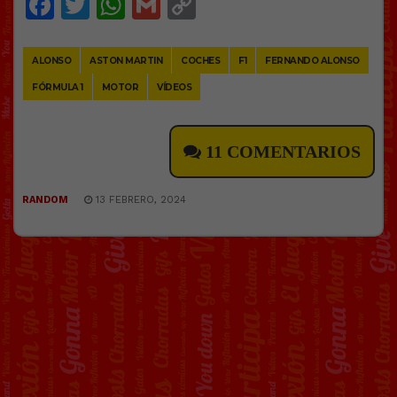
Facebook
Twitter
WhatsApp
Gmail
Copy
Link
ALONSO
ASTON MARTIN
COCHES
F1
FERNANDO ALONSO
FÓRMULA 1
MOTOR
VÍDEOS
11 COMENTARIOS
RANDOM
13 FEBRERO, 2024