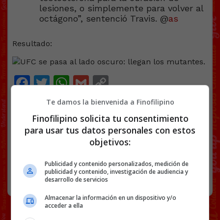
lesiones, o simplemente para volver al
octágono”, sentenció Travis. @
as
Resultado:
Facebook
Twitter
WhatsApp
Gmail
Copy
Link
Te damos la bienvenida a Finofilipino
NOTICIAS
UFC
USADA
Finofilipino solicita tu consentimiento
para usar tus datos personales con estos
objetivos:
77 COMENTARIOS
Publicidad y contenido personalizados, medición de
publicidad y contenido, investigación de audiencia y
RANDOM
13 FEBRERO, 2024
desarrollo de servicios
Almacenar la información en un dispositivo y/o
acceder a ella