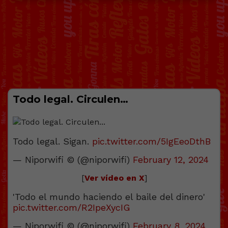
Todo legal. Circulen…
Todo legal. Sigan.
pic.twitter.com/5IgEeoDthB
— Niporwifi © (@niporwifi)
February 12, 2024
[
Ver vídeo en X
]
'Todo el mundo haciendo el baile del dinero'
pic.twitter.com/R2IpeXycIG
— Niporwifi © (@niporwifi)
February 8, 2024