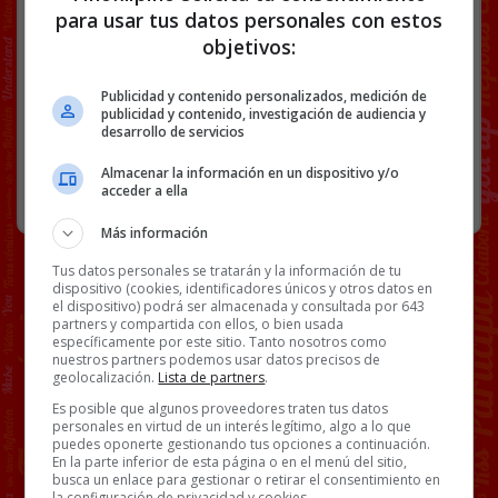
Link
para usar tus datos personales con estos
objetivos:
BS18
LAVABO
TWITTER
Publicidad y contenido personalizados, medición de
publicidad y contenido, investigación de audiencia y
142 COMENTARIOS
desarrollo de servicios
Almacenar la información en un dispositivo y/o
acceder a ella
TWITTER
11 JULIO, 2020
Más información
Tus datos personales se tratarán y la información de tu
dispositivo (cookies, identificadores únicos y otros datos en
el dispositivo) podrá ser almacenada y consultada por 643
partners y compartida con ellos, o bien usada
específicamente por este sitio. Tanto nosotros como
nuestros partners podemos usar datos precisos de
geolocalización.
Lista de partners
.
Es posible que algunos proveedores traten tus datos
personales en virtud de un interés legítimo, algo a lo que
puedes oponerte gestionando tus opciones a continuación.
En la parte inferior de esta página o en el menú del sitio,
busca un enlace para gestionar o retirar el consentimiento en
la configuración de privacidad y cookies.