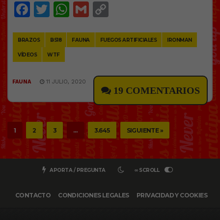
Facebook
Twitter
WhatsApp
Gmail
Copy
Link
BRAZOS
BS18
FAUNA
FUEGOS ARTIFICIALES
IRONMAN
VÍDEOS
WTF
FAUNA
11 JULIO, 2020
19 COMENTARIOS
1
2
3
…
3.645
SIGUIENTE »
APORTA / PREGUNTA
∞ SCROLL
CONTACTO
CONDICIONES LEGALES
PRIVACIDAD Y COOKIES