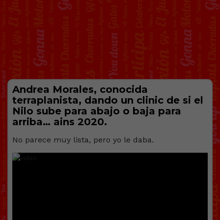
Andrea Morales, conocida
terraplanista, dando un clinic de si el
Nilo sube para abajo o baja para
arriba… ains 2020.
No parece muy lista, pero yo le daba.