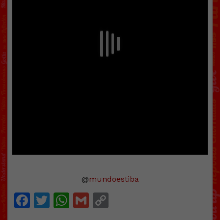
@
mundoestiba
Facebook
Twitter
WhatsApp
Gmail
Copy
Link