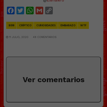
@
Elenaiero
Facebook
Twitter
WhatsApp
Gmail
Copy
Link
BS18
CRÍPTICO
CURIOSIDADES
EMBARAZO
WTF
11 JULIO, 2020
49 COMENTARIOS
Ver comentarios