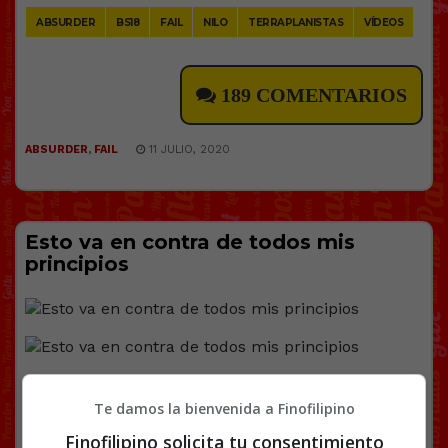
ABSURDER
BS18
FAIL
NILO
TERRAPLANISTAS
VÍDEOS
189 COMENTARIOS
ABSURDER
,
FAIL
11 JULIO, 2020
Esto va en contra de todos mis
principios
@
LautaroG2020
y @
donchalecos
Te damos la bienvenida a Finofilipino
Facebook
Twitter
WhatsApp
Gmail
Copy
Finofilipino solicita tu consentimiento