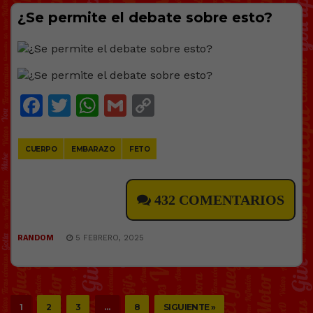
¿Se permite el debate sobre esto?
Facebook
Twitter
WhatsApp
Gmail
Copy
Link
CUERPO
EMBARAZO
FETO
432 COMENTARIOS
RANDOM
5 FEBRERO, 2025
1
2
3
…
8
SIGUIENTE »