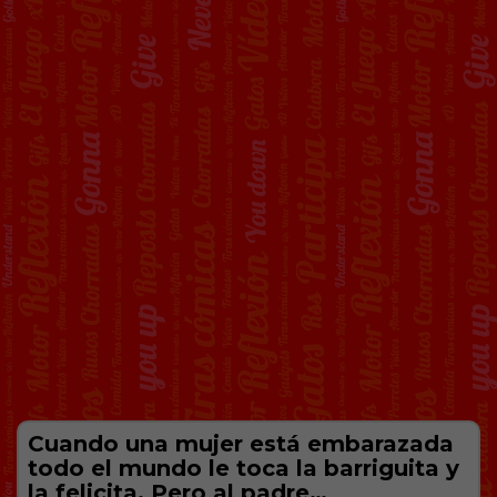
Cuando una mujer está embarazada
todo el mundo le toca la barriguita y
la felicita. Pero al padre…