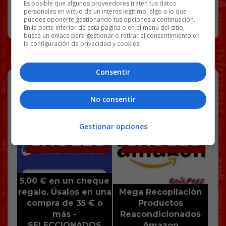
Es posible que algunos proveedores traten tus datos
personales en virtud de un interés legítimo, algo a lo que
RANDOM
6 FEBRERO, 2026
puedes oponerte gestionando tus opciones a continuación.
En la parte inferior de esta página o en el menú del sitio,
busca un enlace para gestionar o retirar el consentimiento en
la configuración de privacidad y cookies.
Consentir
No consentir
Gestionar opciones