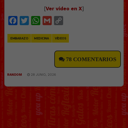
[
Ver vídeo en X
]
Facebook
Twitter
WhatsApp
Gmail
Copy
Link
EMBARAZO
MEDICINA
VÍDEOS
78 COMENTARIOS
RANDOM
28 JUNIO, 2026