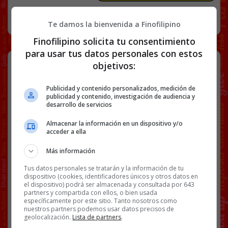
RANDOM
12 FEBRERO, 2026
Te damos la bienvenida a Finofilipino
Finofilipino solicita tu consentimiento
para usar tus datos personales con estos
Los niños y los borrachos siempre
objetivos:
dicen la verdad.
Publicidad y contenido personalizados, medición de
publicidad y contenido, investigación de audiencia y
desarrollo de servicios
Almacenar la información en un dispositivo y/o
[
Ver vídeo en X
]
acceder a ella
Facebook
Twitter
WhatsApp
Gmail
Copy
Más información
Link
Tus datos personales se tratarán y la información de tu
dispositivo (cookies, identificadores únicos y otros datos en
EMBARAZO
NIÑOS
VÍDEOS
el dispositivo) podrá ser almacenada y consultada por 643
partners y compartida con ellos, o bien usada
específicamente por este sitio. Tanto nosotros como
nuestros partners podemos usar datos precisos de
geolocalización.
Lista de partners
.
50 COMENTARIOS