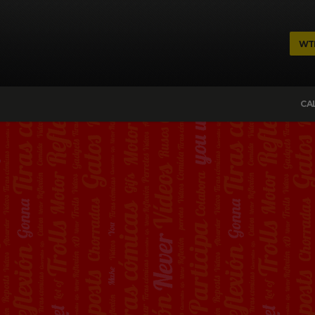
WT
CA