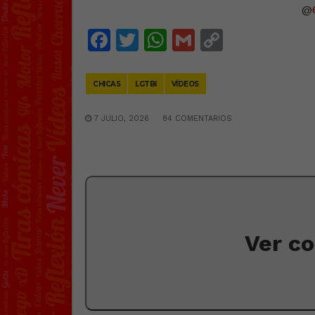
@
Facebook
Twitter
WhatsApp
Gmail
Copy
Link
CHICAS
LGTBI
VÍDEOS
7 JULIO, 2026
84 COMENTARIOS
Ver c