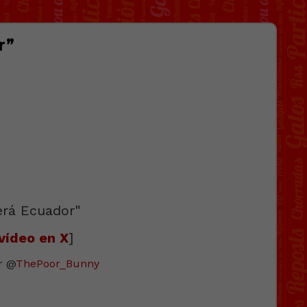
r”
vídeo en X
]
r @
ThePoor_Bunny