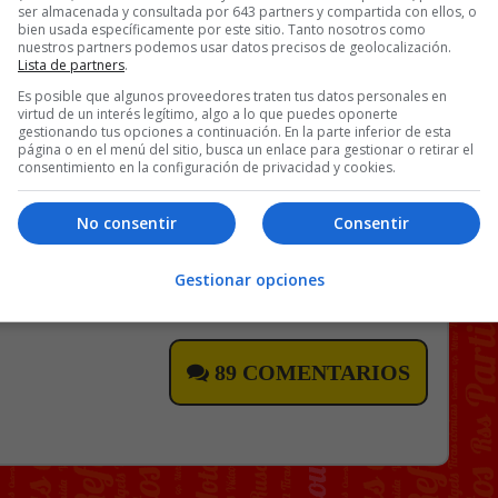
ser almacenada y consultada por 643 partners y compartida con ellos, o
bien usada específicamente por este sitio. Tanto nosotros como
nuestros partners podemos usar datos precisos de geolocalización.
Lista de partners
.
Es posible que algunos proveedores traten tus datos personales en
virtud de un interés legítimo, algo a lo que puedes oponerte
fas para eclipse por 6€
gestionando tus opciones a continuación. En la parte inferior de esta
página o en el menú del sitio, busca un enlace para gestionar o retirar el
consentimiento en la configuración de privacidad y cookies.
No consentir
Consentir
Gestionar opciones
89 COMENTARIOS