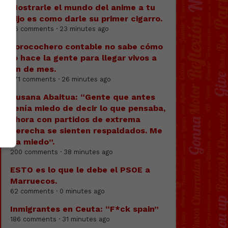
Mostrarle el mundo del anime a tu
hijo es como darle su primer cigarro.
86 comments · 23 minutes ago
Forocochero contable no sabe cómo
lo hace la gente para llegar vivos a
fin de mes.
371 comments · 26 minutes ago
Susana Abaitua: “Gente que antes
tenía miedo de decir lo que pensaba,
ahora con partidos de extrema
derecha se sienten respaldados. Me
da miedo”.
200 comments · 38 minutes ago
ESTO es lo que le debe el PSOE a
Marruecos.
62 comments · 0 minutes ago
Inmigrantes en Ceuta: “F*ck spain”
186 comments · 31 minutes ago