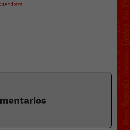
6qAndorra
omentarios