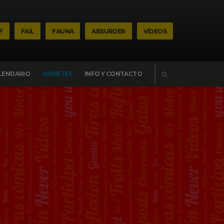
F
FAIL
FAUNA
ABSURDER
VÍDEOS
BUSCAR
LENDARIO
APORTES
INFO Y CONTACTO