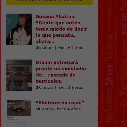
Susana Abaitua:
“Gente que antes
tenía miedo de decir
lo que pensaba,
ahora...
3k
vistas | hace 6 horas
Steam estrenará
pronto un simulador
de… rascado de
testícuIos.
2k
vistas | hace 3 horas
“Abstenerse rojos”
1k
vistas | hace 4 años