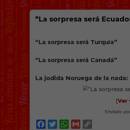
“La sorpresa será Ecuado
“La sorpresa será Turquía”
“La sorpresa será Canadá”
La jodіda Noruega de la nada:
[
Ver 
Enviado po
Facebook
Twitter
WhatsApp
Gmail
Copy