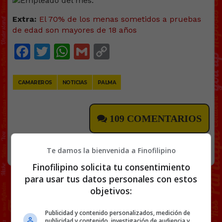
Extra:
El 70% de los menas sometidos a pruebas
de edad son mayores de 18 años
Facebook
Twitter
WhatsApp
Gmail
Copy
Link
CAMAREROS
NOTICIAS
PALMA
109 COMENTARIOS
RANDOM
7 JULIO, 2026
Te damos la bienvenida a Finofilipino
Finofilipino solicita tu consentimiento
para usar tus datos personales con estos
objetivos:
Publicidad y contenido personalizados, medición de
publicidad y contenido, investigación de audiencia y