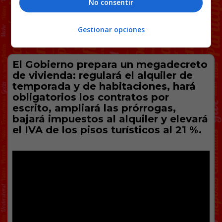
No consentir
Gestionar opciones
El Gobierno prepara un megadecreto
de vivienda: regulará el alquiler de
temporada y de habitaciones, hará
obligatorios los contratos por
escrito, ampliará las prórrogas,
bajará impuestos al alquiler y elevará
el IVA de los pisos turísticos al 21 %.