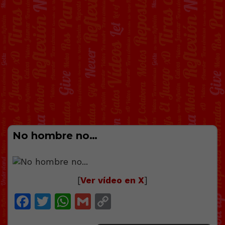
No hombre no…
[
Ver vídeo en X
]
Facebook
Twitter
WhatsApp
Gmail
Copy
Link