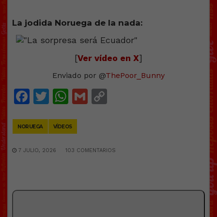
La jodіda Noruega de la nada:
[
Ver vídeo en X
]
Enviado por @
ThePoor_Bunny
Facebook
Twitter
WhatsApp
Gmail
Copy
Link
NORUEGA
VÍDEOS
7 JULIO, 2026
103 COMENTARIOS