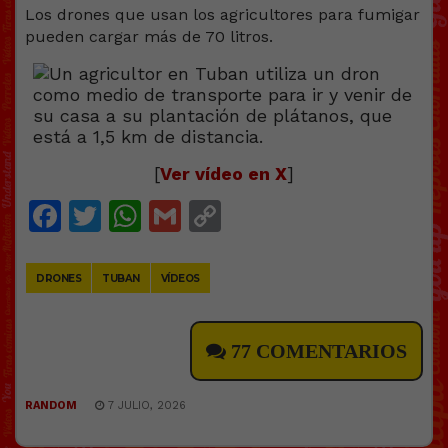
Los drones que usan los agricultores para fumigar
pueden cargar más de 70 litros.
[
Ver vídeo en X
]
Facebook
Twitter
WhatsApp
Gmail
Copy
Link
DRONES
TUBAN
VÍDEOS
77 COMENTARIOS
RANDOM
7 JULIO, 2026