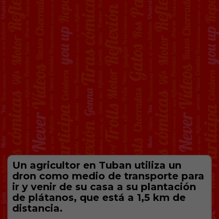
Un agricultor en Tuban utiliza un
dron como medio de transporte para
ir y venir de su casa a su plantación
de plátanos, que está a 1,5 km de
distancia.