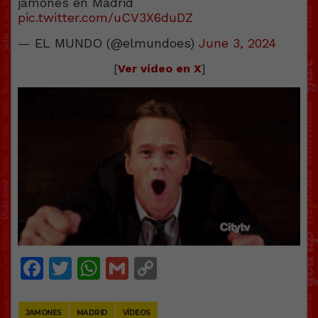
jamones en Madrid
pic.twitter.com/uCV3X6duDZ
— EL MUNDO (@elmundoes)
June 3, 2024
[
Ver vídeo en X
]
Facebook
Twitter
WhatsApp
Gmail
Copy
Link
JAMONES
MADRID
VÍDEOS