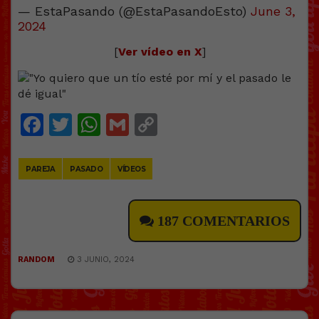
— EstaPasando (@EstaPasandoEsto)
June 3,
2024
[
Ver vídeo en X
]
Facebook
Twitter
WhatsApp
Gmail
Copy
Link
PAREJA
PASADO
VÍDEOS
187 COMENTARIOS
RANDOM
3 JUNIO, 2024