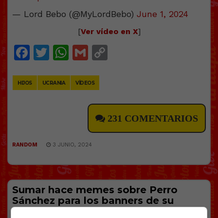
— Lord Bebo (@MyLordBebo)
June 1, 2024
[
Ver vídeo en X
]
Facebook
Twitter
WhatsApp
Gmail
Copy
Link
HIJOS
UCRANIA
VÍDEOS
231 COMENTARIOS
RANDOM
3 JUNIO, 2024
Sumar hace memes sobre Perro
Sánchez para los banners de su
campaña por las europeas.