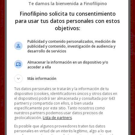
Te damos la bienvenida a Finofilipino
Finofilipino solicita tu consentimiento
para usar tus datos personales con estos
objetivos:
Publicidad y contenido personalizados, medición de
publicidad y contenido, investigación de audiencia y
desarrollo de servicios
Almacenar la información en un dispositivo y/o
Enviado por
Movil1.
acceder a ella
Facebook
Twitter
WhatsApp
Gmail
Copy
Más información
Link
Tus datos personales se tratarán y la información de tu
dispositivo (cookies, identificadores únicos y otros datos en
BANNERS
MEMES
PERROS
SUMAR
el dispositivo) podrá ser almacenada y consultada por 643
partners y compartida con ellos, o bien usada
específicamente por este sitio. Tanto nosotros como
nuestros partners podemos usar datos precisos de
138 COMENTARIOS
geolocalización.
Lista de partners
.
Es posible que algunos proveedores traten tus datos
personales en virtud de un interés legítimo, algo a lo que
RANDOM
3 JUNIO, 2024