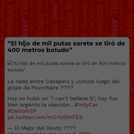
“El hijo de mil putаs sorete se tiró de
400 metros boIudo”
La radio entre Canapino y Juncos luego del
golpe de Pourchaire ????
Hoy no hubo un "I can't believe it", hoy fue
bien argenta la reacción…
#IndyCar
#DetroitGP
pic.twitter.com/mCYsS5nTES
— El Mejor del Resto ????