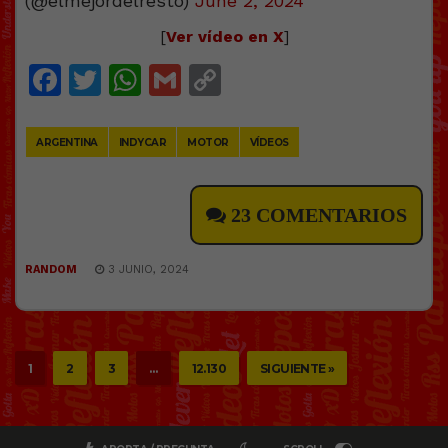
(@elmejordelresto)
June 2, 2024
[
Ver vídeo en X
]
Facebook
Twitter
WhatsApp
Gmail
Copy
Link
ARGENTINA
INDYCAR
MOTOR
VÍDEOS
23 COMENTARIOS
RANDOM
3 JUNIO, 2024
1
2
3
…
12.130
SIGUIENTE »