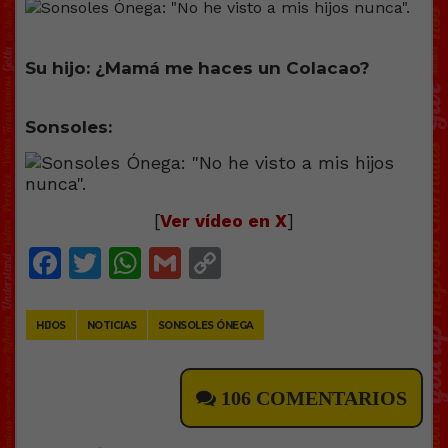
Su hijo: ¿Mamá me haces un Colacao?
Sonsoles:
[
Ver vídeo en X
]
Facebook
Twitter
WhatsApp
Gmail
Copy
Link
HIJOS
NOTICIAS
SONSOLES ÓNEGA
106 COMENTARIOS