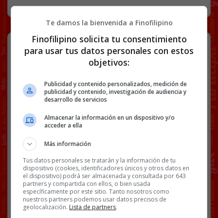
Te damos la bienvenida a Finofilipino
Finofilipino solicita tu consentimiento
Hemos estado usando mal las
para usar tus datos personales con estos
barreras para bebés todo este
objetivos:
tiempo.
Publicidad y contenido personalizados, medición de
publicidad y contenido, investigación de audiencia y
desarrollo de servicios
Facebook
Twitter
WhatsApp
Gmail
Copy
Almacenar la información en un dispositivo y/o
acceder a ella
Link
Más información
BARRERAS
CUNAS
HIJOS
Tus datos personales se tratarán y la información de tu
dispositivo (cookies, identificadores únicos y otros datos en
el dispositivo) podrá ser almacenada y consultada por 643
27 COMENTARIOS
partners y compartida con ellos, o bien usada
específicamente por este sitio. Tanto nosotros como
nuestros partners podemos usar datos precisos de
geolocalización.
Lista de partners
.
RANDOM
17 JUNIO, 2026