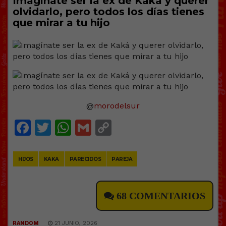
Imagínate ser la ex de Kaká y querer
olvidarlo, pero todos los días tienes
que mirar a tu hijo
@
morodelsur
Facebook
Twitter
WhatsApp
Gmail
Copy
Link
HIJOS
KAKA
PARECIDOS
PAREJA
68 COMENTARIOS
RANDOM
21 JUNIO, 2026