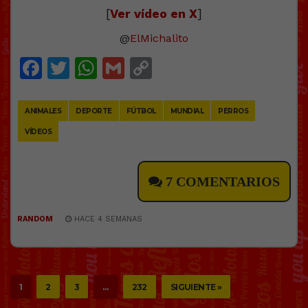
[
Ver vídeo en X
]
@
ElMichalito
Facebook
Twitter
WhatsApp
Gmail
Copy
Link
ANIMALES
DEPORTE
FÚTBOL
MUNDIAL
PERROS
VÍDEOS
7 COMENTARIOS
RANDOM
HACE 4 SEMANAS
1
2
3
…
232
SIGUIENTE »