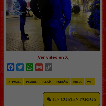
[
Ver vídeo en X
]
Facebook
Twitter
WhatsApp
Gmail
Copy
Link
ANIMALES
PERROS
POLICÍA
POLICÑIA
VÍDEOS
WTF
117 COMENTARIOS