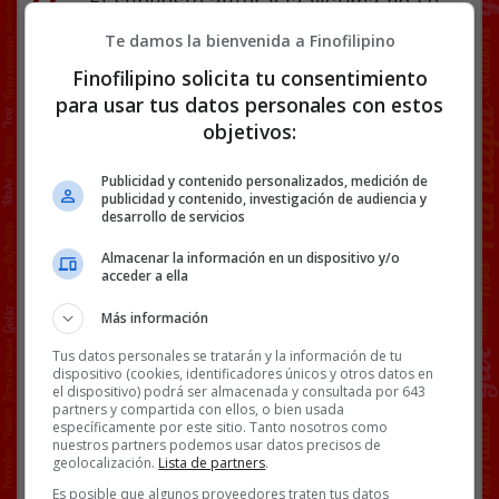
El supuesto autor y la víctima no se
conocían. El joven sería un vecino del
Te damos la bienvenida a Finofilipino
pueblo que hasta la semana pasada
trabajaba en una empresa frutícola, de
Finofilipino solicita tu consentimiento
la que fue despedido, según El Caso .
para usar tus datos personales con estos
Tras atacarla, el asesіno abandonó el
objetivos:
cuerpo en el interior de un panisar. En
el arresto, los Mossos decomisaron
Publicidad y contenido personalizados, medición de
varias prendas y otros elementos para
publicidad y contenido, investigación de audiencia y
buscar indicios que le relacionen con el
desarrollo de servicios
homіcidio. @
segre
Almacenar la información en un dispositivo y/o
acceder a ella
Más información
Facebook
Twitter
WhatsApp
Gmail
Copy
Tus datos personales se tratarán y la información de tu
Link
dispositivo (cookies, identificadores únicos y otros datos en
el dispositivo) podrá ser almacenada y consultada por 643
partners y compartida con ellos, o bien usada
NOTICIAS
PERROS
69 COMENTARIOS
específicamente por este sitio. Tanto nosotros como
nuestros partners podemos usar datos precisos de
geolocalización.
Lista de partners
.
RANDOM
HACE 2 SEMANAS
Es posible que algunos proveedores traten tus datos