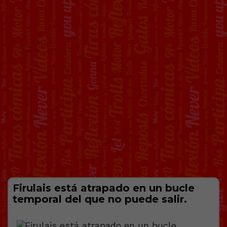
Firulais está atrapado en un bucle
temporal del que no puede salir.