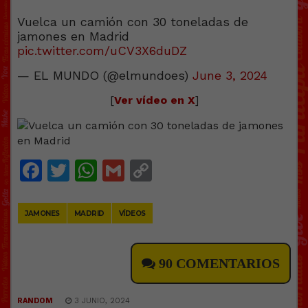
Vuelca un camión con 30 toneladas de
jamones en Madrid
pic.twitter.com/uCV3X6duDZ
— EL MUNDO (@elmundoes)
June 3, 2024
[
Ver vídeo en X
]
Facebook
Twitter
WhatsApp
Gmail
Copy
Link
JAMONES
MADRID
VÍDEOS
90 COMENTARIOS
RANDOM
3 JUNIO, 2024