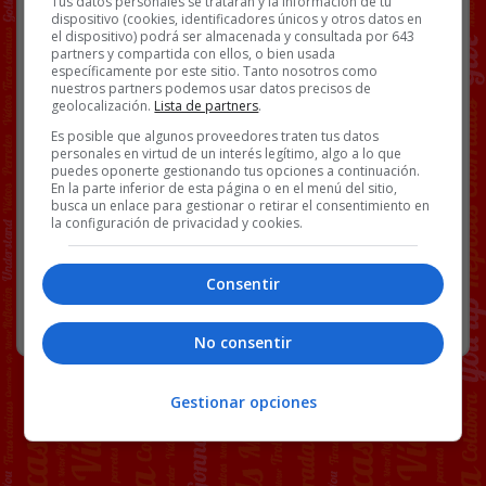
Tus datos personales se tratarán y la información de tu
26, 2023
dispositivo (cookies, identificadores únicos y otros datos en
el dispositivo) podrá ser almacenada y consultada por 643
partners y compartida con ellos, o bien usada
[
Ver vídeo en X
]
específicamente por este sitio. Tanto nosotros como
nuestros partners podemos usar datos precisos de
Facebook
Twitter
WhatsApp
Gmail
Copy
geolocalización.
Lista de partners
.
Link
Es posible que algunos proveedores traten tus datos
personales en virtud de un interés legítimo, algo a lo que
puedes oponerte gestionando tus opciones a continuación.
JAMONES
LADRONES
ROBOS
VÍDEOS
En la parte inferior de esta página o en el menú del sitio,
busca un enlace para gestionar o retirar el consentimiento en
la configuración de privacidad y cookies.
85 COMENTARIOS
Consentir
RANDOM
27 NOVIEMBRE, 2023
No consentir
Gestionar opciones