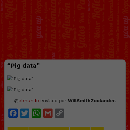
“Pig data”
@
elmundo
enviado por
WillSmithZoolander
.
Facebook
Twitter
WhatsApp
Gmail
Copy
Link