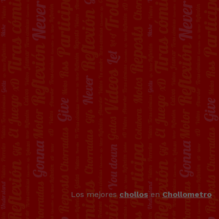
Los mejores
chollos
en
Chollometro