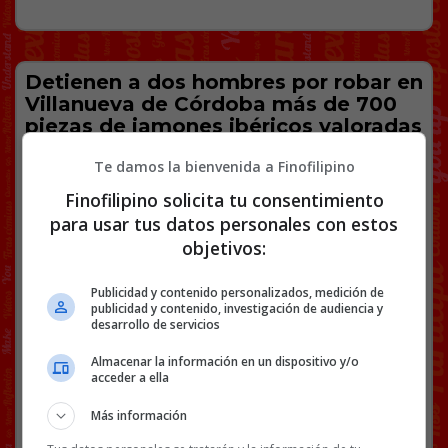
Detienen a dos hombres por robar en
Villanueva de Córdoba más de 700
piezas de jamones ibéricos valoradas
en 200.000 euros.
Te damos la bienvenida a Finofilipino
Imágenes del momento en el que muestran el
Finofilipino solicita tu consentimiento
contenido de la fragoneta.
para usar tus datos personales con estos
objetivos:
Publicidad y contenido personalizados, medición de
publicidad y contenido, investigación de audiencia y
Detienen a dos hombres por robar en
desarrollo de servicios
Villanueva de Córdoba más de 700 piezas de
Almacenar la información en un dispositivo y/o
ibéricos valoradas en 200.000 euros
acceder a ella
https://t.co/1d4NJi0dD5
pic.twitter.com/7pQ7evVufG
Más información
— Europa Press (@europapress)
November