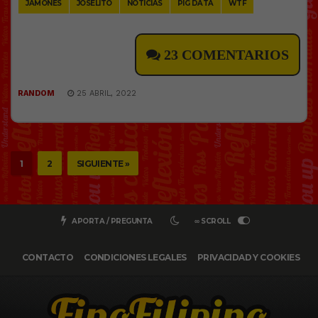
JAMONES
JOSELITO
NOTICIAS
PIG DATA
WTF
23 COMENTARIOS
RANDOM
25 ABRIL, 2022
1
2
SIGUIENTE »
APORTA / PREGUNTA
∞ SCROLL
CONTACTO
CONDICIONES LEGALES
PRIVACIDAD Y COOKIES