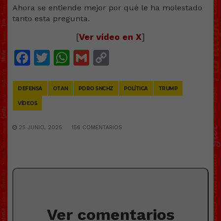
Ahora se entiende mejor por qué le ha molestado
tanto esta pregunta.
[
Ver vídeo en X
]
Facebook
Twitter
WhatsApp
Gmail
Copy
Link
DEFENSA
OTAN
PDRO SNCHZ
POLÍTICA
TRUMP
VÍDEOS
25 JUNIO, 2025
156 COMENTARIOS
Ver comentarios