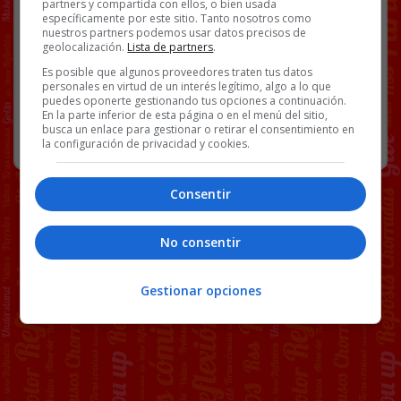
partners y compartida con ellos, o bien usada
específicamente por este sitio. Tanto nosotros como
DEFENSA
NOTICIAS
PDRO SNCHZ
TWITTER
nuestros partners podemos usar datos precisos de
geolocalización.
Lista de partners
.
Es posible que algunos proveedores traten tus datos
64 COMENTARIOS
personales en virtud de un interés legítimo, algo a lo que
puedes oponerte gestionando tus opciones a continuación.
En la parte inferior de esta página o en el menú del sitio,
busca un enlace para gestionar o retirar el consentimiento en
RANDOM
25 JUNIO, 2025
la configuración de privacidad y cookies.
Consentir
No consentir
Gestionar opciones