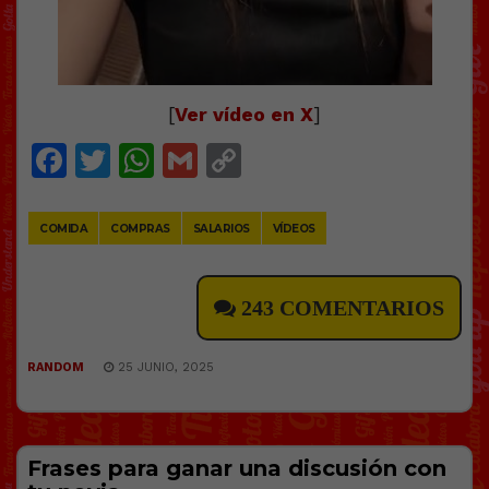
[
Ver vídeo en X
]
Facebook
Twitter
WhatsApp
Gmail
Copy
Link
COMIDA
COMPRAS
SALARIOS
VÍDEOS
243 COMENTARIOS
RANDOM
25 JUNIO, 2025
Frases para ganar una discusión con