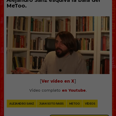
Alejandro Sanz esquiva la bala del
MeToo.
[
Ver vídeo en X
]
Vídeo completo
en Youtube
.
ALEJANDRO SANZ
JUAN SOTO IVARS
METOO
VÍDEOS