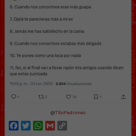
@
TitoPadronso
Facebook
Twitter
WhatsApp
Gmail
Copy
Link