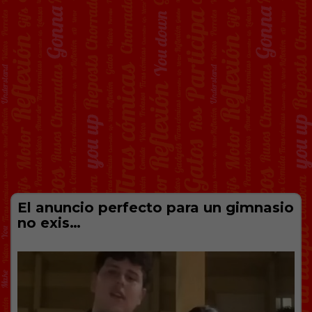
El anuncio perfecto para un gimnasio
no exis…