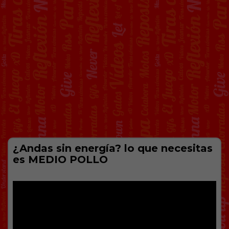
¿Andas sin energía? lo que necesitas
es MEDIO POLLO