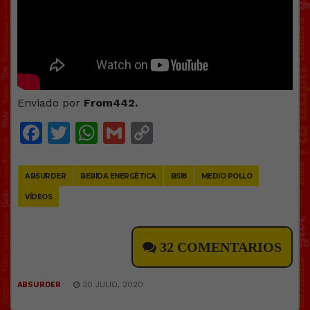
Enviado por
From442.
Facebook
Twitter
WhatsApp
Gmail
Copy
Link
ABSURDER
BEBIDA ENERGÉTICA
BS18
MEDIO POLLO
VÍDEOS
32 COMENTARIOS
ABSURDER
30 JULIO, 2020