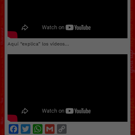
Aquí “explica” los vídeos…
Facebook
Twitter
WhatsApp
Gmail
Copy