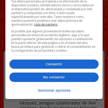
Tus datos personales se tratarán y la información de tu
dispositivo (cookies, identificadores únicos y otros datos en
el dispositivo) podrá ser almacenada y consultada por 643
partners y compartida con ellos, o bien usada
específicamente por este sitio. Tanto nosotros como
nuestros partners podemos usar datos precisos de
geolocalización.
Lista de partners
.
Es posible que algunos proveedores traten tus datos
personales en virtud de un interés legítimo, algo a lo que
puedes oponerte gestionando tus opciones a continuación.
En la parte inferior de esta página o en el menú del sitio,
busca un enlace para gestionar o retirar el consentimiento en
la configuración de privacidad y cookies.
Fernando le está enviando un
mensaje a su hermano Santiago:
Consentir
“llama al electricista que las
bombillas led chinorris que te instaló
están fallando”
No consentir
Gestionar opciones
Hola Findus y demás cosas grasiosas.
Te paso un vídeo del canal de Santiago
Vázquez, antiguo colaborador de Íker
Jiménez, donde su hermano fallecido