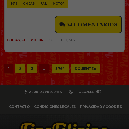
BS18
CHICAS
FAIL
MOTOR
54 COMENTARIOS
CHICAS
,
FAIL
,
MOTOR
30 JULIO, 2020
1
2
3
…
3.764
SIGUIENTE »
APORTA / PREGUNTA
∞ SCROLL
CONTACTO
CONDICIONES LEGALES
PRIVACIDAD Y COOKIES