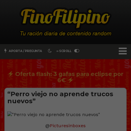
APORTA / PREGUNTA
∞ SCROLL
Oferta flash: 3 gafas para eclipse por
6€
“Perro viejo no aprende trucos
nuevos”
@
Picturesinboxes