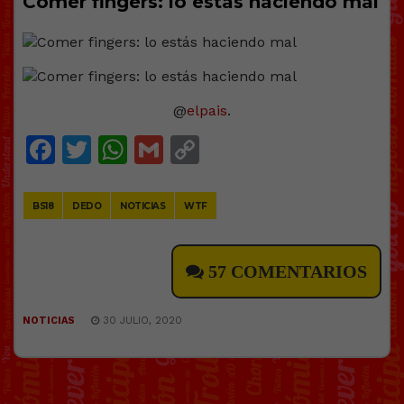
Comer fingers: lo estás haciendo mal
@
elpais
.
Facebook
Twitter
WhatsApp
Gmail
Copy
Link
BS18
DEDO
NOTICIAS
WTF
57 COMENTARIOS
NOTICIAS
30 JULIO, 2020