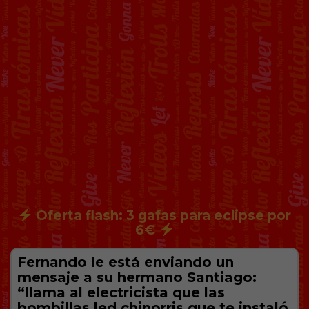
Oferta flash: 3 gafas para eclipse por
6€
Fernando le está enviando un
mensaje a su hermano Santiago:
“llama al electricista que las
bombillas led chinorris que te instaló