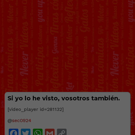
Si yo lo he visto, vosotros también.
[video_player id=281132]
@
sec0924
Facebook
Twitter
WhatsApp
Gmail
Copy