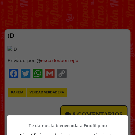
:D
Enviado por @
escarlosborrego
Facebook
Twitter
WhatsApp
Gmail
Copy
Link
PAREJA
VERDAD VERDADERA
8 COMENTARIOS
Te damos la bienvenida a Finofilipino
RANDOM
21 AGOSTO, 2022