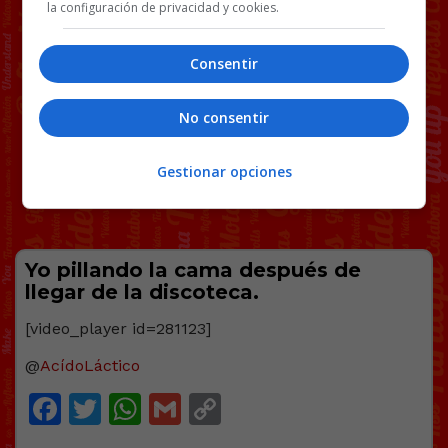
la configuración de privacidad y cookies.
Consentir
No consentir
Gestionar opciones
Yo pillando la cama después de
llegar de la discoteca.
[video_player id=281123]
@
AcídoLáctico
Facebook
Twitter
WhatsApp
Gmail
Copy
Link