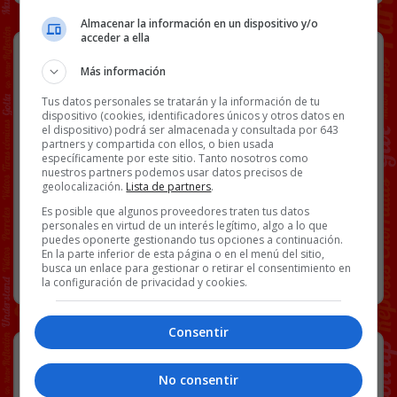
Almacenar la información en un dispositivo y/o
acceder a ella
En Galicia no se andan con rodeos
Más información
Además tienen buenos precios.
Tus datos personales se tratarán y la información de tu
dispositivo (cookies, identificadores únicos y otros datos en
el dispositivo) podrá ser almacenada y consultada por 643
partners y compartida con ellos, o bien usada
Facebook
Twitter
WhatsApp
Gmail
Copy
específicamente por este sitio. Tanto nosotros como
nuestros partners podemos usar datos precisos de
Link
geolocalización.
Lista de partners
.
CARTELES
WTF
Es posible que algunos proveedores traten tus datos
45 COMENTARIOS
personales en virtud de un interés legítimo, algo a lo que
puedes oponerte gestionando tus opciones a continuación.
En la parte inferior de esta página o en el menú del sitio,
busca un enlace para gestionar o retirar el consentimiento en
RANDOM
21 AGOSTO, 2022
la configuración de privacidad y cookies.
Consentir
Si yo lo he visto, vosotros también.
No consentir
[video_player id=281132]