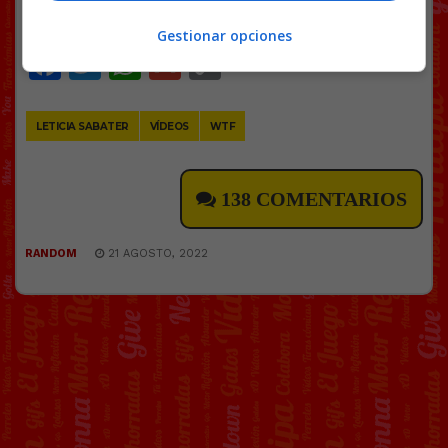
@
sec0924
Gestionar opciones
Facebook
Twitter
WhatsApp
Gmail
Copy
Link
LETICIA SABATER
VÍDEOS
WTF
138 COMENTARIOS
RANDOM
21 AGOSTO, 2022