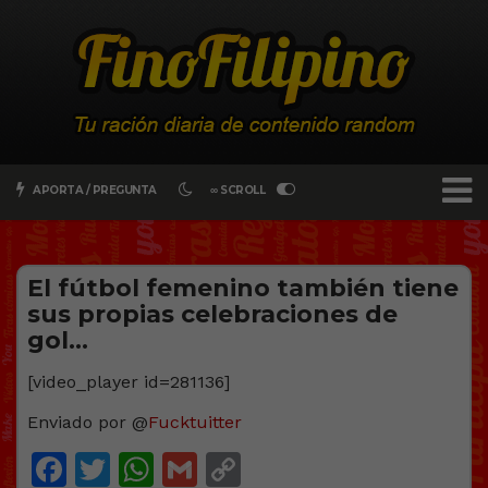
APORTA / PREGUNTA
∞ SCROLL
El fútbol femenino también tiene
sus propias celebraciones de
gol…
[video_player id=281136]
Enviado por @
Fucktuitter
Facebook
Twitter
WhatsApp
Gmail
Copy