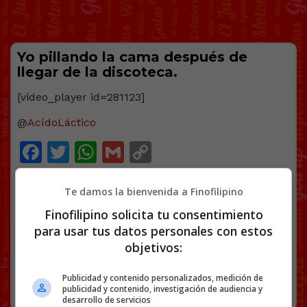
Yo pillando la cama después de
llegar de la discoteca.
[video_player id=281123]
@
AcídoLáctico
Facebook
Twitter
WhatsApp
Gmail
Copy
Link
Te damos la bienvenida a Finofilipino
ATLETISMO
DEPORTE
FAIL
SALTO DE LONGITUD
VÍDEOS
Finofilipino solicita tu consentimiento
para usar tus datos personales con estos
6 COMENTARIOS
objetivos:
Publicidad y contenido personalizados, medición de
RANDOM
21 AGOSTO, 2022
publicidad y contenido, investigación de audiencia y
desarrollo de servicios