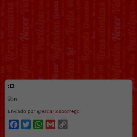
:D
Enviado por @
escarlosborrego
Facebook
Twitter
WhatsApp
Gmail
Copy
Link