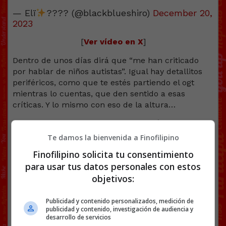
— Elï
???? (@blackblueshiro)
December 20,
2023
[
Ver vídeo en X
]
Dentro de unos días dirá que “me han criticado
por hablar de niños autistas”. Igual hay detallitos
periféricos, como que te estés partiendo el ogt
mientras lo cuentas, que den sentido a esas
críticas. Y lo mismo con eso de la altura…
Aquí tenemos a
@Mr_Marzo
burlándose de
un niño autista.
pic.twitter.com/VtAPxCv97w
Te damos la bienvenida a Finofilipino
— Locas del Coño (@Locarconio)
May 10, 2024
Finofilipino solicita tu consentimiento
para usar tus datos personales con estos
[
Ver vídeo en X
]
objetivos:
Cría cuervos…
Publicidad y contenido personalizados, medición de
publicidad y contenido, investigación de audiencia y
desarrollo de servicios