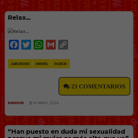
Relax…
Facebook
Twitter
WhatsApp
Gmail
Copy
Link
ABSURDER
MEMES
PAREJA
23 COMENTARIOS
RANDOM
10 MAYO, 2024
“Han puesto en duda mi sеxuaIidad