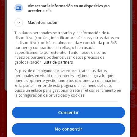
Almacenar la información en un dispositivo y/o
acceder a ella
Más información
@
barb_hernandez
Tus datos personales se tratarán y la información de tu
Facebook
Twitter
WhatsApp
Gmail
Copy
dispositivo (cookies, identificadores únicos y otros datos en
el dispositivo) podrá ser almacenada y consultada por 643
Link
partners y compartida con ellos, o bien usada
específicamente por este sitio. Tanto nosotros como
nuestros partners podemos usar datos precisos de
MR_MARZO
VÍDEOS
79 COMENTARIOS
geolocalización.
Lista de partners
.
Es posible que algunos proveedores traten tus datos
personales en virtud de un interés legítimo, algo a lo que
RANDOM
10 MAYO, 2024
puedes oponerte gestionando tus opciones a continuación.
En la parte inferior de esta página o en el menú del sitio,
busca un enlace para gestionar o retirar el consentimiento en
la configuración de privacidad y cookies.
Consentir
No consentir