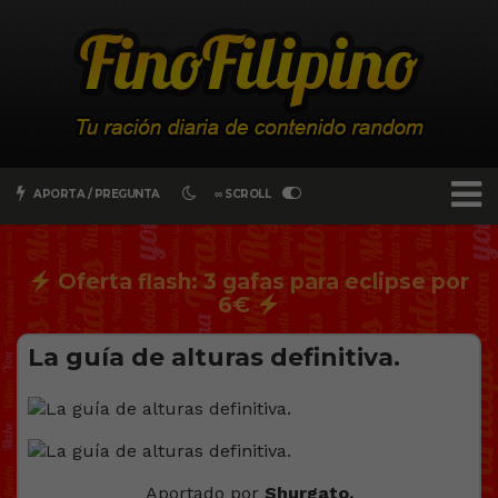
APORTA / PREGUNTA
∞ SCROLL
Oferta flash: 3 gafas para eclipse por
6€
La guía de alturas definitiva.
Aportado por
Shurgato.