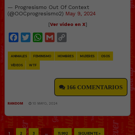
— Progresismo Out Of Context
(@OOCprogresismo2)
May 9, 2024
[
Ver vídeo en X
]
Facebook
Twitter
WhatsApp
Gmail
Copy
Link
ANIMALES
FEMINISMO
HOMBRES
MUJERES
OSOS
VÍDEOS
WTF
166 COMENTARIOS
RANDOM
10 MAYO, 2024
1
2
3
…
11.992
SIGUIENTE »