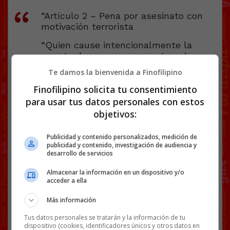
“Artículo 2 – Pena por asesіnato con
motivación terrorista
“Quien cause intencionalmente la
muerte de una persona, actuando con:
•el objetivo de dañar al Estado de
Te damos la bienvenida a Finofilipino
Israel,
•o a un ciudadano o residente del
Finofilipino solicita tu consentimiento
mismo, y con la intención de promover
para usar tus datos personales con estos
una causa terrorista o negar la
objetivos:
existencia del Estado de Israel, será
condenado a:
Publicidad y contenido personalizados, medición de
•pena de muerte o cadena perpetua,
publicidad y contenido, investigación de audiencia y
y el tribunal deberá imponer una de
desarrollo de servicios
estas dos penas exclusivamente.”
Almacenar la información en un dispositivo y/o
acceder a ella
No hay distinción de nacionalidad, etnia o credo
Más información
En cambio en España sí tenemos una ley de autor
Tus datos personales se tratarán y la información de tu
por la que hay hombres en la cárcel cumpliendo
dispositivo (cookies, identificadores únicos y otros datos en