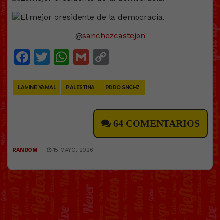
@
sanchezcastejon
Facebook
Twitter
WhatsApp
Gmail
Copy
Link
LAMINE YAMAL
PALESTINA
PDRO SNCHZ
64 COMENTARIOS
RANDOM
15 MAYO, 2026