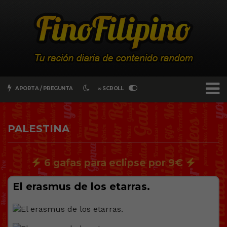
APORTA / PREGUNTA
∞ SCROLL
PALESTINA
6 gafas para eclipse por 9€
El erasmus de los etarras.