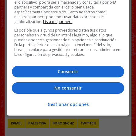
penas por delitos que para mujeres serían mucho
el dispositivo) podrá ser almacenada y consultada por 643
partners y compartida con ellos, o bien usada
más leves.
específicamente por este sitio. Tanto nosotros como
nuestros partners podemos usar datos precisos de
geolocalización.
Lista de partners
.
Es posible que algunos proveedores traten tus datos
personales en virtud de un interés legítimo, algo a lo que
puedes oponerte gestionando tus opciones a continuación.
En la parte inferior de esta página o en el menú del sitio,
busca un enlace para gestionar o retirar el consentimiento en
la configuración de privacidad y cookies.
Además no ha sido por decreto, como acostumbra
a legislar Pdro, ha sido por mayoría democrática.
Consentir
No consentir
@
elconfidencial
Facebook
Twitter
WhatsApp
Gmail
Copy
Gestionar opciones
Link
ISRAEL
PALESTINA
PDRO SNCHZ
TWITTER