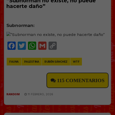
“Subnorman no existe, no puede
hacerte daño”
Subnorman:
Facebook
Twitter
WhatsApp
Gmail
Copy
Link
FAUNA
PALESTINA
RUBÉN SÁNCHEZ
WTF
115 COMENTARIOS
RANDOM
11 FEBRERO, 2026