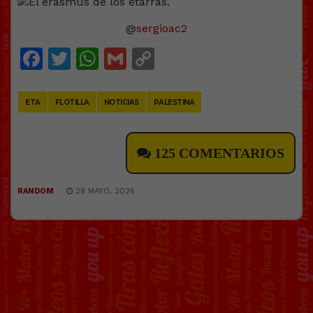
@
sergioac2
Facebook
Twitter
WhatsApp
Gmail
Copy
Link
ETA
FLOTILLA
NOTICIAS
PALESTINA
125 COMENTARIOS
RANDOM
28 MAYO, 2026