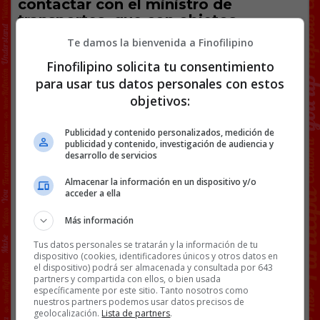
contactar con el ministro de
transportes, que con objetos
perdidos del aeropuerto de
Te damos la bienvenida a Finofilipino
Barcelona.
Finofilipino solicita tu consentimiento
para usar tus datos personales con estos
objetivos:
Publicidad y contenido personalizados, medición de
publicidad y contenido, investigación de audiencia y
desarrollo de servicios
Almacenar la información en un dispositivo y/o
acceder a ella
Más información
Tus datos personales se tratarán y la información de tu
dispositivo (cookies, identificadores únicos y otros datos en
el dispositivo) podrá ser almacenada y consultada por 643
partners y compartida con ellos, o bien usada
específicamente por este sitio. Tanto nosotros como
nuestros partners podemos usar datos precisos de
geolocalización.
Lista de partners
.
@
oscar_puente_