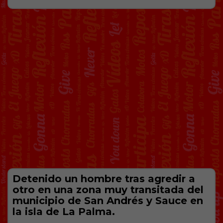
Detenido un hombre tras agrеdir a
otro en una zona muy transitada del
municipio de San Andrés y Sauce en
la isla de La Palma.