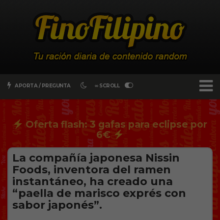
APORTA / PREGUNTA
∞ SCROLL
Oferta flash: 3 gafas para eclipse por
6€
La compañía japonesa Nissin
Foods, inventora del ramen
instantáneo, ha creado una
“paella de marisco exprés con
sabor japonés”.