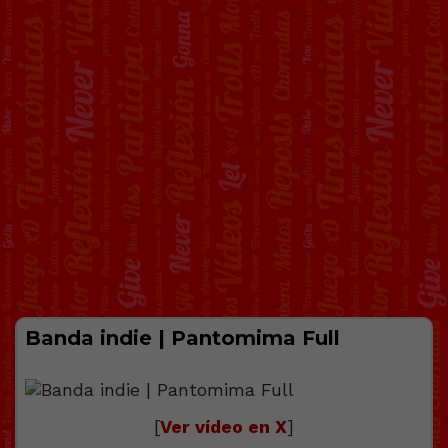
Banda indie | Pantomima Full
[
Ver vídeo en X
]