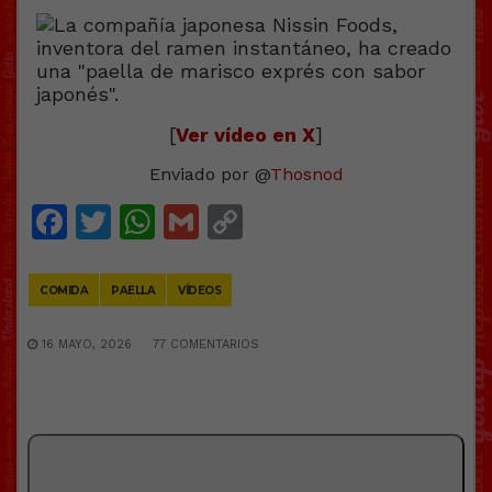
[
Ver vídeo en X
]
Enviado por @
Thosnod
Facebook
Twitter
WhatsApp
Gmail
Copy
Link
COMIDA
PAELLA
VÍDEOS
16 MAYO, 2026
77 COMENTARIOS