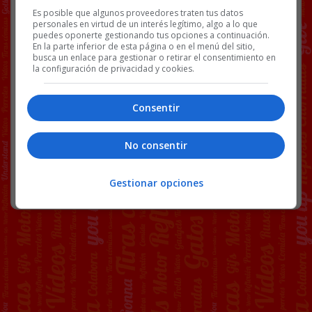
Es posible que algunos proveedores traten tus datos
Facebook
Twitter
WhatsApp
Gmail
Copy
personales en virtud de un interés legítimo, algo a lo que
puedes oponerte gestionando tus opciones a continuación.
Link
En la parte inferior de esta página o en el menú del sitio,
busca un enlace para gestionar o retirar el consentimiento en
la configuración de privacidad y cookies.
ATENCIÓN AL CLIENTE
OBJETOS PERDIDOS
OSCAR PUENTE
TWITTER
WTF
Consentir
81 COMENTARIOS
No consentir
Gestionar opciones
RANDOM
16 MAYO, 2026