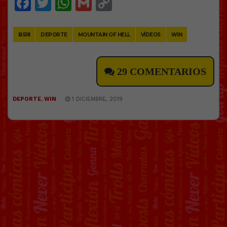
Facebook
Twitter
WhatsApp
Gmail
Copy
Link
BS18
DEPORTE
MOUNTAIN OF HELL
VÍDEOS
WIN
29 COMENTARIOS
DEPORTE
,
WIN
1 DICIEMBRE, 2019