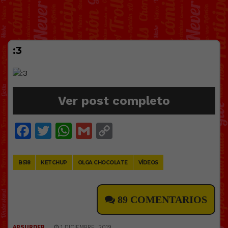
:3
Ver post completo
Facebook
Twitter
WhatsApp
Gmail
Copy
Link
BS18
KETCHUP
OLGA CHOCOLATE
VÍDEOS
89 COMENTARIOS
ABSURDER
1 DICIEMBRE, 2019