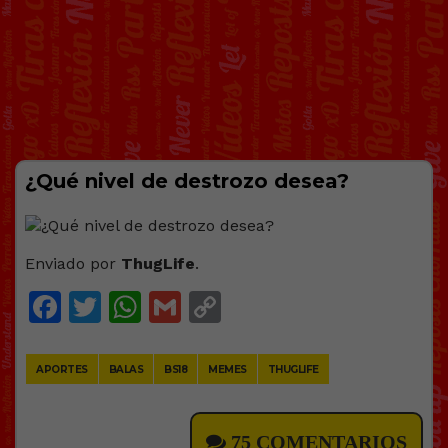
¿Qué nivel de destrozo desea?
Enviado por
ThugLife
.
Facebook
Twitter
WhatsApp
Gmail
Copy
Link
APORTES
BALAS
BS18
MEMES
THUGLIFE
75 COMENTARIOS