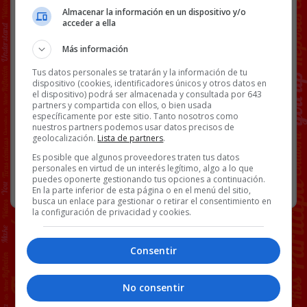
Almacenar la información en un dispositivo y/o
Facebook
Twitter
WhatsApp
Gmail
Copy
acceder a ella
Link
Más información
Tus datos personales se tratarán y la información de tu
ABSURDER
APORTES
BS18
ÉLDELBAR
RICKROLL
dispositivo (cookies, identificadores únicos y otros datos en
el dispositivo) podrá ser almacenada y consultada por 643
RISITAS
VÍDEOS
partners y compartida con ellos, o bien usada
específicamente por este sitio. Tanto nosotros como
nuestros partners podemos usar datos precisos de
geolocalización.
Lista de partners
.
5 COMENTARIOS
Es posible que algunos proveedores traten tus datos
personales en virtud de un interés legítimo, algo a lo que
puedes oponerte gestionando tus opciones a continuación.
ABSURDER
1 DICIEMBRE, 2019
En la parte inferior de esta página o en el menú del sitio,
busca un enlace para gestionar o retirar el consentimiento en
la configuración de privacidad y cookies.
Consentir
No consentir