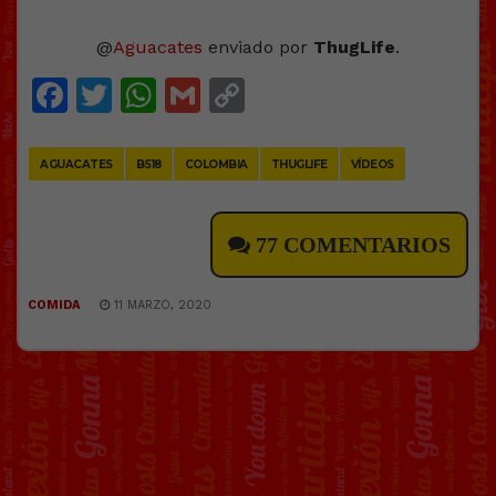
@
Aguacates
enviado por
ThugLife
.
Facebook
Twitter
WhatsApp
Gmail
Copy
Link
AGUACATES
BS18
COLOMBIA
THUGLIFE
VÍDEOS
77 COMENTARIOS
COMIDA
11 MARZO, 2020