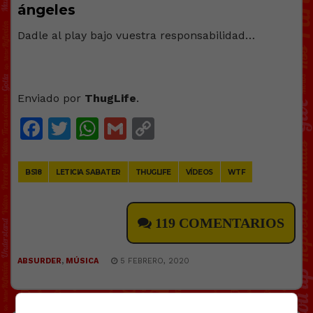
ángeles
Dadle al play bajo vuestra responsabilidad…
Enviado por
ThugLife
.
Facebook
Twitter
WhatsApp
Gmail
Copy
Link
BS18
LETICIA SABATER
THUGLIFE
VÍDEOS
WTF
119 COMENTARIOS
ABSURDER
,
MÚSICA
5 FEBRERO, 2020