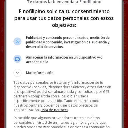
Te damos la bienvenida a Finofilipino
Roast de (los guionistas de) Pamela
Finofilipino solicita tu consentimiento
Anderson a David Hasselhoff y Hulk
Hogan entre otros
para usar tus datos personales con estos
objetivos:
Publicidad y contenido personalizados, medición de
publicidad y contenido, investigación de audiencia y
desarrollo de servicios
Almacenar la información en un dispositivo y/o
acceder a ella
Más información
Tus datos personales se tratarán y la información de tu
dispositivo (cookies, identificadores únicos y otros datos en
el dispositivo) podrá ser almacenada y consultada por 643
partners y compartida con ellos, o bien usada
RMMBR
enviado por
ThugLife
.
específicamente por este sitio. Tanto nosotros como
nuestros partners podemos usar datos precisos de
Facebook
Twitter
WhatsApp
Gmail
Copy
geolocalización.
Lista de partners
.
Link
Es posible que algunos proveedores traten tus datos
personales en virtud de un interés legítimo, algo a lo que
puedes oponerte gestionando tus opciones a continuación.