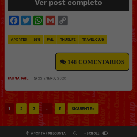
Ver post completo
Facebook
Twitter
WhatsApp
Gmail
Copy
Link
APORTES
BS18
FAIL
THUGLIFE
TRAVEL CLUB
148 COMENTARIOS
FAUNA
,
FAIL
22 ENERO, 2020
1
2
3
…
11
SIGUIENTE »
APORTA / PREGUNTA
∞ SCROLL