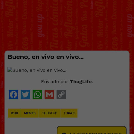
Bueno, en vivo en vivo…
Enviado por
ThugLife
.
Facebook
Twitter
WhatsApp
Gmail
Copy
Link
BS18
MEMES
THUGLIFE
TUPAC