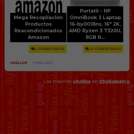
Los mejores
chollos
en
Chollometro