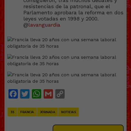
consiguieron, tras muchos debates y
resistencias de la patronal, que el
Parlamento aprobara la reforma en dos
leyes votadas en 1998 y 2000.
@
lavanguardia
Facebook
Twitter
WhatsApp
Gmail
Copy
Link
35
FRANCIA
JORNADA
NOTICIAS