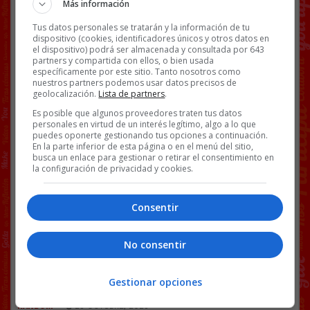
Más información
algunos países de Oriente Medio
porque en estos territorios se
Tus datos personales se tratarán y la información de tu
persiguen y condenan a las personas
dispositivo (cookies, identificadores únicos y otros datos en
el dispositivo) podrá ser almacenada y consultada por 643
del
LGTBIQ+
. @
3djuegos
partners y compartida con ellos, o bien usada
específicamente por este sitio. Tanto nosotros como
nuestros partners podemos usar datos precisos de
geolocalización.
Lista de partners
.
Es posible que algunos proveedores traten tus datos
personales en virtud de un interés legítimo, algo a lo que
puedes oponerte gestionando tus opciones a continuación.
Enviado por @
Gusynho88
En la parte inferior de esta página o en el menú del sitio,
busca un enlace para gestionar o retirar el consentimiento en
Facebook
Twitter
WhatsApp
Gmail
Copy
la configuración de privacidad y cookies.
Link
Consentir
JUEGOS
NOTICIAS
ORIENTE MEDIO
SPIDERMAN 2
No consentir
77 COMENTARIOS
Gestionar opciones
RANDOM
25 OCTUBRE, 2023