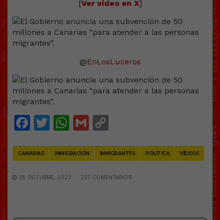
[
Ver vídeo en X
]
@
EnLosLuceros
Facebook
Twitter
WhatsApp
Gmail
Copy
Link
CANARIAS
INMIGRACIÓN
INMIGRANTES
POLÍTICA
VÍDEOS
25 OCTUBRE, 2023
227 COMENTARIOS