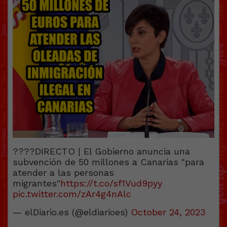
????DIRECTO | El Gobierno anuncia una
subvención de 50 millones a Canarias "para
atender a las personas
migrantes"
https://t.co/sf1Vud9pyy
pic.twitter.com/zAr4g4nAlc
— elDiario.es (@eldiarioes)
October 24, 2023