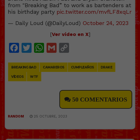
from "Breaking Bad” to work as bartenders at
his birthday party
pic.twitter.com/mvfLF8xqLr
— Daily Loud (@DailyLoud)
October 24, 2023
[
Ver vídeo en X
]
Facebook
Twitter
WhatsApp
Gmail
Copy
Link
BREAKING BAD
CAMAREROS
CUMPLEAÑOS
DRAKE
VÍDEOS
WTF
50 COMENTARIOS
RANDOM
25 OCTUBRE, 2023