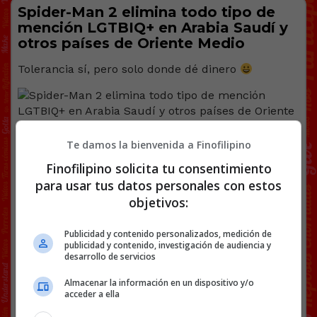
Spider-Man 2 elimina todo tipo de
mención LGTBIQ+ en Arabia Saudí y
otros países de Oriente Medio
Tolerancia sí, pero solo donde dé dinero
Te damos la bienvenida a Finofilipino
Así
informaba en X
(antes Twitter) la
Finofilipino solicita tu consentimiento
cuenta oficial para la clasificación por
para usar tus datos personales con estos
edades de los juegos electrónicos en la
objetivos:
Autoridad General de Arabia Saudí:
“Marvel’s Spider-Man 2 fue clasificado
Publicidad y contenido personalizados, medición de
luego de que
el estudio editorial
publicidad y contenido, investigación de audiencia y
aprobara las modificaciones
desarrollo de servicios
requeridas
por la Autoridad General
para la regulación de medios”. De no
Almacenar la información en un dispositivo y/o
acceder a ella
haber sido así, posiblemente Spider-
Man 2 no se habría distribuido en