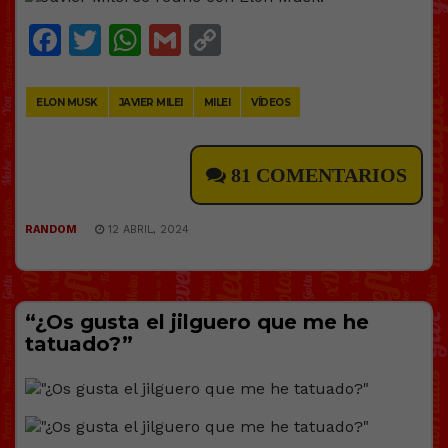
Facebook
Twitter
WhatsApp
Gmail
Copy
Link
ELON MUSK
JAVIER MILEI
MILEI
VÍDEOS
81 COMENTARIOS
RANDOM
12 ABRIL, 2024
“¿Os gusta el jilguero que me he
tatuado?”