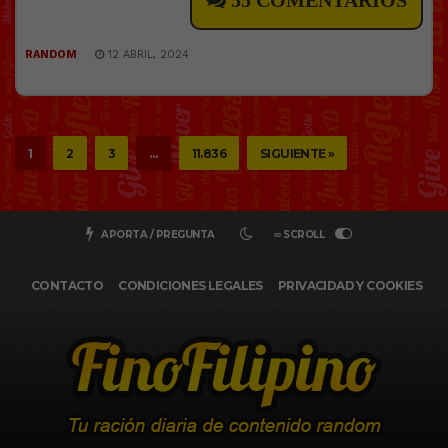
55 COMENTARIOS
RANDOM
12 ABRIL, 2024
1
2
3
…
11.836
SIGUIENTE »
APORTA / PREGUNTA
∞ SCROLL
CONTACTO
CONDICIONES LEGALES
PRIVACIDAD Y COOKIES