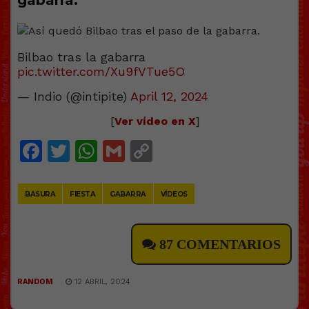
gabarra.
Bilbao tras la gabarra
pic.twitter.com/Xu9fVTue5O
— Indio (@intipite)
April 12, 2024
[
Ver vídeo en X
]
Facebook
Twitter
WhatsApp
Gmail
Copy
Link
BASURA
FIESTA
GABARRA
VÍDEOS
87 COMENTARIOS
RANDOM
12 ABRIL, 2024