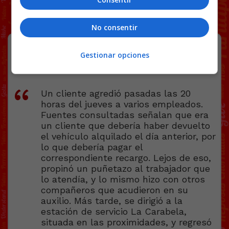
No consentir
Un día de furia
Gestionar opciones
Un cliente agredió pasadas las 20
horas del jueves a varios empleados.
Fuentes consultadas señalan que era
un cliente que debería haber devuelto
el vehículo alquilado el día anterior, por
lo que debería pagar el
correspondiente recargo. Lejos de eso,
propinó un puñetazo al trabajador que
lo atendía, y lo mismo hizo con otros
compañeros que acudieron en su
auxilio. Más tarde, se dirigió a la
estación de servicio La Carabela,
situada en las proximidades, y regresó