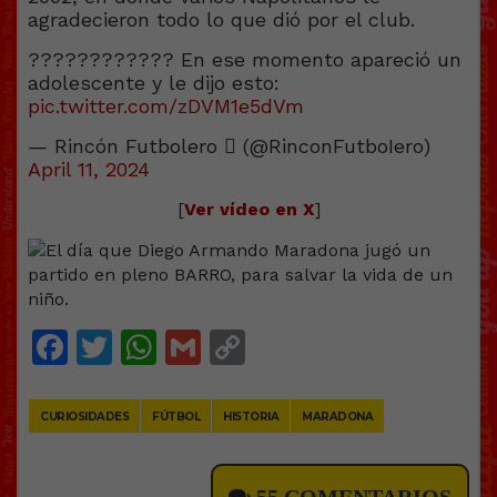
agradecieron todo lo que dió por el club.
???????????? En ese momento apareció un
adolescente y le dijo esto:
pic.twitter.com/zDVM1e5dVm
— Rincón Futbolero  (@RinconFutboIero)
April 11, 2024
[
Ver vídeo en X
]
Facebook
Twitter
WhatsApp
Gmail
Copy
Link
CURIOSIDADES
FÚTBOL
HISTORIA
MARADONA