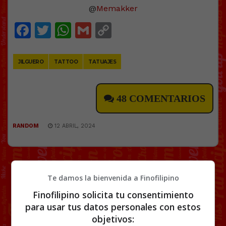
@
Memakker
Facebook
Twitter
WhatsApp
Gmail
Copy
Link
JILGUERO
TATTOO
TATUAJES
48 COMENTARIOS
RANDOM
12 ABRIL, 2024
Te damos la bienvenida a Finofilipino
Finofilipino solicita tu consentimiento
para usar tus datos personales con estos
objetivos: