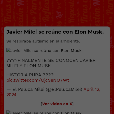
Javier Milei se reúne con Elon Musk.
Se respiraba autismo en el ambiente.
????FINALMENTE SE CONOCEN JAVIER
MILEI Y ELON MUSK
HISTORIA PURA ????
pic.twitter.com/Ojc9sNO7Wt
— El Peluca Milei (@ElPelucaMilei)
April 12,
2024
[
Ver vídeo en X
]