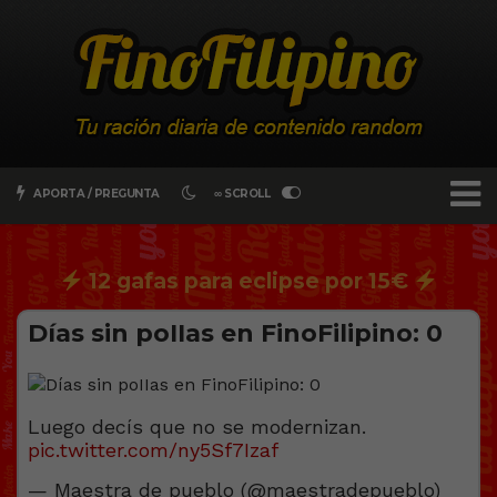
APORTA / PREGUNTA
∞ SCROLL
12 gafas para eclipse por 15€
Días sin poIIas en FinoFilipino: 0
Luego decís que no se modernizan.
pic.twitter.com/ny5Sf7Izaf
— Maestra de pueblo (@maestradepueblo)