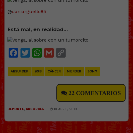
@
daniarguello85
Está mal, en realidad…
Facebook
Twitter
WhatsApp
Gmail
Copy
Link
ABSURDER
BS18
CÁNCER
MIERDER
SON 7
22 COMENTARIOS
DEPORTE
,
ABSURDER
18 ABRIL, 2019