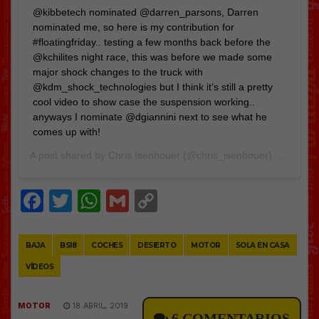
@kibbetech nominated @darren_parsons, Darren
nominated me, so here is my contribution for
#floatingfriday.. testing a few months back before the
@kchilites night race, this was before we made some
major shock changes to the truck with
@kdm_shock_technologies but I think it’s still a pretty
cool video to show case the suspension working..
anyways I nominate @dgiannini next to see what he
comes up with!
A post shared by
Chris Isenhouer
(@chris_isenhouer) on
Feb 2
Facebook
Twitter
WhatsApp
Gmail
Copy
Link
BAJA
BS18
COCHES
DESIERTO
MOTOR
SOLA EN CASA
VÍDEOS
MOTOR
18 ABRIL, 2019
6 COMENTARIOS