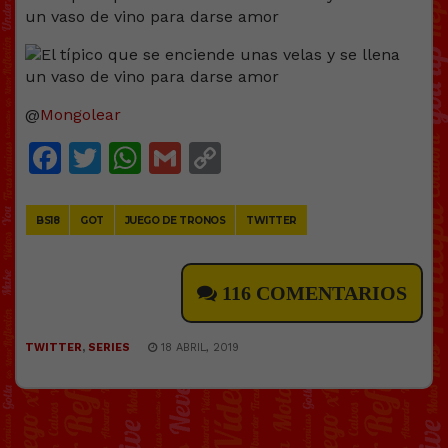
@
Mongolear
Facebook
Twitter
WhatsApp
Gmail
Copy
Link
BS18
GOT
JUEGO DE TRONOS
TWITTER
116 COMENTARIOS
TWITTER
,
SERIES
18 ABRIL, 2019