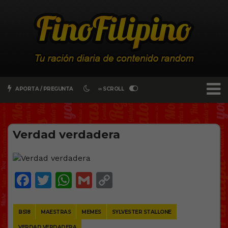
APORTA / PREGUNTA
∞ SCROLL
Verdad verdadera
Facebook
Twitter
WhatsApp
Gmail
Copy
Link
BS18
MAESTRAS
MEMES
SYLVESTER STALLONE
VERDAD VERDADERA