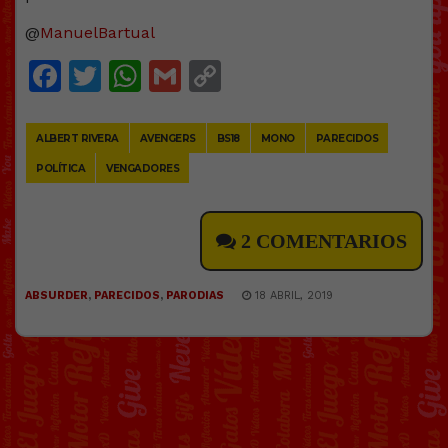
@
ManuelBartual
Facebook
Twitter
WhatsApp
Gmail
Copy
Link
ALBERT RIVERA
AVENGERS
BS18
MONO
PARECIDOS
POLÍTICA
VENGADORES
2 COMENTARIOS
ABSURDER
,
PARECIDOS
,
PARODIAS
18 ABRIL, 2019