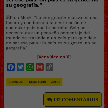
su geografía.”
[
Ver vídeo en X
]
Facebook
Twitter
WhatsApp
Gmail
Copy
Link
ELON MUSK
INMIGRACIÓN
VÍDEOS
132 COMENTARIOS