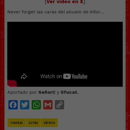
[
Ver vídeo en X
]
Never forget las caras del abuelo de Aitor…
Aportado por
SeñorC
y
Sfucat.
Facebook
Twitter
WhatsApp
Gmail
Copy
Link
FAMILIA
LGTBI
VÍDEOS