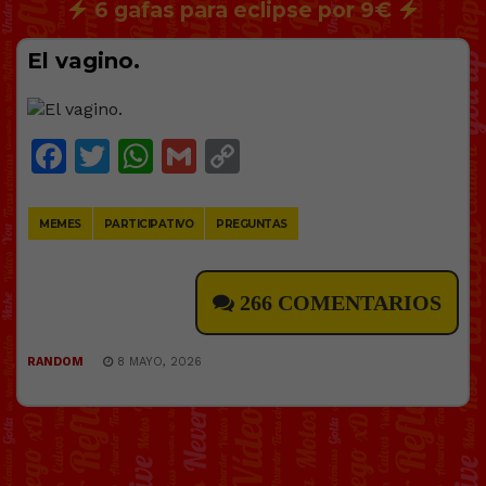
6 gafas para eclipse por 9€
El vagino.
Facebook
Twitter
WhatsApp
Gmail
Copy
Link
MEMES
PARTICIPATIVO
PREGUNTAS
266 COMENTARIOS
RANDOM
8 MAYO, 2026