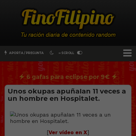
APORTA / PREGUNTA
∞ SCROLL
6 gafas para eclipse por 9€
Unos okupas apuñaIan 11 veces a
un hombre en Hospitalet.
[
Ver vídeo en X
]