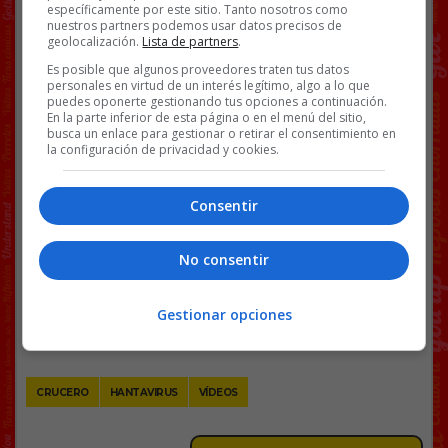
específicamente por este sitio. Tanto nosotros como
nuestros partners podemos usar datos precisos de
geolocalización.
Lista de partners
.
Es posible que algunos proveedores traten tus datos
personales en virtud de un interés legítimo, algo a lo que
puedes oponerte gestionando tus opciones a continuación.
En la parte inferior de esta página o en el menú del sitio,
busca un enlace para gestionar o retirar el consentimiento en
la configuración de privacidad y cookies.
Consentir
No consentir
Gestionar opciones
Facebook
Twitter
WhatsApp
Gmail
Copy
Link
CRUCERO
HANTAVIRUS
VÍDEOS