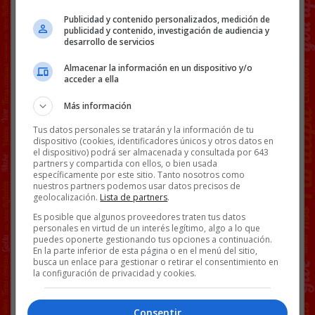
edition
Publicidad y contenido personalizados, medición de
publicidad y contenido, investigación de audiencia y
Otra galería de personas que mienten antes de
desarrollo de servicios
hablar.
Almacenar la información en un dispositivo y/o
acceder a ella
Más información
Tus datos personales se tratarán y la información de tu
dispositivo (cookies, identificadores únicos y otros datos en
el dispositivo) podrá ser almacenada y consultada por 643
partners y compartida con ellos, o bien usada
específicamente por este sitio. Tanto nosotros como
nuestros partners podemos usar datos precisos de
geolocalización.
Lista de partners
.
Ver post completo
Es posible que algunos proveedores traten tus datos
personales en virtud de un interés legítimo, algo a lo que
puedes oponerte gestionando tus opciones a continuación.
En la parte inferior de esta página o en el menú del sitio,
Facebook
Twitter
WhatsApp
Gmail
Copy
busca un enlace para gestionar o retirar el consentimiento en
la configuración de privacidad y cookies.
Link
BS18
EMOSIDO ENGAÑADO
GALERÍAS
MAQUILLAJE
Consentir