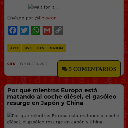
Enviado por @
linkvron
Facebook
Twitter
WhatsApp
Gmail
Copy
Link
ARTE
BS18
GIFS
MADERA
GIFS
4 ENERO, 2019
5 COMENTARIOS
Por qué mientras Europa está
matando al coche diésel, el gasóleo
resurge en Japón y China