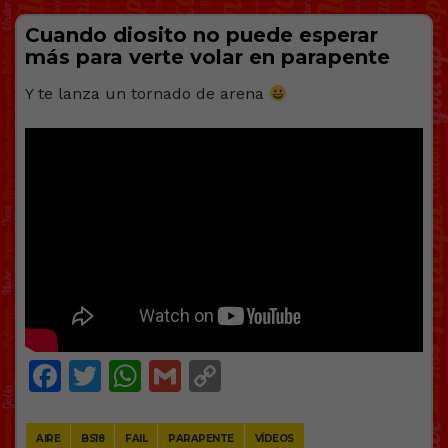
Cuando diosito no puede esperar
más para verte volar en parapente
Y te lanza un tornado de arena
Facebook
Twitter
WhatsApp
Gmail
Copy
Link
AIRE
BS18
FAIL
PARAPENTE
VÍDEOS