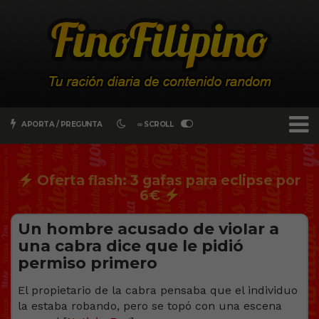
APORTA / PREGUNTA
∞ SCROLL
Oferta flash: 3 gafas para eclipse por
6€
Un hombre acusado de vioIar a
una cabra dice que le pidió
permiso primero
El propietario de la cabra pensaba que el individuo
la estaba robando, pero se topó con una escena