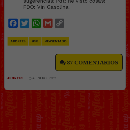
sugerencias! Pdt: he visto cosas!
FDO: Vin Gasolina.
Facebook
Twitter
WhatsApp
Gmail
Copy
Link
APORTES
BS18
MEASENTADO
87 COMENTARIOS
APORTES
4 ENERO, 2019