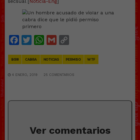
secsual [
Noticia-Eng
]
Facebook
Twitter
WhatsApp
Gmail
Copy
Link
BS18
CABRA
NOTICIAS
PERMISO
WTF
4 ENERO, 2019
25 COMENTARIOS
Ver comentarios