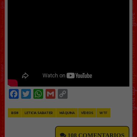
Facebook
Twitter
WhatsApp
Gmail
Copy
Link
BS18
LETICIA SABATER
MÁQUINA
VÍDEOS
WTF
108 COMENTARIOS