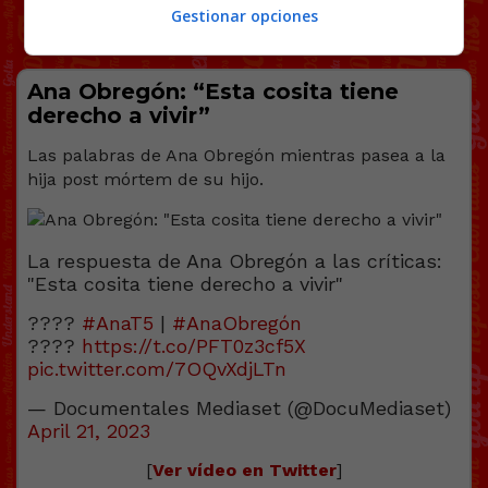
Gestionar opciones
Ana Obregón: “Esta cosita tiene
derecho a vivir”
Las palabras de Ana Obregón mientras pasea a la
hija post mórtem de su hijo.
La respuesta de Ana Obregón a las críticas:
"Esta cosita tiene derecho a vivir"
????
#AnaT5
|
#AnaObregón
????
https://t.co/PFT0z3cf5X
pic.twitter.com/7OQvXdjLTn
— Documentales Mediaset (@DocuMediaset)
April 21, 2023
[
Ver vídeo en Twitter
]