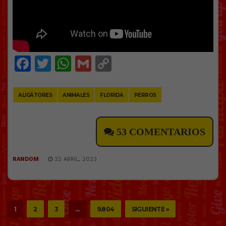
Facebook
Twitter
WhatsApp
Gmail
Copy
Link
ALIGÁTORES
ANIMALES
FLORIDA
PERROS
53 COMENTARIOS
RANDOM
22 ABRIL, 2023
1
2
3
…
9.804
SIGUIENTE »