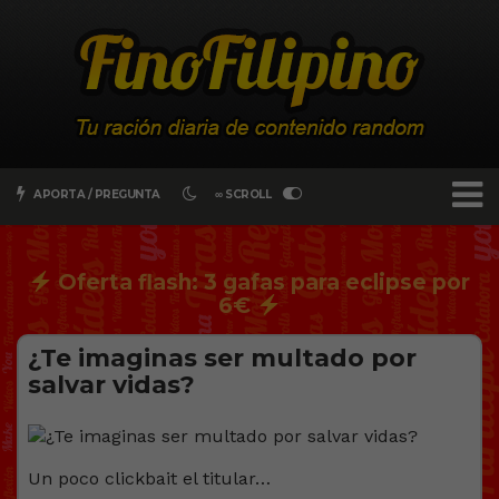
APORTA / PREGUNTA
∞ SCROLL
Oferta flash: 3 gafas para eclipse por
6€
¿Te imaginas ser multado por
salvar vidas?
Un poco clickbait el titular…