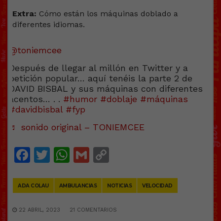
Extra:
Cómo están los máquinas doblado a
diferentes idiomas.
@toniemcee
Después de llegar al millón en Twitter y a
petición popular… aquí tenéis la parte 2 de
DAVID BISBAL y sus máquinas con diferentes
acentos… . .
#humor
#doblaje
#máquinas
#davidbisbal
#fyp
♬ sonido original – TONIEMCEE
Facebook
Twitter
WhatsApp
Gmail
Copy
Link
ADA COLAU
AMBULANCIAS
NOTICIAS
VELOCIDAD
22 ABRIL, 2023
21 COMENTARIOS