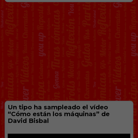
Un tipo ha sampleado el vídeo
“Cómo están los máquinas” de
David Bisbal