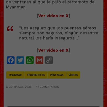
[
Ver vídeo en X
]
“Les aseguro que los puentes aéreos
siempre son seguros, ningún desastre
natural los haría inseguros…”
[
Ver vídeo en X
]
Facebook
Twitter
WhatsApp
Gmail
Copy
Link
MYANMAR
TERREMOTOS
VENTANAS
VÍDEOS
30 MARZO, 2025
41 COMENTARIOS