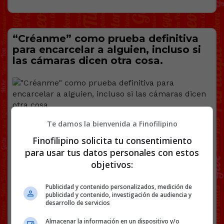
“Créanme” como prueba definitiva
para encarcelar a alguien, incluso si
las cámaras dicen otra cosa.
Te damos la bienvenida a Finofilipino
Finofilipino solicita tu consentimiento
para usar tus datos personales con estos
objetivos:
Publicidad y contenido personalizados, medición de
publicidad y contenido, investigación de audiencia y
desarrollo de servicios
Facebook
Twitter
WhatsApp
Gmail
Copy
Almacenar la información en un dispositivo y/o