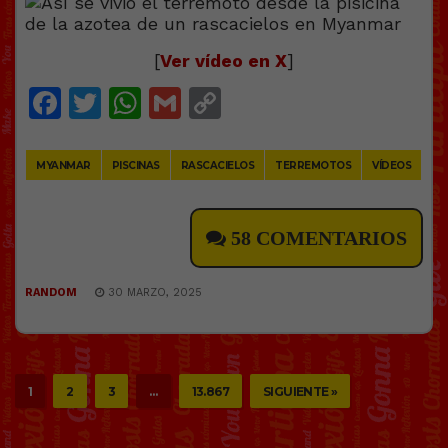
[
Ver vídeo en X
]
Facebook
Twitter
WhatsApp
Gmail
Copy
Link
MYANMAR
PISCINAS
RASCACIELOS
TERREMOTOS
VÍDEOS
58 COMENTARIOS
RANDOM
30 MARZO, 2025
1
2
3
…
13.867
SIGUIENTE »