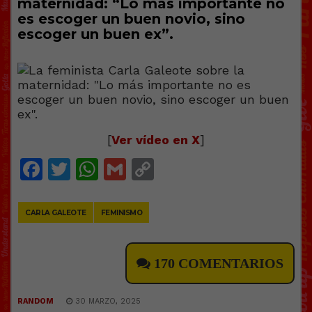
maternidad: “Lo más importante no
es escoger un buen novio, sino
escoger un buen ex”.
[
Ver vídeo en X
]
Facebook
Twitter
WhatsApp
Gmail
Copy
Link
CARLA GALEOTE
FEMINISMO
170 COMENTARIOS
RANDOM
30 MARZO, 2025