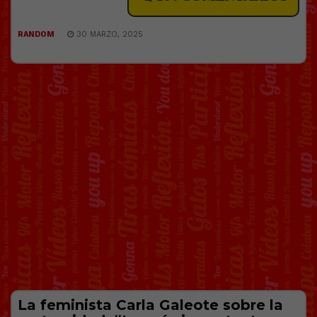
RANDOM
30 MARZO, 2025
La feminista Carla Galeote sobre la