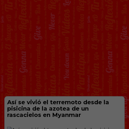
Así se vivió el terremoto desde la
pisicina de la azotea de un
rascacielos en Myanmar