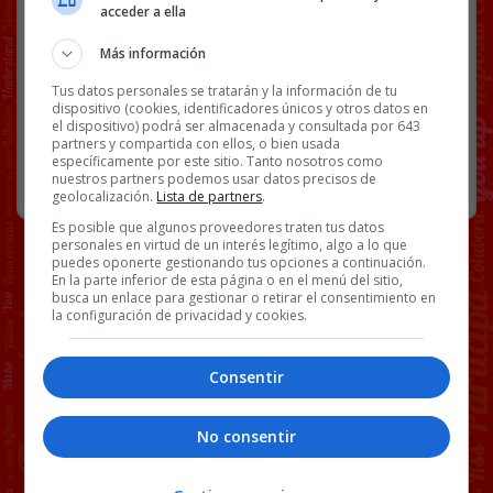
Link
acceder a ella
ALVES
DANI ALVES
TWITTER
Más información
Tus datos personales se tratarán y la información de tu
dispositivo (cookies, identificadores únicos y otros datos en
104 COMENTARIOS
el dispositivo) podrá ser almacenada y consultada por 643
partners y compartida con ellos, o bien usada
específicamente por este sitio. Tanto nosotros como
RANDOM
30 MARZO, 2025
nuestros partners podemos usar datos precisos de
geolocalización.
Lista de partners
.
Es posible que algunos proveedores traten tus datos
personales en virtud de un interés legítimo, algo a lo que
puedes oponerte gestionando tus opciones a continuación.
En la parte inferior de esta página o en el menú del sitio,
busca un enlace para gestionar o retirar el consentimiento en
la configuración de privacidad y cookies.
Consentir
No consentir