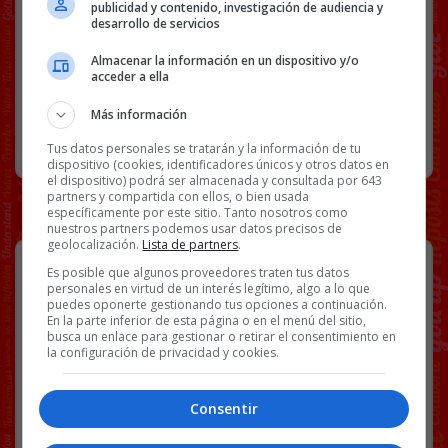
publicidad y contenido, investigación de audiencia y
PSOE
TWITTER
VOTO POR CORREO
desarrollo de servicios
Almacenar la información en un dispositivo y/o
acceder a ella
105 COMENTARIOS
Más información
RANDOM
26 DICIEMBRE, 2025
Tus datos personales se tratarán y la información de tu
dispositivo (cookies, identificadores únicos y otros datos en
el dispositivo) podrá ser almacenada y consultada por 643
partners y compartida con ellos, o bien usada
específicamente por este sitio. Tanto nosotros como
nuestros partners podemos usar datos precisos de
geolocalización.
Lista de partners
.
Es posible que algunos proveedores traten tus datos
personales en virtud de un interés legítimo, algo a lo que
puedes oponerte gestionando tus opciones a continuación.
En la parte inferior de esta página o en el menú del sitio,
busca un enlace para gestionar o retirar el consentimiento en
la configuración de privacidad y cookies.
Consentir