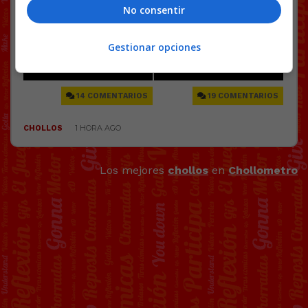
No consentir
Gestionar opciones
Los mejores
chollos
en
Chollometro