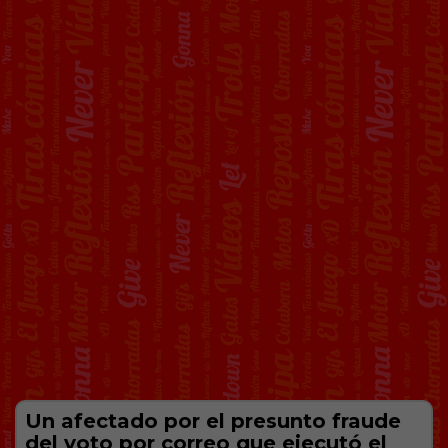
Un afectado por el presunto fraude
del voto por correo que ejecutó el