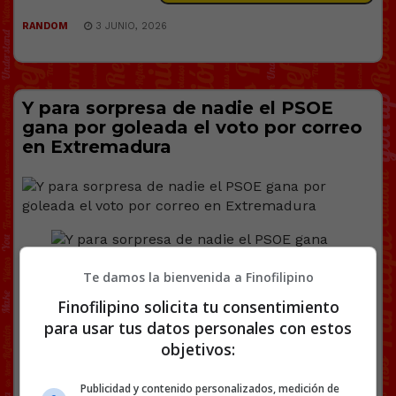
RANDOM
3 JUNIO, 2026
Y para sorpresa de nadie el PSOE
gana por goleada el voto por correo
en Extremadura
Te damos la bienvenida a Finofilipino
Finofilipino solicita tu consentimiento
@
SergioParra97
para usar tus datos personales con estos
Facebook
Twitter
WhatsApp
Gmail
Copy
objetivos:
Link
Publicidad y contenido personalizados, medición de