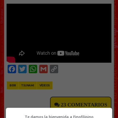
Facebook
Twitter
WhatsApp
Gmail
Copy
Link
BS18
TSUNAMI
VÍDEOS
23 COMENTARIOS
Te damos la bienvenida a Finofilipino