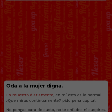
Oda a la mujer digna.
Lo muestro diariamente
, en mí esto es lo normal.
¿Que miras continuamente? pido pena capital.
No pongas cara de susto, no te enfades ni suspires.