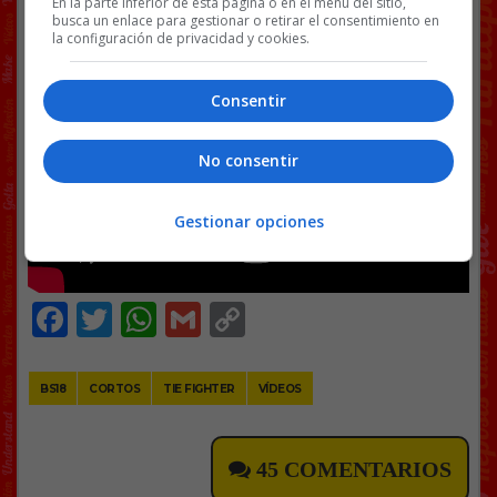
En la parte inferior de esta página o en el menú del sitio,
escena de la saga “de carne y hueso”:
busca un enlace para gestionar o retirar el consentimiento en
la configuración de privacidad y cookies.
Consentir
No consentir
Gestionar opciones
Facebook
Twitter
WhatsApp
Gmail
Copy
Link
BS18
CORTOS
TIE FIGHTER
VÍDEOS
45 COMENTARIOS