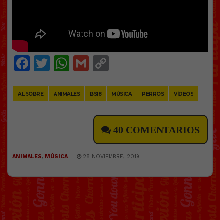
Facebook
Twitter
WhatsApp
Gmail
Copy
Link
AL SOBRE
ANIMALES
BS18
MÚSICA
PERROS
VÍDEOS
40 COMENTARIOS
ANIMALES
,
MÚSICA
28 NOVIEMBRE, 2019