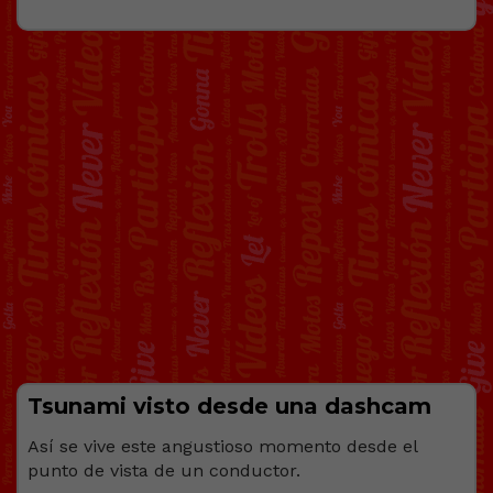
Tsunami visto desde una dashcam
Así se vive este angustioso momento desde el
punto de vista de un conductor.