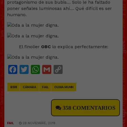
protagonismo de sus bubis… Solo le ha faltado
poner señales luminosas ahí… Qué difícil es ser
humano.
El finolier
OBC
lo explica perfectamente:
Facebook
Twitter
WhatsApp
Gmail
Copy
Link
BS18
CÁMARA
FAIL
OLIVIA MUNN
358 COMENTARIOS
FAIL
28 NOVIEMBRE, 2019