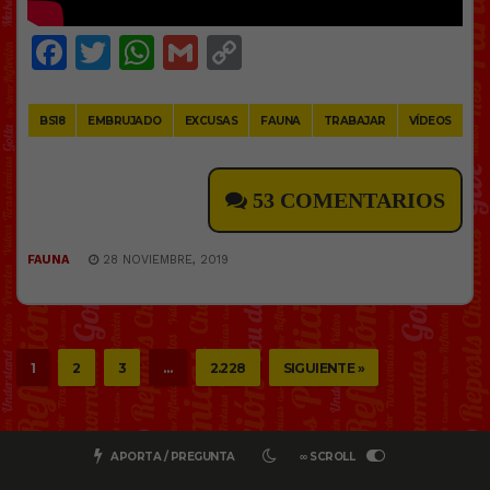
Facebook
Twitter
WhatsApp
Gmail
Copy
Link
BS18
EMBRUJADO
EXCUSAS
FAUNA
TRABAJAR
VÍDEOS
53 COMENTARIOS
FAUNA
28 NOVIEMBRE, 2019
1
2
3
…
2.228
SIGUIENTE »
APORTA / PREGUNTA
∞ SCROLL