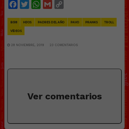
Facebook
Twitter
WhatsApp
Gmail
Copy
Link
BS18
HIJOS
PADRES DEL AÑO
PAVO
PRANKS
TROLL
VÍDEOS
28 NOVIEMBRE, 2019
23 COMENTARIOS
Ver comentarios