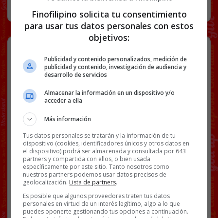
CURIOSIDADES
28 NOVIEMBRE, 2019
Finofilipino solicita tu consentimiento
para usar tus datos personales con estos
objetivos:
TIE Fighter – Un espectacular corto
de animación basado en Star Wars
Publicidad y contenido personalizados, medición de
publicidad y contenido, investigación de audiencia y
desarrollo de servicios
Cosecha de 2015.
Almacenar la información en un dispositivo y/o
acceder a ella
Más información
Tus datos personales se tratarán y la información de tu
dispositivo (cookies, identificadores únicos y otros datos en
el dispositivo) podrá ser almacenada y consultada por 643
partners y compartida con ellos, o bien usada
específicamente por este sitio. Tanto nosotros como
nuestros partners podemos usar datos precisos de
geolocalización.
Lista de partners
.
Es posible que algunos proveedores traten tus datos
personales en virtud de un interés legítimo, algo a lo que
Y si te has quedado con ganas de más: la mejor
puedes oponerte gestionando tus opciones a continuación.