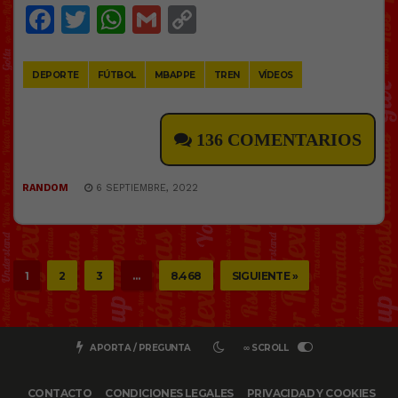
Facebook
Twitter
WhatsApp
Gmail
Copy
Link
DEPORTE
FÚTBOL
MBAPPE
TREN
VÍDEOS
136 COMENTARIOS
RANDOM
6 SEPTIEMBRE, 2022
1
2
3
…
8.468
SIGUIENTE »
APORTA / PREGUNTA
∞ SCROLL
CONTACTO
CONDICIONES LEGALES
PRIVACIDAD Y COOKIES