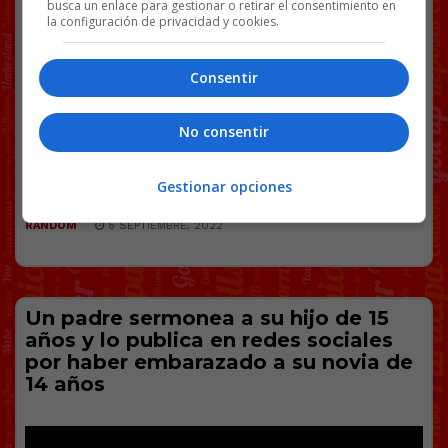
busca un enlace para gestionar o retirar el consentimiento en
la configuración de privacidad y cookies.
Facebook
Twitter
WhatsApp
Gmail
Copy
Link
Consentir
CHICAS
HACKERS
NOTICIAS
RUSIA
UCRANIA
WTF
No consentir
109 COMENTARIOS
Gestionar opciones
RANDOM
6 SEPTIEMBRE, 2022
Un padre sermonea a su hijo de 15
años y lo publica en redes sociales
por haber embarazado a su novia de
14 años