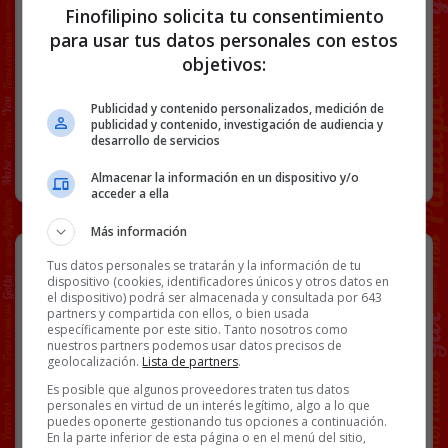
Link
Finofilipino solicita tu consentimiento
para usar tus datos personales con estos
ANIMALES
RINOCERONTES
VÍDEOS
objetivos:
44 COMENTARIOS
Publicidad y contenido personalizados, medición de
publicidad y contenido, investigación de audiencia y
desarrollo de servicios
RANDOM
6 SEPTIEMBRE, 2022
Almacenar la información en un dispositivo y/o
acceder a ella
Más información
No esperaba menos de una Guerra
Tus datos personales se tratarán y la información de tu
en Europa en 2022
dispositivo (cookies, identificadores únicos y otros datos en
el dispositivo) podrá ser almacenada y consultada por 643
partners y compartida con ellos, o bien usada
específicamente por este sitio. Tanto nosotros como
nuestros partners podemos usar datos precisos de
geolocalización.
Lista de partners
.
Es posible que algunos proveedores traten tus datos
personales en virtud de un interés legítimo, algo a lo que
puedes oponerte gestionando tus opciones a continuación.
En la parte inferior de esta página o en el menú del sitio,
@
El_Grouchico
enviado por @
Heisenberg911