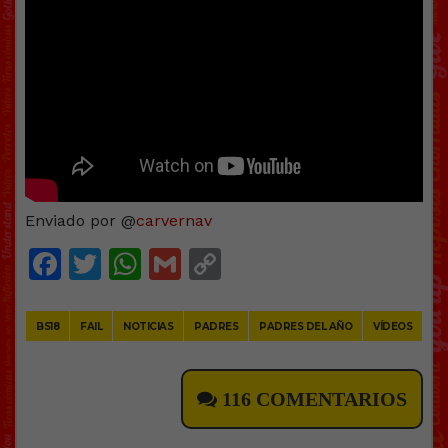
Enviado por @
carvernav
Facebook
Twitter
WhatsApp
Gmail
Copy
Link
BS18
FAIL
NOTICIAS
PADRES
PADRES DEL AÑO
VÍDEOS
116 COMENTARIOS