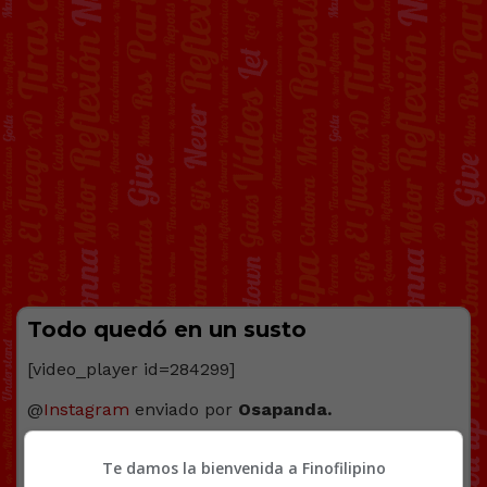
Todo quedó en un susto
[video_player id=284299]
@
Instagram
enviado por
Osapanda.
Facebook
Twitter
WhatsApp
Gmail
Copy
Te damos la bienvenida a Finofilipino