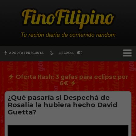
APORTA / PREGUNTA
∞ SCROLL
Oferta flash: 3 gafas para eclipse por
6€
¿Qué pasaría si Despechá de
Rosalía la hubiera hecho David
Guetta?