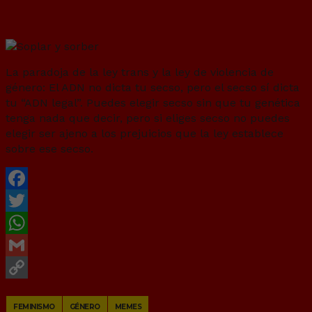
Soplar y sorber
La paradoja de la ley trans y la ley de violencia de
género: El ADN no dicta tu secso, pero el secso sí dicta
tu “ADN legal”. Puedes elegir secso sin que tu genética
tenga nada que decir, pero si eliges secso no puedes
elegir ser ajeno a los prejuicios que la ley establece
sobre ese secso.
Facebook
Twitter
WhatsApp
Gmail
Copy
FEMINISMO
GÉNERO
MEMES
Link