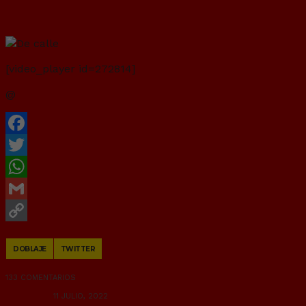
De calle
[video_player id=272814]
@
Lilartoni
Facebook
Twitter
WhatsApp
Gmail
Copy
DOBLAJE
TWITTER
Link
133 COMENTARIOS
RANDOM
11 JULIO, 2022