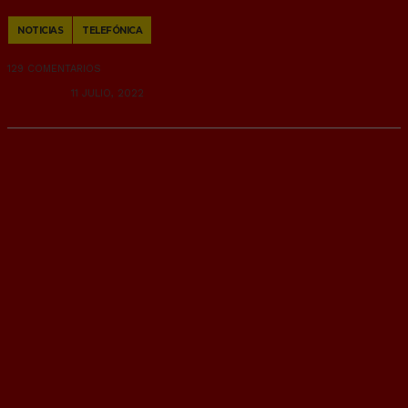
Copy
NOTICIAS
TELEFÓNICA
Link
129 COMENTARIOS
RANDOM
11 JULIO, 2022