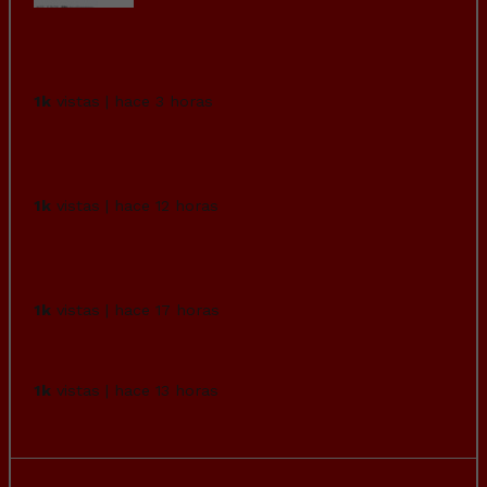
Dice RTVE que muchos de los los
inmigrantes que asaltaron la...
1k
vistas | hace 3 horas
Un detenido en las fiestas de Ábalos por
amenazar a los veci...
1k
vistas | hace 12 horas
IBIZA: 6,50 € por una Coca-Cola de 20 cl, 11
€ por una botel...
1k
vistas | hace 17 horas
Primera vez que veo este instrumento.
1k
vistas | hace 13 horas