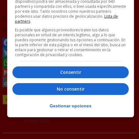
dispositivo) podrá ser almacenada y consultada por 643
Espera… ¿Qué acabo de ver?
partners y compartida con ellos, o bien usada específicamente
por este sitio. Tanto nosotros como nuestros partners
podemos usar datos precisos de geolocalización.
Lista de
[video_player id=272868]
partners
.
Enviado por
Joduodecter
.
Es posible que algunos proveedores traten tus datos
personales en virtud de un interés legítimo, algo a lo que
puedes oponerte gestionando tus opciones a continuación. En
la parte inferior de esta página o en el menú del sitio, busca un
enlace para gestionar o retirar el consentimiento en la
Facebook
configuración de privacidad y cookies.
Twitter
Consentir
WhatsApp
Gmail
No consentir
Copy
ANUNCIOS
JUEGOS
VÍDEOS
WTF
Link
Gestionar opciones
7 COMENTARIOS
RANDOM
11 JULIO, 2022