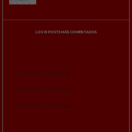
LOS 10 POSTS MÁS COMENTADOS
Si en un parque lleno de palomas alimentas
a las palomas, las palomas nunca se irán y
vendrán más palomas.
127 comments · 2 minutes ago
Prohibido divertirse.
76 comments · 2 minutes ago
Cuidado con lo que deseas…
85 comments · 20 minutes ago
La número 1 del mundo en el tenis femenino,
Aryna Sabalenka, lanza una declaración
demoledora y sin filtros: «Es vital proteger