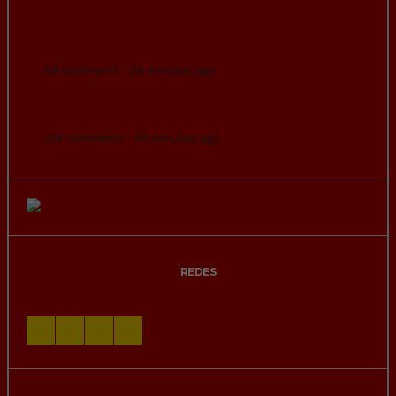
Dice RTVE que muchos de los los
inmigrantes que asaltaron la valla de Ceuta
son Diplomados y Licenciados.
59 comments · 29 minutes ago
IBIZA: 6,50 € por una Coca-Cola de 20 cl, 11
€ por una botella de agua y 16€ por el pan…
218 comments · 45 minutes ago
REDES