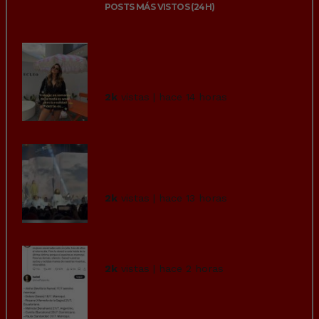
POSTS MÁS VISTOS (24H)
Increible que sigamos
permitiendo este tipo de
explotación l...
2k
vistas | hace 14 horas
Un fallo en la grúa provoca
que el actor que interpretaba
a...
2k
vistas | hace 13 horas
Cuidado con lo que deseas…
2k
vistas | hace 2 horas