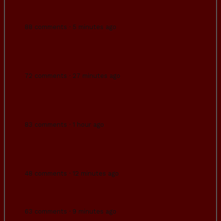
la equidad. Biológicamente, los hombres son
mucho más fuerte...
88 comments · 5 minutes ago
Se están emitiendo películas mierder
creadas íntegramente con IA en un canal de
Roku.
72 comments · 27 minutes ago
¿Puede que a las mujeres americanas les
gusten los impuestos altos porque ellas no
tienen que pagarlos?
83 comments · 1 hour ago
Federico Trillo: “Estaba coordinado. Quienes
les ordenaron entrar, les han ordenado
salir.”
48 comments · 12 minutes ago
Imagina estar en el hospital por una
enfermedad grave y ver esto por la ventana.
63 comments · 9 minutes ago