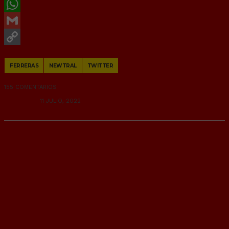
Twitter
WhatsApp
Gmail
Copy
FERRERAS
NEWTRAL
TWITTER
Link
155 COMENTARIOS
RANDOM
11 JULIO, 2022