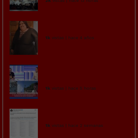
2k
vistas | hace 13 horas
La escena que emocionó a
Almodóvar
1k
vistas | hace 4 años
Vamos a pedir la opinión de
esta chica que con ese outfit
va a defender al...
1k
vistas | hace 5 horas
El Español y su curiosa
admiración por Marruecos.
1k
vistas | hace 2 semanas