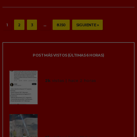
1
2
3
…
8.150
SIGUIENTE »
POST MÁS VISTOS (ÚLTIMAS 6 HORAS)
Cuidado con lo que deseas…
2k
vistas | hace 2 horas
Un fallo en la grúa provoca
que el actor que interpretaba
a Jesucristo en u...