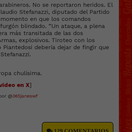
arabineros. No se reportaron heridos. El
audio Stefanazzi, diputado del Partido
l momento en que los comandos
 furgón blindado. “Un ataque, a plena
tera más transitada de las dos
Armas, explosivos. Tiroteo con los
o Piantedosi debería dejar de fingir que
 Stefanazzi.
vídeo en X
]
por @
365janeswf
129 COMENTARIOS