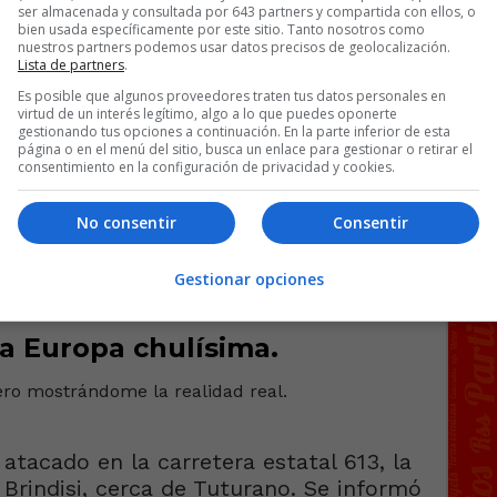
ser almacenada y consultada por 643 partners y compartida con ellos, o
bien usada específicamente por este sitio. Tanto nosotros como
nuestros partners podemos usar datos precisos de geolocalización.
Lista de partners
.
Es posible que algunos proveedores traten tus datos personales en
virtud de un interés legítimo, algo a lo que puedes oponerte
gestionando tus opciones a continuación. En la parte inferior de esta
página o en el menú del sitio, busca un enlace para gestionar o retirar el
consentimiento en la configuración de privacidad y cookies.
No consentir
Consentir
fas para eclipse por 6€
Gestionar opciones
a Europa chulísima.
ro mostrándome la realidad real.
atacado en la carretera estatal 613, la
Brindisi, cerca de Tuturano. Se informó