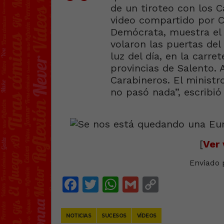
de un tiroteo con los C
video compartido por Cl
Demócrata, muestra e
volaron las puertas del
luz del día, en la carre
provincias de Salento. 
Carabineros. El ministr
no pasó nada”, escribió
[
Ver 
Enviado 
Facebook
Twitter
WhatsApp
Gmail
Copy
Link
NOTICIAS
SUCESOS
VÍDEOS