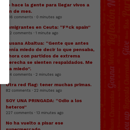
lo hace la gente para llegar vivos a
fin de mes.
336 comments · 0 minutes ago
Inmigrantes en Ceuta: “F*ck spain”
162 comments · 1 minute ago
Susana Abaitua: “Gente que antes
tenía miedo de decir lo que pensaba,
ahora con partidos de extrema
derecha se sienten respaldados. Me
da miedo”.
134 comments · 2 minutes ago
Otra red flag: tener muchas primas.
82 comments · 22 minutes ago
SOY UNA PRINGADA: “Odio a los
heteros”
227 comments · 13 minutes ago
No ha vuelto a pisar ese
supermercado.