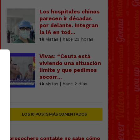
Los hospitales chinos
parecen ir décadas
por delante. Integran
la IA en tod...
1k
vistas | hace 23 horas
Vivas: “Ceuta está
viviendo una situación
límite y que pedimos
socorr...
1k
vistas | hace 2 días
LOS 10 POSTS MÁS COMENTADOS
Forocochero contable no sabe cómo