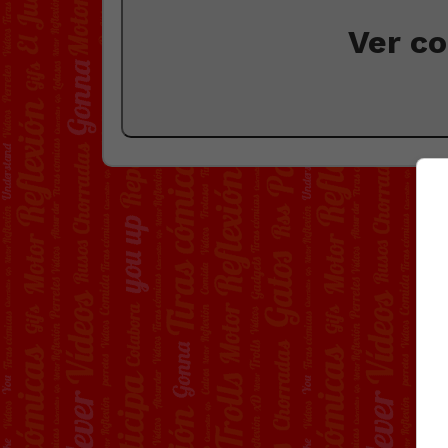
Ver c