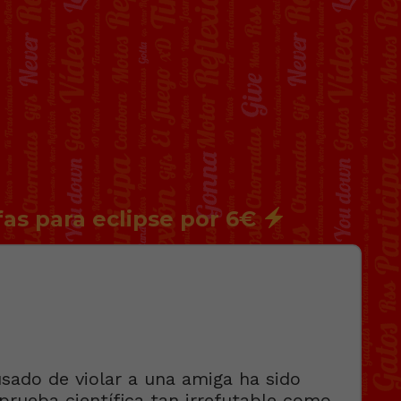
fas para eclipse por 6€
ado de violar a una amiga ha sido
prueba científica tan irrefutable como