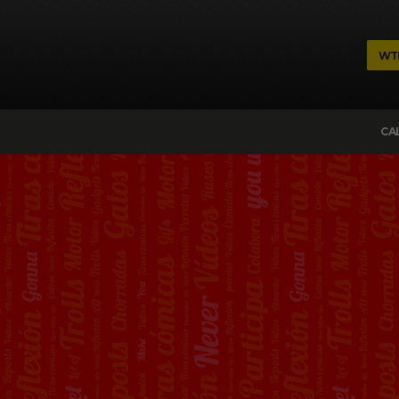
WT
CA