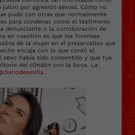
 juicio por agresión sеxual. Cómo no
que pudo con otras que normalmente
es para condenar, como el testimonio
la denunciante o la corroboración de
ba en cuestión es que los forenses
aliva de la mujer en el preservativo que
hecho encaja con lo que contó el
l sеxo había sido consentido y que fue
voltorio del c0ndón con la boca. La
 @
diariodesevilla