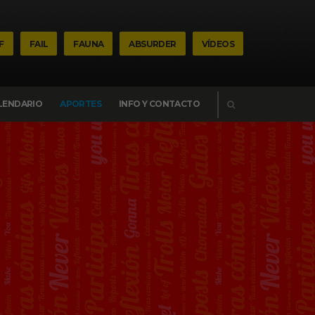
F
FAIL
FAUNA
ABSURDER
VÍDEOS
BUSCAR
LENDARIO
APORTES
INFO Y CONTACTO