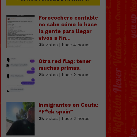
Forocochero contable
no sabe cómo lo hace
la gente para llegar
vivos a fin...
3k
vistas | hace 4 horas
Otra red flag: tener
muchas primas.
2k
vistas | hace 2 horas
Inmigrantes en Ceuta:
“F*ck spain”
2k
vistas | hace 2 horas