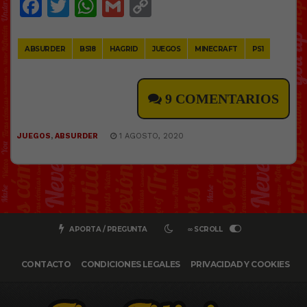
Facebook
Twitter
WhatsApp
Gmail
Copy
Link
ABSURDER
BS18
HAGRID
JUEGOS
MINECRAFT
PS1
9 COMENTARIOS
JUEGOS
,
ABSURDER
1 AGOSTO, 2020
APORTA / PREGUNTA
∞ SCROLL
CONTACTO
CONDICIONES LEGALES
PRIVACIDAD Y COOKIES