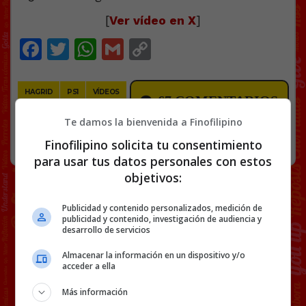
[
Ver vídeo en X
]
Facebook
Twitter
WhatsApp
Gmail
Copy
Link
HAGRID
PS1
VÍDEOS
67 COMENTARIOS
Te damos la bienvenida a Finofilipino
RANDOM
9 FEBRERO, 2026
Finofilipino solicita tu consentimiento
para usar tus datos personales con estos
objetivos:
Publicidad y contenido personalizados, medición de
publicidad y contenido, investigación de audiencia y
desarrollo de servicios
Almacenar la información en un dispositivo y/o
acceder a ella
Más información