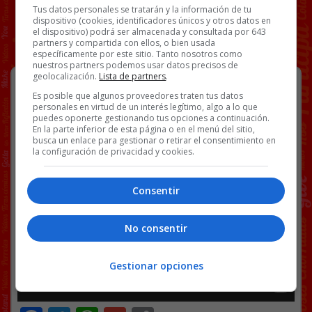
Tus datos personales se tratarán y la información de tu
dispositivo (cookies, identificadores únicos y otros datos en
el dispositivo) podrá ser almacenada y consultada por 643
partners y compartida con ellos, o bien usada
específicamente por este sitio. Tanto nosotros como
nuestros partners podemos usar datos precisos de
geolocalización.
Lista de partners
.
Minecraft, pero todo lleva la cara de
Hagrid en Play Station 1
Es posible que algunos proveedores traten tus datos
personales en virtud de un interés legítimo, algo a lo que
puedes oponerte gestionando tus opciones a continuación.
El post importante del día.
En la parte inferior de esta página o en el menú del sitio,
busca un enlace para gestionar o retirar el consentimiento en
la configuración de privacidad y cookies.
Consentir
No consentir
Gestionar opciones