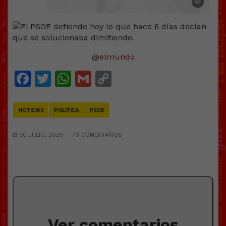
@
elmundo
Facebook
Twitter
WhatsApp
Gmail
Copy
Link
NOTICIAS
POLÍTICA
PSOE
30 JULIO, 2025
73 COMENTARIOS
Ver comentarios