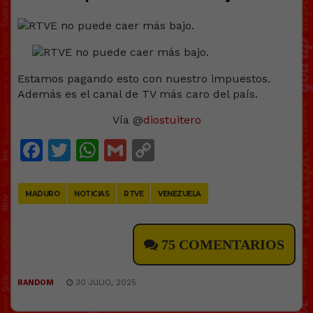
Estamos pagando esto con nuestro impuestos.
Además es el canal de TV más caro del país.
Vía @
diostuitero
Facebook
Twitter
WhatsApp
Gmail
Copy
Link
MADURO
NOTICIAS
RTVE
VENEZUELA
75 COMENTARIOS
RANDOM
30 JULIO, 2025