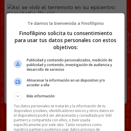
Te damos la bienvenida a Finofilipino
[
Ver vídeo en X
]
Finofilipino solicita tu consentimiento
Facebook
Twitter
WhatsApp
Gmail
Copy
para usar tus datos personales con estos
Link
objetivos:
KAMCHATKA
RUSIA
TERREMOTOS
VÍDEOS
Publicidad y contenido personalizados, medición de
publicidad y contenido, investigación de audiencia y
desarrollo de servicios
21 COMENTARIOS
Almacenar la información en un dispositivo y/o
acceder a ella
RANDOM
30 JULIO, 2025
Más información
Tus datos personales se tratarán y la información de tu
dispositivo (cookies, identificadores únicos y otros datos en
el dispositivo) podrá ser almacenada y consultada por 643
partners y compartida con ellos, o bien usada
específicamente por este sitio. Tanto nosotros como
nuestros partners podemos usar datos precisos de