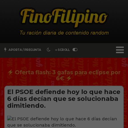
APORTA / PREGUNTA
∞ SCROLL
Oferta flash: 3 gafas para eclipse por
6€
El PSOE defiende hoy lo que hace
6 días decían que se solucionaba
dimitiendo.