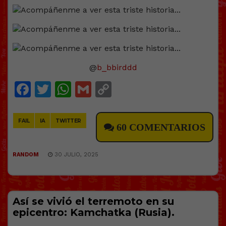
@
b_bbirddd
Facebook
Twitter
WhatsApp
Gmail
Copy
Link
FAIL
IA
TWITTER
60 COMENTARIOS
RANDOM
30 JULIO, 2025
Así se vivió el terremoto en su
epicentro: Kamchatka (Rusia).